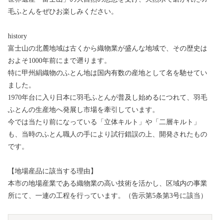
毛ふとんをぜひお楽しみください。
history
富士山の北麓地域は古くから織物業が盛んな地域で、その歴史は
およそ1000年前にまで遡ります。
特に甲州絹織物のふとん地は国内有数の産地として名を馳せてい
ました。
1970年台に入り日本に羽毛ふとんが普及し始めるにつれて、羽毛
ふとんの生産地へ発展し市場を牽引しています。
今では当たり前になっている「立体キルト」や「二層キルト」
も、当時のふとん職人の手により試行錯誤の上、開発されたもの
です。
【地場産品に該当する理由】
本市の地場産業である織物業の高い技術を活かし、区域内の事業
所にて、一連の工程を行っています。（告示第5条第3号に該当）