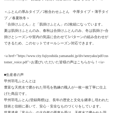
＜ふとんの厚みタイプ／2枚合わせふとん 中厚タイプ + 薄手タイ
プ ／春夏秋冬＞
「合掛けふとん」と「肌掛けふとん」の2枚組になっています。
夏は肌掛けふとんのみ、春秋は合掛けふとんのみ、冬は肌掛け+合
掛けとシーズンや室内の気温に合わせて3パターンの組み合わせが
できるため、このセットでオールシーズン対応できます。
<a href="https://www.city.fujiyoshida.yamanashi.jp/div/senryaku/pdf/cus
tomer_voice.pdf">お選びいただいた皆様の声はこちらから！</a>
■生産者の声
甲州羽毛ふとんとは
豊富な天然水で磨かれた羽毛を熟練の職人が一枚一枚丁寧に仕上
げた商品です。
甲州羽毛ふとん(登録商標)は、長年の歴史と文化を継承し培われた
技術と信頼に基いて、安心・安全なものづくりをしています。
世界遺産「富士山」の大自然の恩恵を受け、天然水で磨かれた羽