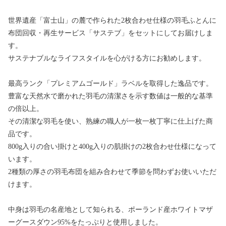
世界遺産「富士山」の麓で作られた2枚合わせ仕様の羽毛ふとんに
布団回収・再生サービス「サステブ」をセットにしてお届けしま
す。
サステナブルなライフスタイルを心がける方にお勧めします。
最高ランク「プレミアムゴールド」ラベルを取得した逸品です。
豊富な天然水で磨かれた羽毛の清潔さを示す数値は一般的な基準
の倍以上。
その清潔な羽毛を使い、熟練の職人が一枚一枚丁寧に仕上げた商
品です。
800g入りの合い掛けと400g入りの肌掛けの2枚合わせ仕様になって
います。
2種類の厚さの羽毛布団を組み合わせて季節を問わずお使いいただ
けます。
中身は羽毛の名産地として知られる、ポーランド産ホワイトマザ
ーグースダウン95%をたっぷりと使用しました。