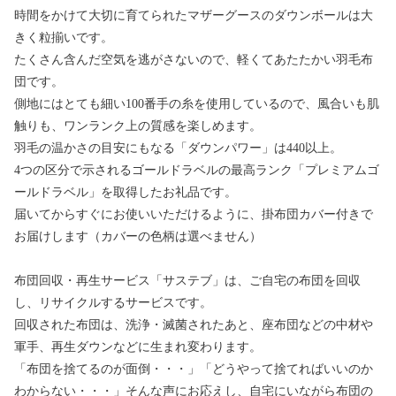
時間をかけて大切に育てられたマザーグースのダウンボールは大
きく粒揃いです。
たくさん含んだ空気を逃がさないので、軽くてあたたかい羽毛布
団です。
側地にはとても細い100番手の糸を使用しているので、風合いも肌
触りも、ワンランク上の質感を楽しめます。
羽毛の温かさの目安にもなる「ダウンパワー」は440以上。
4つの区分で示されるゴールドラベルの最高ランク「プレミアムゴ
ールドラベル」を取得したお礼品です。
届いてからすぐにお使いいただけるように、掛布団カバー付きで
お届けします（カバーの色柄は選べません）
布団回収・再生サービス「サステブ」は、ご自宅の布団を回収
し、リサイクルするサービスです。
回収された布団は、洗浄・滅菌されたあと、座布団などの中材や
軍手、再生ダウンなどに生まれ変わります。
「布団を捨てるのが面倒・・・」「どうやって捨てればいいのか
わからない・・・」そんな声にお応えし、自宅にいながら布団の