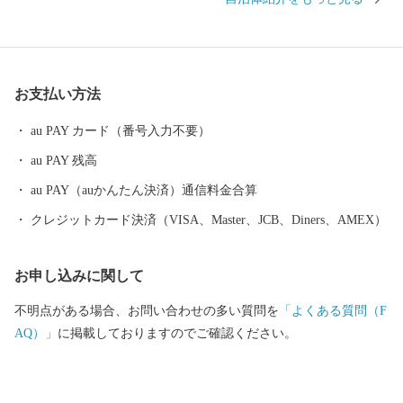
山信仰の町として栄え、御師文化の面影が今も残されています。
また、明治以降、織物が近代産業として脚光を浴びて以来、政
治・経済・文化の面で富士北麓の中核都市としての役割を果たし
てきました。
お支払い方法
au PAY カード（番号入力不要）
au PAY 残高
au PAY（auかんたん決済）通信料金合算
クレジットカード決済（VISA、Master、JCB、Diners、AMEX）
お申し込みに関して
不明点がある場合、お問い合わせの多い質問を
「よくある質問（F
AQ）」
に掲載しておりますのでご確認ください。