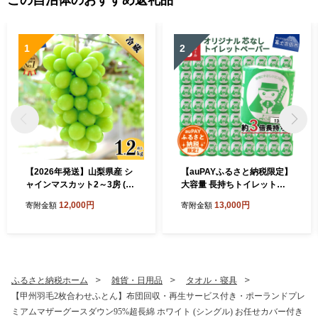
1
2
【2026年発送】山梨県産 シ
【auPAYふるさと納税限定】
ャインマスカット2～3房 (1.
大容量 長持ちトイレットペ
2kg以上)
ーパー 130m シングル 48R
12,000円
13,000円
寄附金額
寄附金額
芯なし
ふるさと納税ホーム
雑貨・日用品
タオル・寝具
【甲州羽毛2枚合わせふとん】布団回収・再生サービス付き・ポーランドプレ
ミアムマザーグースダウン95%超長綿 ホワイト (シングル) お任せカバー付き