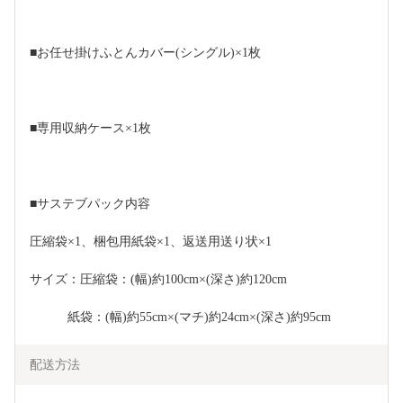
■お任せ掛けふとんカバー(シングル)×1枚
■専用収納ケース×1枚
■サステブパック内容
圧縮袋×1、梱包用紙袋×1、返送用送り状×1
サイズ：圧縮袋：(幅)約100cm×(深さ)約120cm
　　　紙袋：(幅)約55cm×(マチ)約24cm×(深さ)約95cm
配送方法