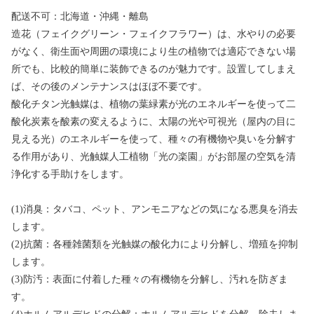
配送不可：北海道・沖縄・離島
造花（フェイクグリーン・フェイクフラワー）は、水やりの必要
がなく、衛生面や周囲の環境により生の植物では適応できない場
所でも、比較的簡単に装飾できるのが魅力です。設置してしまえ
ば、その後のメンテナンスはほぼ不要です。
酸化チタン光触媒は、植物の葉緑素が光のエネルギーを使って二
酸化炭素を酸素の変えるように、太陽の光や可視光（屋内の目に
見える光）のエネルギーを使って、種々の有機物や臭いを分解す
る作用があり、光触媒人工植物「光の楽園」がお部屋の空気を清
浄化する手助けをします。
(1)消臭：タバコ、ペット、アンモニアなどの気になる悪臭を消去
します。
(2)抗菌：各種雑菌類を光触媒の酸化力により分解し、増殖を抑制
します。
(3)防汚：表面に付着した種々の有機物を分解し、汚れを防ぎま
す。