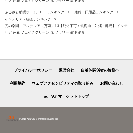
リア 造花 フェイクグリーン 花 フラワー 清浄 消臭
ふるさと納税ホーム
ランキング
雑貨・日用品ランキング
インテリア・絵画ランキング
光の楽園 アルデシア（万両）1.3【配送不可：北海道・沖縄・離島】 インテ
リア 造花 フェイクグリーン 花 フラワー 清浄 消臭
プライバシーポリシー
運営会社
自治体関係者の皆様へ
利用規約
ウェブアクセシビリティの取り組み
お問い合わせ
au PAY マーケットトップ
© 2016 KDDI/au Commerce & Life, Inc.