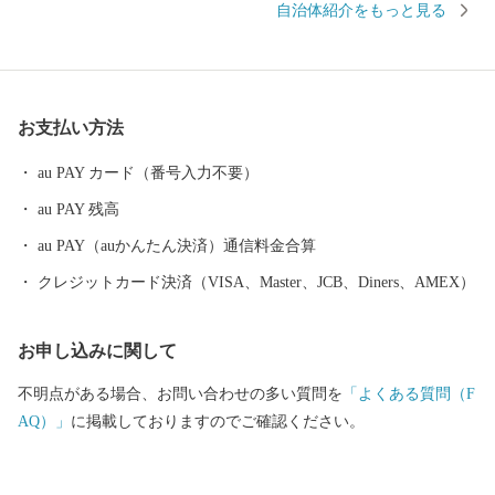
自治体紹介をもっと見る
ほか、楽器やオートバイ、繊維、食品など、ものづくりの街は生
んだ資源や製品には、日本のみならず世界でも認められる逸品が
数多く存在します。 また、浜名湖ではクルージングやフィッシン
グはもちろん、ウェイクボードや ウインドサーフィンなどさまざ
お支払い方法
まなウォーター・ビーチ・マリンスポーツを楽しむことができ、
自然と一体化する感動も味わうことができます。
au PAY カード（番号入力不要）
au PAY 残高
au PAY（auかんたん決済）通信料金合算
クレジットカード決済（VISA、Master、JCB、Diners、AMEX）
お申し込みに関して
不明点がある場合、お問い合わせの多い質問を
「よくある質問（F
AQ）」
に掲載しておりますのでご確認ください。