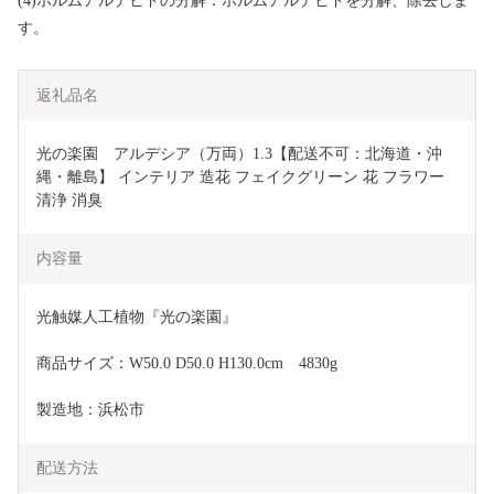
(4)ホルムアルデヒドの分解：ホルムアルデヒドを分解、除去しま
す。
返礼品名
光の楽園　アルデシア（万両）1.3【配送不可：北海道・沖
縄・離島】 インテリア 造花 フェイクグリーン 花 フラワー 
清浄 消臭 
内容量
光触媒人工植物『光の楽園』
商品サイズ：W50.0 D50.0 H130.0cm　4830g
製造地：浜松市
配送方法