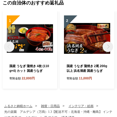
この自治体のおすすめ返礼品
1
2
国産 うなぎ 蒲焼き 4枚 (110
国産 うなぎ 蒲焼き 2尾 200g
g×4) カット 国産うなぎ
以上 浜名湖産 国産うなぎ
22,000円
11,000円
寄附金額
寄附金額
ふるさと納税ホーム
雑貨・日用品
インテリア・絵画
光の楽園 アルデシア（万両）1.3【配送不可：北海道・沖縄・離島】 インテ