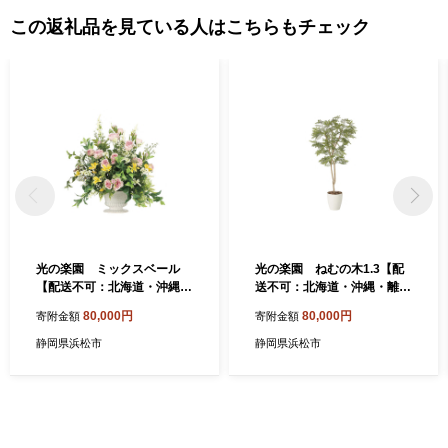
この返礼品を見ている人はこちらもチェック
光の楽園 ミックスベール
光の楽園 ねむの木1.3【配
【配送不可：北海道・沖縄・
送不可：北海道・沖縄・離
離島】 インテリア 造花 フェ
島】 インテリア 光触媒 人工
80,000円
80,000円
寄附金額
寄附金額
イクグリーン 花 フラワー 清
植物 造花 フェイクグリーン
浄 消臭
花 フラワー 清浄 消臭
静岡県浜松市
静岡県浜松市