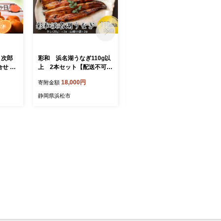
 次郎
彩和 浜名湖うなぎ110g以
筋トレ VALX EAA9 500g サ
せ 次
上 2本セット【配送不可：
プリ パウダータイプ
g 三ケ
離島】 鰻 ウナギ
18,000円
17,000円
寄附金額
寄附金額
 柿 か
柑 セッ
静岡県浜松市
静岡県浜松市
ーツセッ
だもの