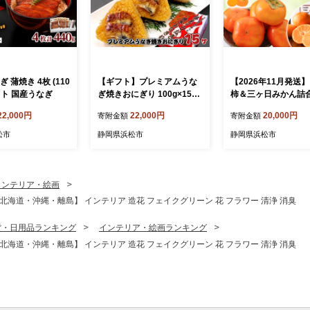
 蒲焼き 4枚 (110
【ギフト】プレミアムうな
【2026年11月発送】
カット 国産うなぎ
ぎ焼きおにぎり 100g×15ヶ
柿＆三ヶ日みかん詰合
入 加工品 惣菜 冷凍 インス
郎柿9～12個 約2.5K
22,000円
22,000円
20,000円
寄附金額
寄附金額
タント 簡単調理
日みかん 約3Kg M～L
き みかん ミカン 蜜
松市
静岡県浜松市
静岡県浜松市
ト商品 詰合せ フル
ト フルーツ 果物 く
静岡県 浜松市
インテリア・絵画
北海道・沖縄・離島】 インテリア 造花 フェイクグリーン 花 フラワー 清浄 消臭
貨・日用品ランキング
インテリア・絵画ランキング
北海道・沖縄・離島】 インテリア 造花 フェイクグリーン 花 フラワー 清浄 消臭