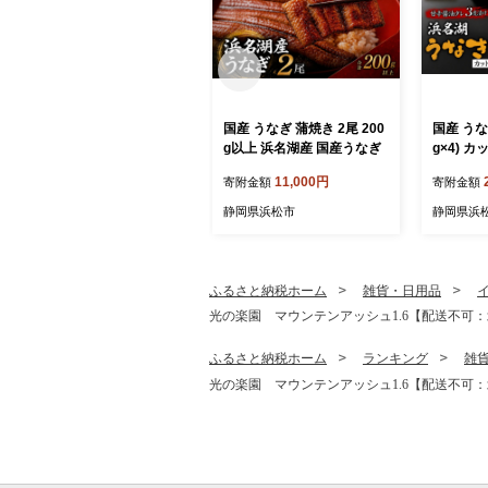
国産 うなぎ 蒲焼き 2尾 200
国産 うなぎ
g以上 浜名湖産 国産うなぎ
g×4) 
11,000円
寄附金額
寄附金額
静岡県浜松市
静岡県浜
ふるさと納税ホーム
雑貨・日用品
光の楽園 マウンテンアッシュ1.6【配送不可：
ふるさと納税ホーム
ランキング
雑
光の楽園 マウンテンアッシュ1.6【配送不可：