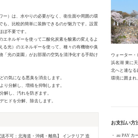
ワー）は、水やりの必要がなく、衛生面や周囲の環
でも、比較的簡単に装飾できるのが魅力です。設置
ほぼ不要です。
のエネルギーを使って二酸化炭素を酸素の変えるよ
える光）のエネルギーを使って、種々の有機物や臭
物「光の楽園」がお部屋の空気を清浄化する手助け
ウォーター・
浜名湖 東に天竜川、西に浜名湖、南に遠州灘、そして
北へと連なる
などの気になる悪臭を消去します。
環境に囲まれ
により分解し、増殖を抑制します。
が育まれてき
を分解し、汚れを防ぎます。
温暖な気候、
ルデヒドを分解、除去します。
のほか、楽器
くりの街は生
界でも認めら
お支払い方
名湖ではクル
ェイクボード
au PAY
配送不可：北海道・沖縄・離島】 インテリア 造