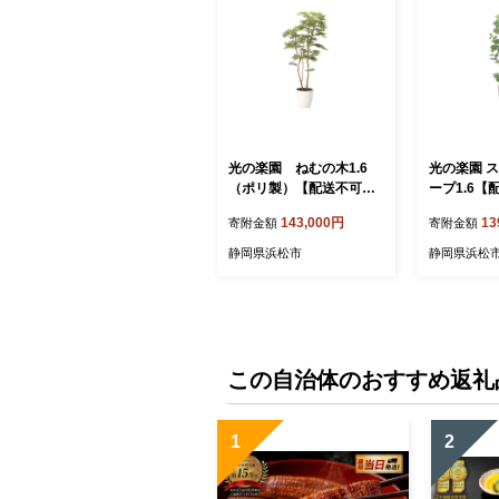
光の楽園 ねむの木1.6
光の楽園 
（ポリ製）【配送不可：
ープ1.6
北海道・沖縄・離島】 イ
道・沖縄・
143,000円
13
寄附金額
寄附金額
ンテリア 造花 フェイクグ
リア 光触媒
リーン 花 フラワー 清浄
花 フェイク
静岡県浜松市
静岡県浜松
消臭
フラワー 清
市
この自治体のおすすめ返礼
1
2