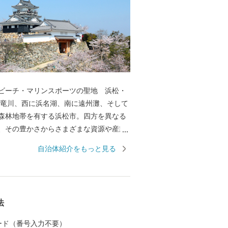
ビーチ・マリンスポーツの聖地 浜松・
森林地帯を有する浜松市。四方を異なる
、その豊かさからさまざまな資源や産業
ました。全国トップクラスの日照時間、
自治体紹介をもっと見る
豊富な水源により発展した農業や水産業
やオートバイ、繊維、食品など、ものづ
んだ資源や製品には、日本のみならず世
れる逸品が数多く存在します。 また、浜
法
ージングやフィッシングはもちろん、ウ
や ウインドサーフィンなどさまざまなウ
 カード（番号入力不要）