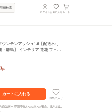
詳細検索
ログイン
お気に入り
カート
方
マウンテンアッシュ1.6【配送不可：
・離島】 インテリア 造花 フェイ
花 フラワー 清浄 消臭
0
円
お気に入り
の自治体へ寄附申込いただいた場合、返礼品は