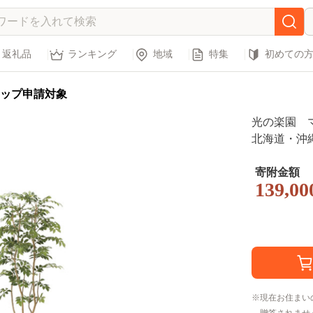
返礼品
ランキング
地域
特集
初めての
ップ申請対象
光の楽園 
北海道・沖縄
クグリーン 
寄附金額
139,00
現在お住まい