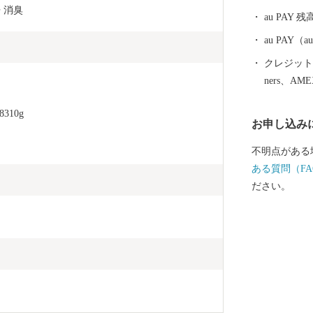
ォーター・ビ
 消臭 
au PAY 残
き、自然と一
au PAY
クレジットカ
ners、AM
310g
お申し込み
不明点がある
ある質問（FA
ださい。