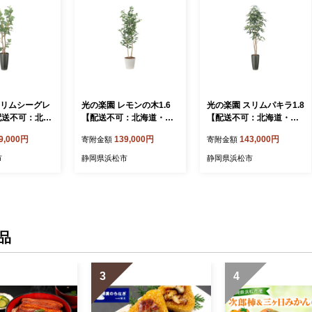
スリムシーグレ
光の楽園 レモンの木1.6
光の楽園 スリムパキラ1.8
【配送不可：北海
【配送不可：北海道・沖
【配送不可：北海道・沖
離島】 インテ
縄・離島】 インテリア 光
縄・離島】 インテリア 光
9,000円
139,000円
143,000円
寄附金額
寄附金額
 人工植物 造
触媒 人工植物 造花 フェ
触媒 人工植物 造花 フェ
グリーン 花
イクグリーン 花 フラワー
イクグリーン 花 フラワー
市
静岡県浜松市
静岡県浜松市
浄 消臭 浜松
清浄 消臭 浜松市
清浄 消臭 浜松市
品
3
4