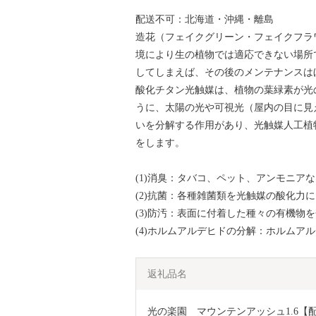
配送不可：北海道・沖縄・離島
造花（フェイクグリーン・フェイクフラ
境により生の植物では適応できない場所
してしまえば、その後のメンテナンスは
酸化チタン光触媒は、植物の葉緑素が光
うに、太陽の光や可視光（屋内の目に見
いを分解する作用があり、光触媒人工植
をします。
(1)消臭：タバコ、ペット、アンモニア
(2)抗菌：各種雑菌類を光触媒の酸化力
(3)防汚：表面に付着した種々の有機物
(4)ホルムアルデヒドの分解：ホルムア
返礼品名
光の楽園　マウンテンアッシュ1.6【