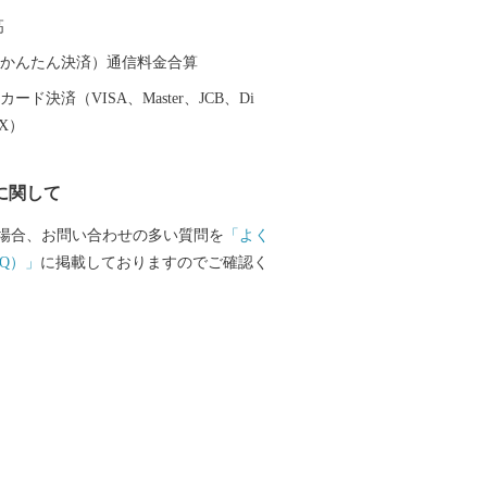
ーチ・マリンスポーツを楽しむことがで
高
体化する感動も味わうことができます。
（auかんたん決済）通信料金合算
ード決済（VISA、Master、JCB、Di
EX）
に関して
場合、お問い合わせの多い質問を
「よく
Q）」
に掲載しておりますのでご確認く