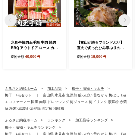
氷見牛焼肉玉手箱 牛肉 焼肉
【富山が誇るブランドぶり】
BBQ アウトドア ロース カル
直火で炙ったひみ寒ぶりのた
ビ 富山県 氷見市
たき
40,000円
19,000円
寄附金額
寄附金額
ふるさと納税ホーム
加工品等
梅干・漬物・キムチ
梅干 4点セット ｜ 富山県 氷見市 無添加 酸っぱい 昔ながら 梅ぼし 1kg
エコファーマー 国産 肉厚 ドレッシング 梅ジュース 梅ドリンク 紫蘇粉 赤紫
蘇 粉末 GI認証 GI登録 固定種 稲積梅
ふるさと納税ホーム
ランキング
加工品等ランキング
梅干・漬物・キムチランキング
梅干 4点セット ｜ 富山県 氷見市 無添加 酸っぱい 昔ながら 梅ぼし 1kg