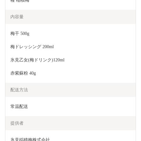
種 稲積梅
内容量
梅干 500g
梅ドレッシング 200ml
氷見乙女(梅ドリンク)120ml
赤紫蘇粉 40g
配送方法
常温配送
提供者
氷見稲積梅株式会社