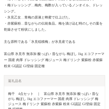
・梅ドレッシング…梅肉、梅酢が入っているノンオイル、ドレッ
シング。
・氷見乙女…青梅の原液と蜂蜜で仕上げた。
・赤紫蘇粉…昔ながらの伝統食品。梅を漬け込む時のしその葉を
乾燥させて粉状にしました。
主な原料である「氷見稲積梅」が氷見産である
富山県 氷見市 無添加 酸っぱい 昔ながら 梅ぼし 1kg エコファーマ
ー 国産 肉厚 ドレッシング 梅ジュース 梅ドリンク 紫蘇粉 赤紫蘇
粉末 GI認証 GI登録 固定種
返礼品名
梅干　4点セット　｜　富山県 氷見市 無添加 酸っぱい 昔な
がら 梅ぼし 1kg エコファーマー 国産 肉厚 ドレッシング 梅
ジュース 梅ドリンク 紫蘇粉 赤紫蘇 粉末 GI認証 GI登録 固定