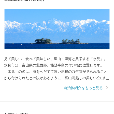
見て美しい、食べて美味しい。里山・里海と共栄する「氷見」。
氷見市は、富山県の北西部、能登半島の付け根に位置します。
「氷見」の名は、海をへだてて遠い尾根の万年雪が見られること
から付けられたとの説があるように、富山湾越しの美しい立山連
峰の景色でご存知の方も多くいらっしゃると思います。2016年に
自治体紹介をもっと見る
開業した北陸新幹線「新高岡駅」から、城端駅・氷見線に乗り継
いで終着駅「氷見駅｣へ至る海岸線沿いの車窓からの眺めは、鉄道
ファンならずとも一度はご覧いただきたい風景です。 富山湾は
「天然の生け簀」と称されるほど多種多様な魚介類が一年を通じ