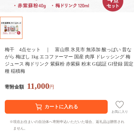
梅干 4点セット ｜ 富山県 氷見市 無添加 酸っぱい 昔な
がら 梅ぼし 1kg エコファーマー 国産 肉厚 ドレッシング 梅
ジュース 梅ドリンク 紫蘇粉 赤紫蘇 粉末 GI認証 GI登録 固定
種 稲積梅
11,000
寄附金額
円
お気に入り
現在お住まいの自治体へ寄附申込いただいた場合、返礼品は贈答され
ません。