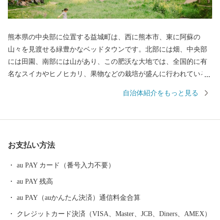
熊本県の中央部に位置する益城町は、西に熊本市、東に阿蘇の
山々を見渡せる緑豊かなベッドタウンです。北部には畑、中央部
には田園、南部には山があり、この肥沃な大地では、全国的に有
名なスイカやヒノヒカリ、果物などの栽培が盛んに行われている
都市と自然の調和がとれたまちです。 四季折々の変化も豊かで、
自治体紹介をもっと見る
春は秋津川の桜、夏は蛍、秋は紅葉と美しい景観があふれていま
す。 阿蘇くまもと空港や益城熊本空港ICを有する便利な町、熊本
の空と陸の玄関口へお越しになってみませんか。
お支払い方法
au PAY カード（番号入力不要）
au PAY 残高
au PAY（auかんたん決済）通信料金合算
クレジットカード決済（VISA、Master、JCB、Diners、AMEX）