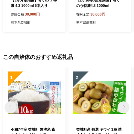
【3か月定期便】らくのう 特
【2ヶ月毎3回定期便】らく
濃 4.3 1000ml 6本入り
のう特濃4.3 1000ml
30,000円
30,000円
寄附金額
寄附金額
熊本県益城町
熊本県高森町
この自治体のおすすめ返礼品
1
2
令和7年産 益城町 無洗米 森
益城町産 特選 キウイ 3種 詰