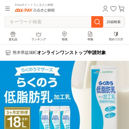
Pontaポイントでふるさと納税
詳細検索
返礼品
ランキング
地域
特集
初めての方
オンラインワンストップ申請対象
熊本県益城町