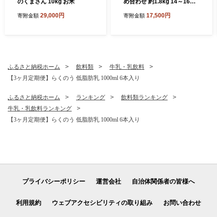
のくまさん 10kg お米
め合わせ 約1.8kg 14～16玉
（各種4玉～6玉） 【2026年
29,000円
17,500円
寄附金額
寄附金額
11月下旬～2027年1月下旬順
次発送予定】
ふるさと納税ホーム
飲料類
牛乳・乳飲料
【3ヶ月定期便】らくのう 低脂肪乳 1000ml 6本入り
ふるさと納税ホーム
ランキング
飲料類ランキング
牛乳・乳飲料ランキング
【3ヶ月定期便】らくのう 低脂肪乳 1000ml 6本入り
プライバシーポリシー
運営会社
自治体関係者の皆様へ
利用規約
ウェブアクセシビリティの取り組み
お問い合わせ