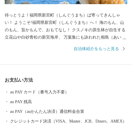
待っとうよ！福岡県新宮町（しんぐうまち）ば寄ってきんしゃ
い！ ようこそ!福岡県新宮町（しんぐうまち）へ！ 海のもん、山
のもん、旨かもんで、おもてなし！ クスノキの原生林が自生する
立花山や白砂青松の新宮海岸、 万葉集にも詠われた相島（あいの
しま）など自然にも恵まれています。 最強の戦国武将「立花宗
自治体紹介をもっと見る
茂」が多くのメディアにも取り上げられています。 優れた自然と
作り手の愛情と技が育む新宮町の“美味しい”を揃えました。 じゅ
わ～と甘い高級ブランドいちご「あまおう」に、 皇室献上の歴史
を持つ「立花みかん」。 海岸沿いにズラリと並ぶ水産加工所で仕
お支払い方法
上げられた絶妙な塩加減の「明太子」や「干物」。 福岡グルメの
代表格「もつ鍋」。 新宮町でしか味わえない自慢の特産品をぜひ
au PAY カード（番号入力不要）
お楽しみください！
au PAY 残高
au PAY（auかんたん決済）通信料金合算
クレジットカード決済（VISA、Master、JCB、Diners、AMEX）