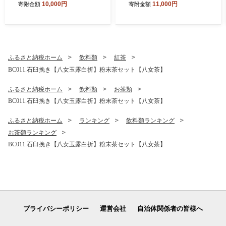
10,000円
11,000円
寄附金額
寄附金額
セット【150g×20個】【訳あ
り】【北海道・沖縄・離島へ
配送不可】
ふるさと納税ホーム
飲料類
紅茶
BC011.石臼挽き【八女玉露白折】粉末茶セット【八女茶】
ふるさと納税ホーム
飲料類
お茶類
BC011.石臼挽き【八女玉露白折】粉末茶セット【八女茶】
ふるさと納税ホーム
ランキング
飲料類ランキング
お茶類ランキング
BC011.石臼挽き【八女玉露白折】粉末茶セット【八女茶】
プライバシーポリシー
運営会社
自治体関係者の皆様へ