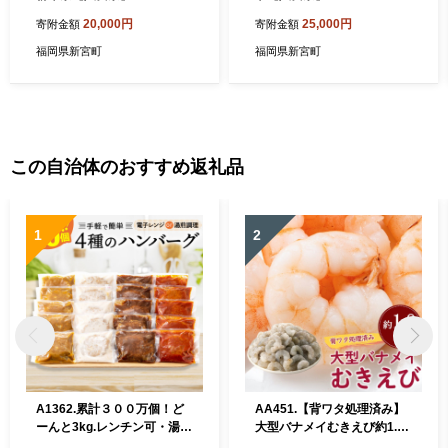
20,000円
25,000円
寄附金額
寄附金額
福岡県新宮町
福岡県新宮町
この自治体のおすすめ返礼品
1
2
A1362.累計３００万個！ど
AA451.【背ワタ処理済み】
ーんと3kg.レンチン可・湯煎
大型バナメイむきえび約1.8k
可.ベストな４種ハンバーグ
g（1パック）