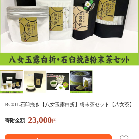
BC011.石臼挽き【八女玉露白折】粉末茶セット【八女茶】
23,000
寄附金額
円