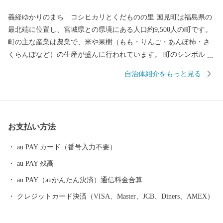
義経ゆかりのまち コシヒカリとくだものの里 国見町は福島県の
最北端に位置し、宮城県との県境にある人口約9,500人の町です。
町の主な産業は農業で、米や果樹（もも・りんご・あんぽ柿・さ
くらんぼなど）の生産が盛んに行われています。 町のシンボル・
阿津賀志山はかつて、源頼朝率いる鎌倉軍と奥州藤原氏が戦った
自治体紹介をもっと見る
奥州合戦の地となりました。奥州藤原氏が築いた防御施設「阿津
賀志山防塁」は日本三大防塁の一つとして国指定重要文化財に指
定されています。激戦が繰り広げられた山のふもとには田畑が広
がり、季節ごとに変化する景色が魅力です。 また、平成29年5月3
お支払い方法
日には、国道4号線沿いに東北最大級となる「道の駅国見あつかし
の郷」が交流連携の拠点としてグランドオープンし、町内外から
au PAY カード（番号入力不要）
の多くの人でにぎわっています。
au PAY 残高
au PAY（auかんたん決済）通信料金合算
クレジットカード決済（VISA、Master、JCB、Diners、AMEX）