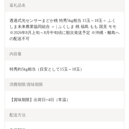
返礼品名
透過式光センサーまどか桃 特秀5kg相当 15玉～18玉＜ ふく
しま未来農業協同組合 ＞ | ふくしま 桃 福島 もも 国見 モモ 
※2026年8月上旬～8月中旬頃に順次発送予定 ※沖縄・離島へ
の配送不可
内容量
特秀約5kg相当（目安として15玉～18玉）
消費期限/賞味期限
【賞味期限】出荷日+4日（常温）
配送方法