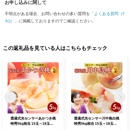
お申し込みに関して
不明点がある場合、お問い合わせの多い質問を
「よくある質問（F
AQ）」
に掲載しておりますのでご確認ください。
この返礼品を見ている人はこちらもチェック
透過式光センサーあかつき桃
透過式光センサー川中島白桃
特秀5kg相当 15玉～18玉＜
特秀5kg相当 15玉～18玉＜
ふくしま未来農業協同組合
ふくしま未来農業協同組合