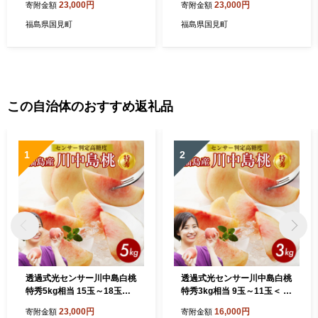
23,000円
23,000円
寄附金額
寄附金額
＞ | ふくしま 桃 福島 もも 国
＞ | ふくしま 桃 福島 もも 国
見 モモ ※2026年7月中旬～8
見 モモ ※2026年8月～発送
福島県国見町
福島県国見町
月上旬頃に順次発送予定 ※
沖縄・離島への配送不可
この自治体のおすすめ返礼品
1
2
透過式光センサー川中島白桃
透過式光センサー川中島白桃
特秀5kg相当 15玉～18玉＜
特秀3kg相当 9玉～11玉＜ ふ
ふくしま未来農業協同組合
くしま未来農業協同組合 ＞ |
23,000円
16,000円
寄附金額
寄附金額
＞ | ふくしま 桃 福島 もも 国
ふくしま 桃 福島 もも 国見