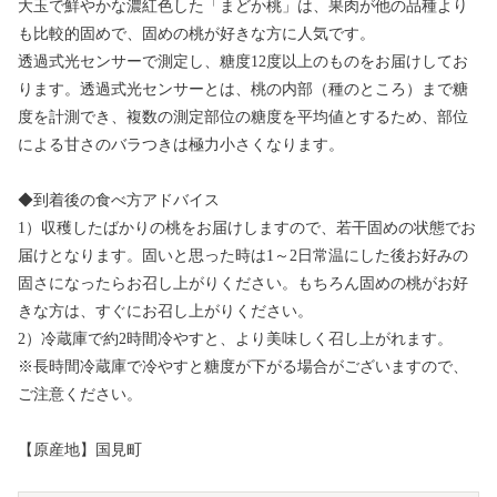
大玉で鮮やかな濃紅色した「まどか桃」は、果肉が他の品種より
も比較的固めで、固めの桃が好きな方に人気です。
透過式光センサーで測定し、糖度12度以上のものをお届けしてお
ります。透過式光センサーとは、桃の内部（種のところ）まで糖
度を計測でき、複数の測定部位の糖度を平均値とするため、部位
による甘さのバラつきは極力小さくなります。
◆到着後の食べ方アドバイス
1）収穫したばかりの桃をお届けしますので、若干固めの状態でお
届けとなります。固いと思った時は1～2日常温にした後お好みの
固さになったらお召し上がりください。もちろん固めの桃がお好
きな方は、すぐにお召し上がりください。
2）冷蔵庫で約2時間冷やすと、より美味しく召し上がれます。
※長時間冷蔵庫で冷やすと糖度が下がる場合がございますので、
ご注意ください。
【原産地】国見町