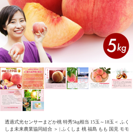
透過式光センサーまどか桃 特秀5kg相当 15玉～18玉＜ ふく
しま未来農業協同組合 ＞ | ふくしま 桃 福島 もも 国見 モモ