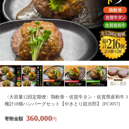
〈大容量12回定期便〉鶏軟骨・佐賀牛タン・佐賀県産和牛 3
種計18個ハンバーグセット【やきとり紋次郎】 [FCJ057]
360,000
寄附金額
円