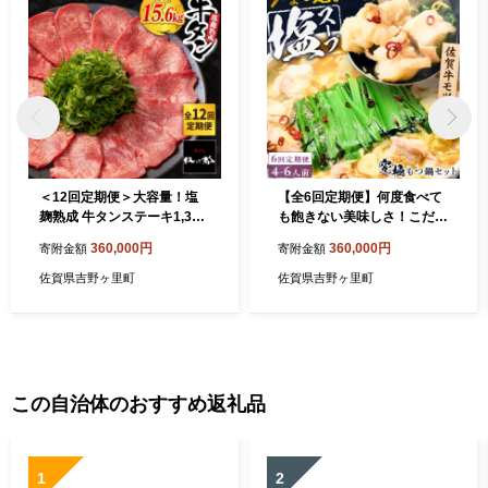
＜12回定期便＞大容量！塩
【全6回定期便】何度食べて
麹熟成 牛タンステーキ1,300
も飽きない美味しさ！こだわ
g【やきとり紋次郎】 [FCJ0
り佐賀牛100% もつ鍋セット
360,000円
360,000円
寄附金額
寄附金額
45]
1kg(250g×4) 4～6人前 スー
プ・ちゃんぽん麺付 吉野ヶ
佐賀県吉野ヶ里町
佐賀県吉野ヶ里町
里町/やきとり紋次郎 [FCJ10
2]
この自治体のおすすめ返礼品
1
2