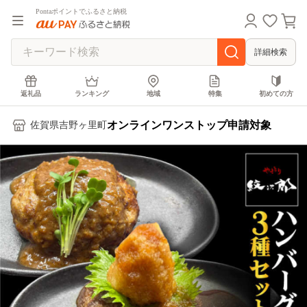
Pontaポイントでふるさと納税
詳細検索
返礼品
ランキング
地域
特集
初めての方
オンラインワンストップ申請対象
佐賀県吉野ヶ里町