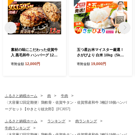
素材の味にこだわった佐賀牛
五つ星お米マイスター厳選！
入 黒毛和牛 ハンバーグ 12個
さがびより 白米 10kg（5kg
大容量 1.6kg (140g×12個) が
×2袋） 吉野ヶ里町/大塚米穀
12,000円
19,000円
寄附金額
寄附金額
ばいばーぐ はんばーぐ 弁当
店 [FCW046]
小分け 簡単 真空パック 吉野
ヶ里町/石丸食肉産業 [FBX00
5]
ふるさと納税ホーム
肉
牛肉
〈大容量12回定期便〉鶏軟骨・佐賀牛タン・佐賀県産和牛 3種計18個ハンバ
ーグセット【やきとり紋次郎】 [FCJ057]
ふるさと納税ホーム
ランキング
肉ランキング
牛肉ランキング
〈大容量12回定期便〉鶏軟骨・佐賀牛タン・佐賀県産和牛 3種計18個ハンバ