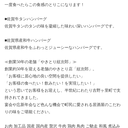
一度食べたらこの食感のとりこになります！
■佐賀牛タンハンバーグ
佐賀牛タンのタンの味を凝縮した味わい深いハンバーグです。
■佐賀県産和牛ハンバーグ
佐賀県産和牛をふわっとジューシーなハンバーグです。
≪創業50年の老舗「やきとり紋次郎」≫
創業約50年を迎える老舗のやきとり店「紋次郎」。
「お客様に居心地の良い空間を提供したい」
「お客様の食べたい！飲みたい！を実現したい！」
という思いでお客様をお迎えし、半世紀にわたり吉野ヶ里町で支
持されてきました。
宴会や忘新年会など色んな機会で町民に愛される居酒屋のこだわ
りの味をご堪能ください。
お肉 加工品 国産 国内産 贅沢 牛肉 鶏肉 鳥肉 ご馳走 和風 煮込み