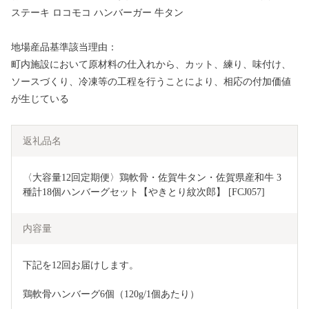
ステーキ ロコモコ ハンバーガー 牛タン
地場産品基準該当理由：
町内施設において原材料の仕入れから、カット、練り、味付け、
ソースづくり、冷凍等の工程を行うことにより、相応の付加価値
が生じている
返礼品名
〈大容量12回定期便〉鶏軟骨・佐賀牛タン・佐賀県産和牛 3
種計18個ハンバーグセット【やきとり紋次郎】 [FCJ057]
内容量
下記を12回お届けします。
鶏軟骨ハンバーグ6個（120g/1個あたり）