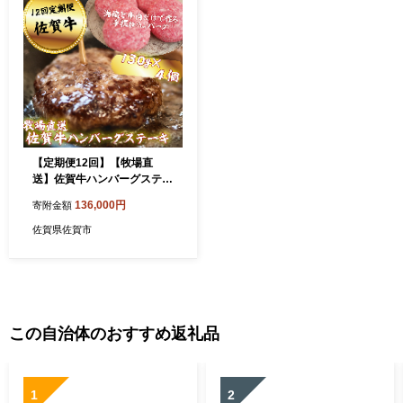
【定期便12回】【牧場直
送】佐賀牛ハンバーグステー
キ 4個 ：C136-009
136,000円
寄附金額
佐賀県佐賀市
この自治体のおすすめ返礼品
1
2