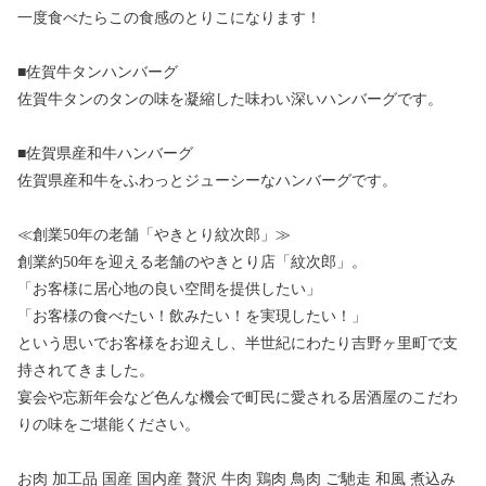
一度食べたらこの食感のとりこになります！
■佐賀牛タンハンバーグ
佐賀牛タンのタンの味を凝縮した味わい深いハンバーグです。
■佐賀県産和牛ハンバーグ
佐賀県産和牛をふわっとジューシーなハンバーグです。
≪創業50年の老舗「やきとり紋次郎」≫
創業約50年を迎える老舗のやきとり店「紋次郎」。
「お客様に居心地の良い空間を提供したい」
「お客様の食べたい！飲みたい！を実現したい！」
という思いでお客様をお迎えし、半世紀にわたり吉野ヶ里町で支
持されてきました。
宴会や忘新年会など色んな機会で町民に愛される居酒屋のこだわ
りの味をご堪能ください。
お肉 加工品 国産 国内産 贅沢 牛肉 鶏肉 鳥肉 ご馳走 和風 煮込み