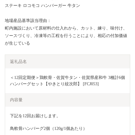
ステーキ ロコモコ ハンバーガー 牛タン
地場産品基準該当理由：
町内施設において原材料の仕入れから、カット、練り、味付け、
ソースづくり、冷凍等の工程を行うことにより、相応の付加価値
が生じている
返礼品名
＜12回定期便＞鶏軟骨・佐賀牛タン・佐賀県産和牛 3種計6個
ハンバーグセット【やきとり紋次郎】 [FCJ053]
内容量
下記を12回お届けします。
鳥軟骨ハンバーグ2個（120g/1個あたり）