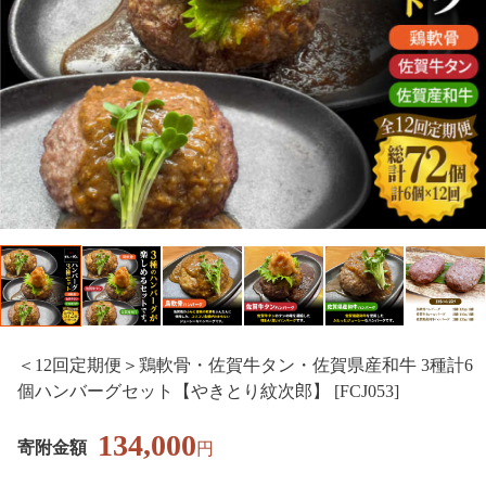
＜12回定期便＞鶏軟骨・佐賀牛タン・佐賀県産和牛 3種計6
個ハンバーグセット【やきとり紋次郎】 [FCJ053]
134,000
寄附金額
円