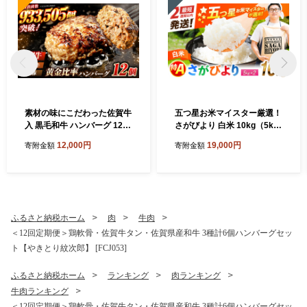
素材の味にこだわった佐賀牛
五つ星お米マイスター厳選！
入 黒毛和牛 ハンバーグ 12個
さがびより 白米 10kg（5kg
大容量 1.6kg (140g×12個) が
×2袋） 吉野ヶ里町/大塚米穀
12,000円
19,000円
寄附金額
寄附金額
ばいばーぐ はんばーぐ 弁当
店 [FCW046]
小分け 簡単 真空パック 吉野
ヶ里町/石丸食肉産業 [FBX00
5]
ふるさと納税ホーム
肉
牛肉
＜12回定期便＞鶏軟骨・佐賀牛タン・佐賀県産和牛 3種計6個ハンバーグセッ
ト【やきとり紋次郎】 [FCJ053]
ふるさと納税ホーム
ランキング
肉ランキング
牛肉ランキング
＜12回定期便＞鶏軟骨・佐賀牛タン・佐賀県産和牛 3種計6個ハンバーグセッ