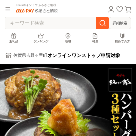
Pontaポイントでふるさと納税
詳細検索
返礼品
ランキング
地域
特集
初めての方
オンラインワンストップ申請対象
佐賀県吉野ヶ里町