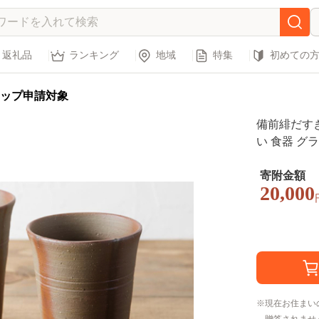
返礼品
ランキング
地域
特集
初めての
ップ申請対象
備前緋だす
い 食器 グ
寄附金額
20,000
現在お住まい