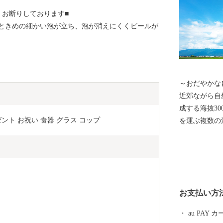
くお断りしております■
ときめの細かい泡が立ち、泡が消えにくくビールが
～おだやかな自然と
近郊ながら自
成する海抜30
ト お祝い 食器 グラス コップ 
を運ぶ複数の
め池、里山の
で市内を移動
でき、週末は
集います。ま
穏やかな気候
お支払い方
きます。
au PAY