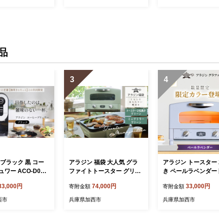
r
186-025-r
-024-r
品
3
4
ブラック 黒 コー
アラジン 福袋 大人気 グラ
アラジン トースター 
ワー ACO-D01A
ファイトトースター グリー
き ペールラベンダー
din コーヒーメーカー
ン 緑 グラファイトミニグリ
ラー 数量限定 グラ
83,000円
74,000円
33,000円
寄附金額
寄附金額
ーヒー ドリップコー
ラー AET-GS13C CAG-MG
おしゃれ インテリア
理家電 キッチン家電
7AG セット グラファイトト
ン 家電 調理 朝食 パ
西市
兵庫県加西市
兵庫県加西市
化製品 日用品
ースター2枚焼き グラファ
家電 キッチン家電 時
イト トースター グリル お
手入れ簡単 AET-GS13