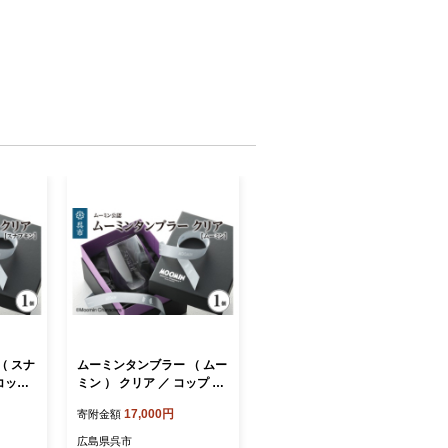
（ スナ
ムーミンタンブラー （ ムー
 コップ
ミン ） クリア ／ コップ グ
ラス オールドグラス セット
17,000円
寄附金額
誕生日
食器 ギフト プレゼント 贈
ku186
り物 誕生日 広島県 呉市 送
広島県呉市