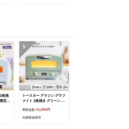
料無料 ku186-022-r
5
6
2枚焼
トースター アラジン グラフ
アラジン 電気ストーブ ホワ
 限定カ
ァイト 2枚焼き グリーン A
イト CAH-G42GD 遠赤グラ
ファイト
ET-GS13CG 緑 速熱 おしゃ
ファイト レトロ トリカゴ
33,000円
29,000円
寄附金額
寄附金額
 キッチ
れ インテリア キッチン 家
インテリア 家電 暖房 速暖
ン 調理
電 兵庫 加西市 朝食 食パン
リビング 寝室 おしゃれ 兵
兵庫県加西市
兵庫県加西市
短 お
グラファイトヒーター 速暖
庫 加西市 Aladdin ストーブ
D(V)
パン焼き タイマー付き 温め
電気ヒーター ヒーター レト