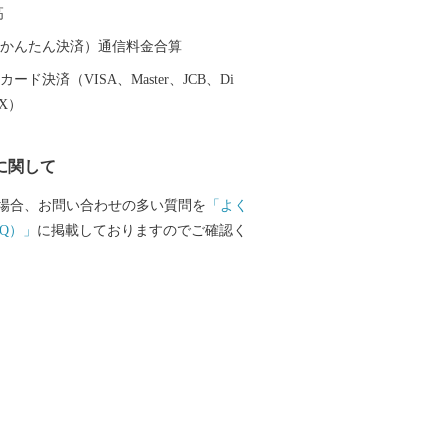
高
（auかんたん決済）通信料金合算
ード決済（VISA、Master、JCB、Di
EX）
に関して
場合、お問い合わせの多い質問を
「よく
Q）」
に掲載しておりますのでご確認く