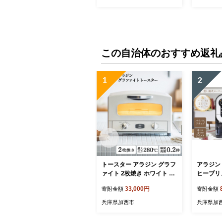
料 ku186-037-r
186-026-
この自治体のおすすめ返礼
1
2
トースター アラジン グラフ
アラジン 
ァイト 2枚焼き ホワイト A
ヒーブリュ
ET-GS13CW 白 速熱 おしゃ
F Alad
33,000円
寄附金額
寄附金額
れ インテリア キッチン 家
珈琲 コ
電 兵庫 加西市 お掃除 お手
ヒー 調
兵庫県加西市
兵庫県加
入れ楽々 朝食 食パン グラ
家電 電
ファイトヒーター 速暖 パン