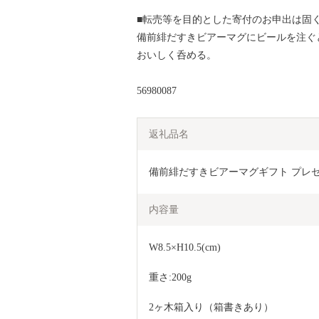
■転売等を目的とした寄付のお申出は固
備前緋だすきビアーマグにビールを注ぐ
おいしく呑める。
56980087
返礼品名
備前緋だすきビアーマグギフト プレゼン
内容量
W8.5×H10.5(cm)
重さ:200g
2ヶ木箱入り（箱書きあり）