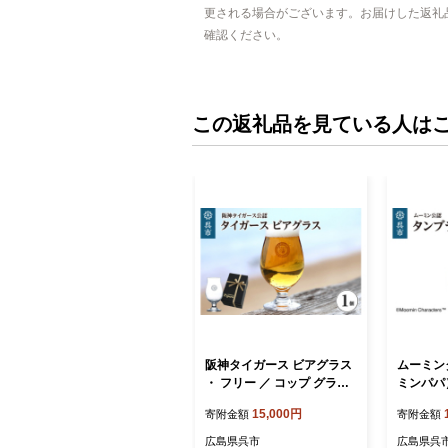
更される場合がございます。お届けした返礼
確認ください。
この返礼品を見ている人は
阪神タイガース ビアグラス
ムーミン
・ フリー ／ コップ グラス
ミンパパ）
オールドグラス セット 食器
プ グラス 
15,000円
寄附金額
寄附金額
ギフト プレゼント 贈り物
ト プレゼ
誕生日 広島県 呉市 送料無
日 広島県
広島県呉市
広島県呉