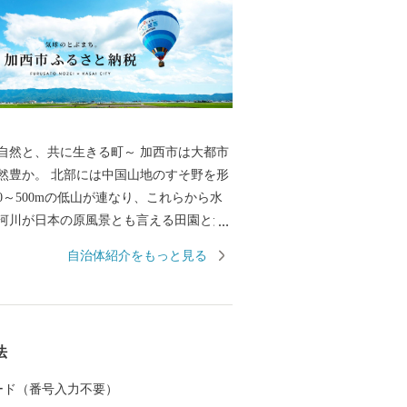
、共に生きる町～ 加西市は大都市
然豊か。 北部には中国山地のすそ野を形
0～500mの低山が連なり、これらから水
河川が日本の原風景とも言える田園とた
景観を作り上げています。 北条鉄道や車
自治体紹介をもっと見る
するとその豊かな風景を目にすることが
近隣からも山登りやBBQを楽しむ人々が
た「気球がとぶまち」としても知られ、
の中で爽快なフライトを楽しむこともで
法
 カード（番号入力不要）