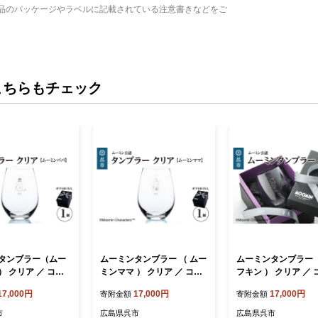
品のパッケージやラベルに記載されている注意書きなどをご
こちらもチェック
タンブラー（ムー
ムーミンタンブラー （ ムー
ムーミンタンブラー 
 クリア ／ コッ
ミンママ ） クリア ／ コッ
フキン ） クリア ／
セット 食器 ギフ
プ グラス セット 食器 ギフ
グラス セット 食器 ギフト
17,000円
17,000円
17,000円
寄附金額
寄附金額
ント 贈り物 誕生
ト プレゼント 贈り物 誕生
プレゼント 贈り物 
 呉市 送料無料 ku
日 広島県 呉市 送料無料 ku
広島県 呉市 送料無料 
市
広島県呉市
広島県呉市