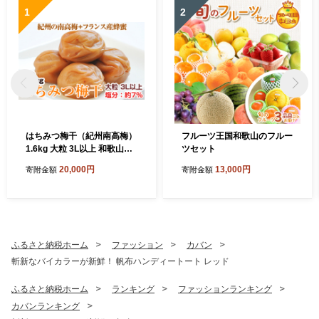
1
2
はちみつ梅干（紀州南高梅）
フルーツ王国和歌山のフルー
1.6kg 大粒 3L以上 和歌山県
ツセット
産
20,000円
13,000円
寄附金額
寄附金額
ふるさと納税ホーム
ファッション
カバン
斬新なバイカラーが新鮮！ 帆布ハンディートート レッド
ふるさと納税ホーム
ランキング
ファッションランキング
カバンランキング