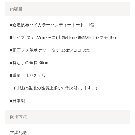
内容量
■倉敷帆布バイカラーハンディートート　1個
■サイズ:タテ 22cm×ヨコ(上部41cm×底部28cm)×マチ:16cm
■正面ヌメ革ポケット:タテ 13cm×ヨコ 9cm
■持ち手の全長:36cm
■重量:　450グラム
　(寸法は生地の性質上多少の乱があります。)
■日本製
配送方法
常温配送