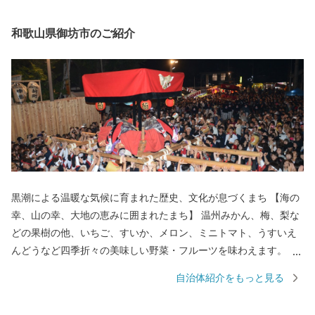
和歌山県御坊市のご紹介
黒潮による温暖な気候に育まれた歴史、文化が息づくまち 【海の
幸、山の幸、大地の恵みに囲まれたまち】 温州みかん、梅、梨な
どの果樹の他、いちご、すいか、メロン、ミニトマト、うすいえ
んどうなど四季折々の美味しい野菜・フルーツを味わえます。 ま
た、紀伊水道の豊かな漁場では、あじ、さば、タチウオ、あわ
自治体紹介をもっと見る
び、ナガレコ、伊勢えびなど海産物も豊富です。 【色とりどりの
花のまち】 日本一の生産量を誇るスターチスをはじめ、ガーベラ