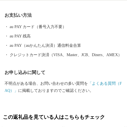
やバラなど花の産地として知られています。 【自然あふれる豊か
なまち】 いちご狩りやメロン狩り、花摘みを楽しめる観光農園、
お支払い方法
高速のインターそばには広々とした日高川オートキャンプ場があ
り、大阪から約2時間、気軽にアウトドアが楽しめます。 【歴史
au PAY カード（番号入力不要）
とロマンが息づくまち】 熊野古道（紀伊路）にある旧跡をはじ
au PAY 残高
め、「御坊」の由来となった寺内町、宮子姫の伝説など、名所・
旧跡や伝説が数多く残り、当時の息づかいを体感できます。 頂い
au PAY（auかんたん決済）通信料金合算
た寄付金は、子供たちの教育環境の整備、みんなが安心して暮ら
クレジットカード決済（VISA、Master、JCB、Diners、AMEX）
せるための福祉の充実に活用いたします。 笑顔あふれる御坊のた
めに皆様の応援をよろしくお願いします。
お申し込みに関して
不明点がある場合、お問い合わせの多い質問を
「よくある質問（F
AQ）」
に掲載しておりますのでご確認ください。
この返礼品を見ている人はこちらもチェック