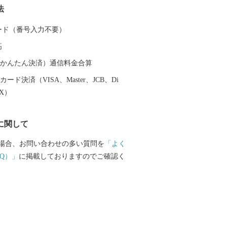
法
 カード（番号入力不要）
高
（auかんたん決済）通信料金合算
ード決済（VISA、Master、JCB、Di
EX）
に関して
場合、お問い合わせの多い質問を
「よく
Q）」
に掲載しておりますのでご確認く