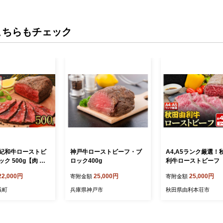
こちらもチェック
紀和牛ローストビ
神戸牛ローストビーフ・ブ
A4,A5ランク厳選！
ク 500g【肉 牛
ロック400g
利牛ローストビーフ
産牛 紀和牛 ロース
ック）約400g [お肉 
22,000円
25,000円
25,000円
寄附金額
寄附金額
500g 三重県 御浜
ーフ 惣菜 ローストビ
4ランク A5ランク]
浜町
兵庫県神戸市
秋田県由利本荘市