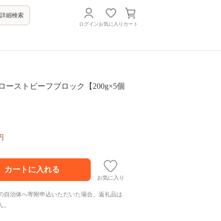
詳細検索
ログイン
お気に入り
カート
方
ローストビーフブロック【200g×5個
円
お気に入り
の自治体へ寄附申込いただいた場合、返礼品は
ん。