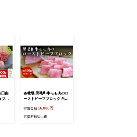
秋田由
谷牧場 黒毛和牛モモ肉のロ
（ブロ
ーストビーフブロック 自家
牛肉 ビ
製タレ付(約300g×1個)【fc-
16,000円
寄附金額
ーフ A
ZL001】【谷牧場】
京都府福知山市