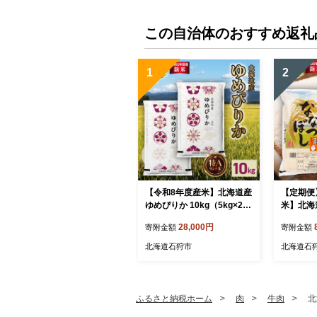
この自治体のおすすめ返礼
1
2
【令和8年度産米】北海道産
【定期便
ゆめぴりか 10kg（5kg×2）
米】北海
｜白米 お米 北海道 石狩市
ぼし 5kg 
28,000円
寄附金額
寄附金額
海道 石
北海道石狩市
北海道石
ふるさと納税ホーム
肉
牛肉
北