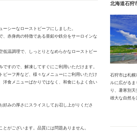
北海道石狩
ューシーなローストビーフにしました。
で、赤身肉の特徴である亜鉛や鉄分をサーロインな
空低温調理で、しっとりとなめらかなローストビー
みですので、解凍してすぐにご利用いただけます。
トビーフ丼など、様々なメニューにご利用いただけ
石狩市は札幌
、洋食メニューばかりではなく、和食にもよく合い
ルに広がるま
り、暑寒別天
雄大な自然を
。お好みの厚さにスライスしてお召し上がりくださ
る郷土料理『
れた海の幸・
す。
ことがございます。品質には問題ありません。