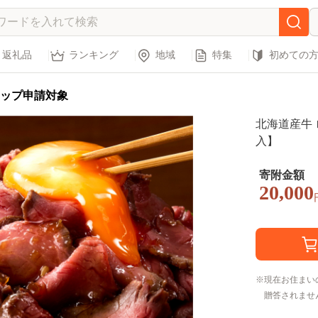
返礼品
ランキング
地域
特集
初めての
ップ申請対象
北海道産牛 
入】
寄附金額
20,000
現在お住まい
贈答されませ