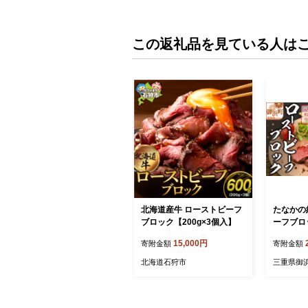
この返礼品を見ている人は
北海道産牛 ローストビーフ
たなかの
ブロック【200g×3個入】
ーフブロッ
肉 牛 国
15,000円
寄附金額
寄附金額
トビーフ 
町】
北海道石狩市
三重県御