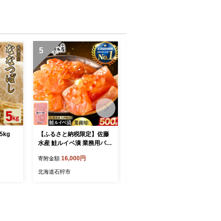
5
6
5kg
【ふるさと納税限定】佐藤
【令和8年度産米】北海道産
水産 鮭ルイベ漬 業務用パッ
無洗米ゆめぴりか 5kg｜白
ク 500g | いくら さけ 海鮮
米 お米 北海道 石狩市
16,000円
16,000円
寄附金額
寄附金額
魚介 北海道 石狩市
北海道石狩市
北海道石狩市