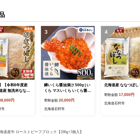
品
3
4
】【令和8年度産
鱒いくら醤油漬け 500g | い
北海道産 ななつぼし 
道産 無洗米ななつ
くら マスいくら いくら醤油
17,000円
寄附金額
6回｜白米 お米 北
漬け 海鮮 北海道 石狩市
88,000円
20,000円
寄附金額
狩市
北海道石狩市
狩市
北海道石狩市
海道産牛 ローストビーフブロック【200g×5個入】