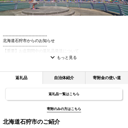
-------------------------------
北海道石狩市からのお知らせ
-------------------------------
【重要】お盆期間中の返礼品発送について
平素より石狩市へ温かいご支援を賜り、誠にありがとうございま
す。
お盆期間中の返礼品発送につきまして、下記のとおりご案内いたし
ます。
返礼品
自治体紹介
寄附金の使い道
-------------------------------
■ お盆前の最終発送日
2026年8月7日（金）
返礼品一覧はこちら
■ 発送を控えさせていただく期間
2026年8月8日（土）～8月16日（日）
寄附のみの方はこちら
※発送は8月17日（月）以降、順次再開いたします。
-------------------------------
北海道石狩市のご紹介
なお、寄附のお申し込みは、お盆期間中も通常どおり受け付けてお