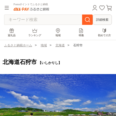
Pontaポイントでふるさと納税
詳細検索
返礼品
ランキング
地域
特集
初めての方
ふるさと納税ホーム
地域
北海道
石狩市
北海道石狩市
【いしかりし】