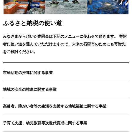
・石狩市民の方は石狩市へのふるさと納税は可能ですが、お礼の品
を受け取ることはできません。
・申請書・変更届出書のダウンロードは下記URLからご確認くださ
い
ふるさと納税の使い道
https://www.soumu.go.jp/main_content/000397109.pdf
https://furusato.wowma.jp/user_data/assets/pdf/onestop_myNumbe
みなさまから頂いた寄附金は下記のメニューに使わせて頂きます。
寄附
r_form_55-6.pdf
者に使い道を選んでいただけますので、未来の石狩市のためにも寄附先
・ふるさと納税ワンストップ特例制度については下記URLからご確
をご検討ください。
認ください
https://furusato.wowma.jp/guide/about_onestop.php
・ワンストップ特例申請書の送付先については寄附を行う各自治体
市民活動の推進に関する事業
窓口へお問い合わせください。
・オンラインワンストップ特例申請対象自治体は下記URLからご確
地域の安全の推進に関する事業
認ください。
https://furusato.wowma.jp/guide/onestop_online.php
高齢者、障がい者等の生活を支援する地域福祉に関する事業
-----------------------------------------------------------------------
石狩市ふるさと納税お問合せセンター
TEL 050-3033-5536 FAX 01547-6-0510
子育て支援、幼児教育等次世代育成に関する事業
受付時間：月～金 9:00～18:00