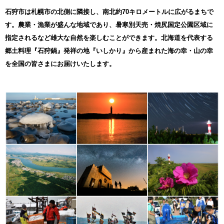
ります。
石狩市は札幌市の北側に隣接し、南北約70キロメートルに広がるまちで
※青果物につきましては、収穫状況により、発送を控える期間中で
す。農業・漁業が盛んな地域であり、暑寒別天売・焼尻国定公園区域に
も発送させていただく場合がございます。
※ご不在等によりお受け取りが難しい場合は、お早めに石狩市ふる
指定されるなど雄大な自然を楽しむことができます。北海道を代表する
さと納税お問合せセンターまでご連絡ください。
郷土料理『石狩鍋』発祥の地『いしかり』から産まれた海の幸・山の幸
※原則、お盆期間中の発送は控えさせていただきますが、一部の返
礼品につきましては8月8日以降も発送する場合がございます。
を全国の皆さまにお届けいたします。
※返礼品のお受取日のご指定は承ることができません。あらかじめ
ご了承ください。
-----------------------------------------------------------------------
■個人情報の取り扱い
お寄せいただいた個人情報は、当市と当市が委託する事業者が寄附
金の受付及び入金に係る確認、各種問合せ、書類・返礼品発送及び
発送情報等の提供、並びにメールマガジン等による情報提供を行う
際に利用するものであり、それ以外の目的では利用いたしません。
・ご注文後(決済後)はすぐにお手続きに入りますので、基本的にご
寄附申込みのキャンセル、返礼品の変更・返品はできません。
・お礼の品の配送日時指定はできません。ご不在日を備考欄等に記
入された場合でも、ご対応できかねます。
・寄附者の都合により返礼品がお届けできない場合、返礼品の再送
は致しません。