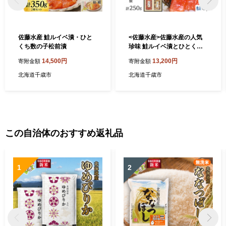
佐藤水産 鮭ルイベ漬・ひと
<佐藤水産>佐藤水産の人気
くち数の子松前漬
珍味 鮭ルイベ漬とひとくち
数の子松前漬2点セット[高島
14,500円
13,200円
寄附金額
寄附金額
屋選定品]
北海道千歳市
北海道千歳市
この自治体のおすすめ返礼品
1
2