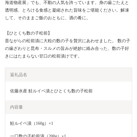
海道物産展」でも、不動の人気を誇っています。身の歯ごたえと
透明感、とろける食感と凝縮された旨味をご堪能ください。解凍
して、そのままご飯のおともに、酒の肴に。
【ひとくち数の子松前】
昔ながらの松前漬に大粒の数の子を贅沢にあわせました。 数の子
の歯ざわりと昆布・スルメの旨みが絶妙に絡み合った、数の子好
きにはたまらない甘口の松前漬けです。
返礼品名
佐藤水産 鮭ルイベ漬とひとくち数の子松前
内容量
鮭ルイベ漬（160g）×1
一口数の子松前漬（200g）×1