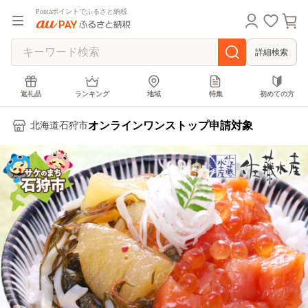
Pontaポイントでふるさと納税
詳細検索
返礼品
ランキング
地域
特集
初めての方
オンラインワンストップ申請対象
北海道石狩市