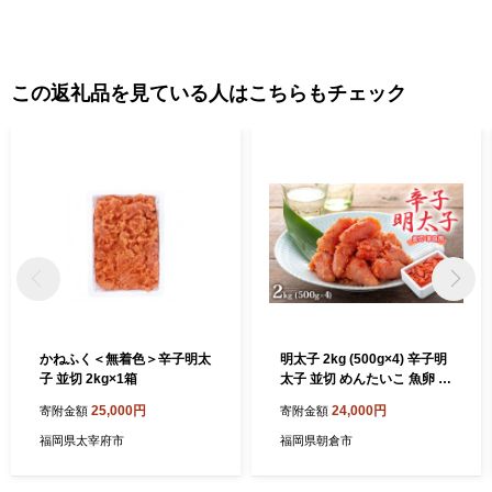
この返礼品を見ている人はこちらもチェック
かねふく＜無着色＞辛子明太
明太子 2kg (500g×4) 辛子明
子 並切 2kg×1箱
太子 並切 めんたいこ 魚卵 福
岡 家庭用
25,000円
24,000円
寄附金額
寄附金額
福岡県太宰府市
福岡県朝倉市