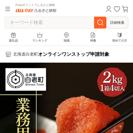
Pontaポイントでふるさと納税
詳細検索
返礼品
ランキング
地域
特集
初めての方
オンラインワンストップ申請対象
北海道白老町