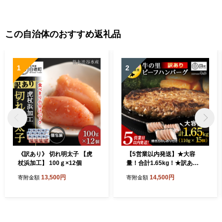
この自治体のおすすめ返礼品
1
2
《訳あり》 切れ明太子 【虎
【5営業以内発送】★大容
杖浜加工】 100ｇ×12個
量！合計1.65kg！★訳あ
り・牛の里ビーフハンバーグ
13,500円
14,500円
寄附金額
寄附金額
(110ｇ5枚入）×3