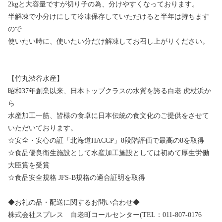
2kgと大容量ですが切り子の為、分けやすくなっております。
半解凍で小分けにして冷凍保存していただけると半年は持ちます
ので
使いたい時に、使いたい分だけ解凍してお召し上がりください。
【竹丸渋谷水産】
昭和37年創業以来、日本トップクラスの水質を誇る白老 虎杖浜か
ら
水産加工一筋、皆様の食卓に日本伝統の食文化のご提供をさせて
いただいております。
☆安全・安心の証「北海道HACCP」8段階評価で最高の8を取得
☆食品優良衛生施設として水産加工施設としては初めて厚生労働
大臣賞を受賞
☆食品安全規格 JFS-B規格の適合証明を取得
◆お礼の品・配送に関するお問い合わせ◆
株式会社スプレス 白老町コールセンター(TEL：011-807-0176