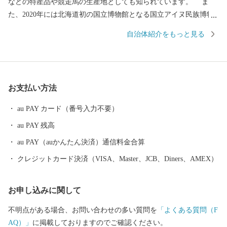
などの特産品や競走馬の生産地としても知られています。 ま
た、2020年には北海道初の国立博物館となる国立アイヌ民族博物
館、国立民族共生公園等から構成される「ウポポイ」がアイヌ文
自治体紹介をもっと見る
化復興・創造の拠点として開設されました。 見どころ満載の白老
町へ是非お越しください。
お支払い方法
au PAY カード（番号入力不要）
au PAY 残高
au PAY（auかんたん決済）通信料金合算
クレジットカード決済（VISA、Master、JCB、Diners、AMEX）
お申し込みに関して
不明点がある場合、お問い合わせの多い質問を
「よくある質問（F
AQ）」
に掲載しておりますのでご確認ください。