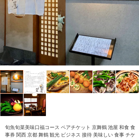
旬魚旬菜美味口福コース ペアチケット 京舞鶴 池屋 和食 食
事券 関西 京都 舞鶴 観光 ビジネス 接待 美味しい 食事 チケ