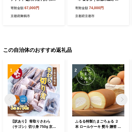
食事 関西 京都 舞鶴 観光 ビ
鶴 人気リゾート フレンチ 食
67,000円
74,000円
寄附金額
寄附金額
ジネス 接待 美味しい 食事 チ
事券［ フレンチ ディナー コ
ケット 和食 海鮮 コース料理
ース料理 食事券 2人 美食 グ
京都府舞鶴市
京都府京都市
ルメ 人気 おすすめ 記念 お祝
い ホテル 旅行 観光 食事 ふ
るさと納税 ］
この自治体のおすすめ返礼品
1
2
【訳あり】 骨取りさわら
ふるる特製たまごろぉる ２
（サゴシ）切り身 750g 京都
本 ロールケーキ 熨斗 贈答 熨
府舞鶴産 | 骨取りさわら 骨取
斗 御歳暮 お歳暮 ギフト 冷凍