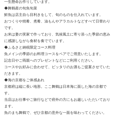
一生懸命お作りしています。
◆舞鶴産の旬魚旬菜
鮮魚は店主自ら目利きをして、旬のものを仕入れています。
おつくりや焼肴、煮肴、油もんやアラカルトなどすべて日替わり
です。
お米は妻の実家で作っており、気候風土に寄り添った季節の恵み
に感謝しながら食材を奏でています。
◆ふるさと納税限定コース料理
魚メインの季節のお料理コースをペアでご用意いたします。
記念日やご両親へのプレゼントなどにご利用ください。
コースやお好みに合わせて、ピッタリのお酒もご提案させていた
だきます。
◆海の京都をご体感あれ
京都府は縦に長い地形。ここ舞鶴は日本海に面した海の京都で
す。
当店はお仕事やご旅行などで府外の方にもお越しいただいており
ます。
魚のまち舞鶴で、ぜひ京都の意外な一面を味わってください。