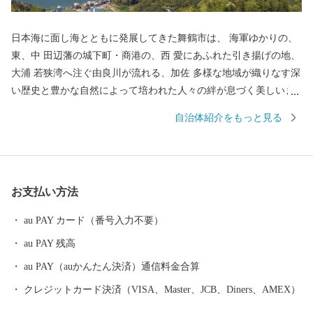
日本海に面し海とともに発展してきた舞鶴市は、 海軍ゆかりの、
東、中 田辺藩の城下町・商港の、西 愛にあふれた引き揚げの地、
大浦 若狭湾へ注ぐ由良川が流れる、加佐 多様な地域が織りなす深
い歴史と豊かな自然によって培われた人々の絆が息づく美しいま
ちです。 ふるさと納税を通じて、ユネスコ世界記憶遺産に登録さ
自治体紹介をもっと見る
れた資料を通じた引揚の史実の継承や、日本遺産に登録された日
本近代化の歩みと旧軍港の文化を感じるまちづくり、田辺城の城
下町としての町割りや文化遺産を生かしたまちづくりを推進しま
す。
お支払い方法
au PAY カード（番号入力不要）
au PAY 残高
au PAY（auかんたん決済）通信料金合算
クレジットカード決済（VISA、Master、JCB、Diners、AMEX）