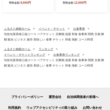
9,000円
12,000円
寄附金額
寄附金額
り魚 さわら切り身 サゴシ 京
スイーツ 洋菓子 お菓子 ケー
都府舞鶴産 冷凍魚 訳あり魚
キ 生クリーム セット
時短調理 お弁当おかず 冷凍
ストック 小分け冷凍 IQF凍結
子供が食べやすい魚 骨なし
魚 焼くだけ 揚げるだけ 共働
ふるさと納税ホーム
イベント・チケット
お食事券
き家庭 忙しい日の夕食 魚不
旬魚旬菜美味口福コース ペアチケット 京舞鶴 池屋 和食 食事券 関西 京都 舞
足解消 おかずセット
鶴 観光 ビジネス 接待 美味しい 食事 チケット 和食 海鮮 コース料理
ふるさと納税ホーム
ランキング
イベント・チケットランキング
お食事券ランキング
旬魚旬菜美味口福コース ペアチケット 京舞鶴 池屋 和食 食事券 関西 京都 舞
鶴 観光 ビジネス 接待 美味しい 食事 チケット 和食 海鮮 コース料理
プライバシーポリシー
運営会社
自治体関係者の皆様へ
利用規約
ウェブアクセシビリティの取り組み
お問い合わせ