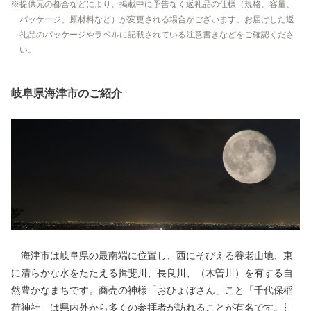
提供元の都合などにより、掲載中に予告なく返礼品の仕様（規格、容量、
パッケージ、原材料など）が変更される場合がございます。お届けした返
礼品のパッケージやラベルに記載されている注意書きなどをご確認くださ
い。
岐阜県海津市のご紹介
海津市は岐阜県の最南端に位置し、西にそびえる養老山地、東
に清らかな水をたたえる揖斐川、長良川、（木曽川）を有する自
然豊かなまちです。商売の神様「おひょぼさん」こと「千代保稲
荷神社」は県内外から多くの参拝者が訪れることが有名です。日