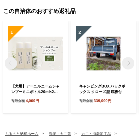
この自治体のおすすめ返礼品
1
2
【犬用】アーユルニームシャ
キャンピングBOX バックボ
ンプーミニボトル20ml×2本
ックス クローズ型 底板付
セット 植物由来成分シャン
4,000円
339,000円
寄附金額
寄附金額
プー 雑貨 日用品 犬用シャン
プー
ふるさと納税ホーム
海老・カニ等
カニ・海老加工品