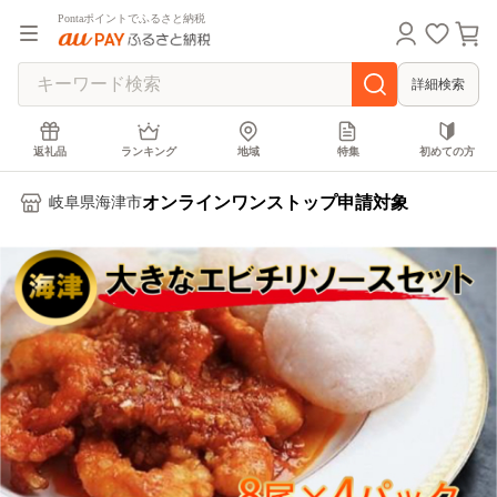
Pontaポイントでふるさと納税
詳細検索
返礼品
ランキング
地域
特集
初めての方
オンラインワンストップ申請対象
岐阜県海津市