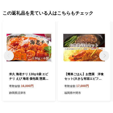
この返礼品を見ている人はこちらもチェック
米久 海老チリ 130g 6袋 エビ
【簡単ごはん】お惣菜 洋食
チリ えび 海老 個包装 惣菜
セット(大きな有頭エビフラ
おつまみ 大龍 中華 冷凍 簡単
イ・特製ソース付ハンバー
16,000円
17,000円
寄附金額
寄附金額
調理
グ)【001-0121】
静岡県沼津市
福岡県中間市