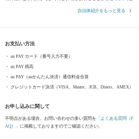
本のほぼ真ん中に位置し、ほどよく便利で、豊かな自然にも恵ま
自治体紹介をもっと見る
れている海津市は、「都会」過ぎず、「田舎」過ぎない、何をす
るにも「ちょうどいいまち」です。
お支払い方法
au PAY カード（番号入力不要）
au PAY 残高
au PAY（auかんたん決済）通信料金合算
クレジットカード決済（VISA、Master、JCB、Diners、AMEX）
お申し込みに関して
不明点がある場合、お問い合わせの多い質問を
「よくある質問（F
AQ）」
に掲載しておりますのでご確認ください。