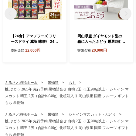
【24食】アマノフーズ フリ
岡山県産 ダイヤモンド型の
ーズドライ 減塩 味噌汁 24食
箱に入ったぶどう 厳選3種 約
セット 300G 人気おみそ汁
1kg 葡萄 ブドウ 岡山県産 オ
12,000円
20,000円
寄附金額
寄附金額
詰め合わせ 送料無料【ふる
ーロラブラック マイハート
さと納税・里庄町】
ニューピオーネ クイーンニ
ーナ シャインマスカット 数
量限定
ふるさと納税ホーム
果物類
もも
桃 ぶどう 2026年 先行予約 果物詰合せ 白桃 2玉（1玉200g以上） シャイン マ
スカット 晴王 2房（合計約940g）化粧箱入り 岡山県産 国産 フルーツ ギフト
もも 果物類
ふるさと納税ホーム
果物類
シャインマスカット・ぶどう
桃 ぶどう 2026年 先行予約 果物詰合せ 白桃 2玉（1玉200g以上） シャイン マ
スカット 晴王 2房（合計約940g）化粧箱入り 岡山県産 国産 フルーツ ギフト
もも 果物類