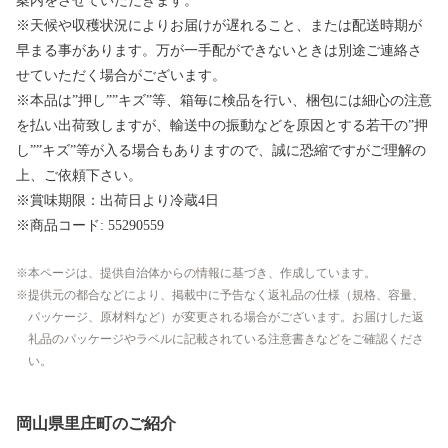
案内をさせていただきます。
※天候や収穫状況によりお届けが遅れること、または配送時期が
早まる事があります。万が一手配ができないときは別途ご連絡さ
せていただく場合がございます。
※本品は”押し””キズ”等、箱毎に検品を行い、梱包には細心の注意
を払い出荷致しますが、輸送中の振動などを原因とする若干の”押
し””キズ”等が入る場合もありますので、誠に恐縮ですがご理解の
上、ご依頼下さい。
※賞味期限：出荷日より冷蔵4日
※商品コード: 55290559
本ページは、提供自治体からの情報に基づき、作成しています。
提供元の都合などにより、掲載中に予告なく返礼品の仕様（規格、容量、
パッケージ、原材料など）が変更される場合がございます。お届けした返
礼品のパッケージやラベルに記載されている注意書きなどをご確認くださ
い。
岡山県里庄町のご紹介