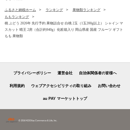
ふるさと納税ホーム
ランキング
果物類ランキング
ももランキング
桃 ぶどう 2026年 先行予約 果物詰合せ 白桃 2玉（1玉200g以上） シャイン マ
スカット 晴王 2房（合計約940g）化粧箱入り 岡山県産 国産 フルーツ ギフト
もも 果物類
プライバシーポリシー
運営会社
自治体関係者の皆様へ
利用規約
ウェブアクセシビリティの取り組み
お問い合わせ
au PAY マーケットトップ
© 2016 KDDI/au Commerce & Life, Inc.