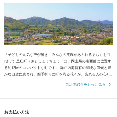
『子どもの元気な声が響き みんなの笑顔があふれるまち』を目
指して 里庄町（さとしょうちょう）は、岡山県の南西部に位置す
る約12㎢のコンパクトな町です。 瀬戸内海特有の温暖な気候と豊
かな自然に恵まれ、四季折々に町を彩る花々が、訪れる人の心を
和ませています。 中でも教育、文化の振興に積極的に取り組み、
自治体紹介をもっと見る
町内には図書館や文化ホールといった県下でも有数の施設が整っ
ています。 コンパクトな町だからこそできる魅力あるまちづくり
を続け、人口は過去３０年以上に渡って、１０，０００人台をキ
ープしています。 里庄町には、「子どもを産み育てやすい環
お支払い方法
境」、「身近できめ細かな行政サービス」、「年を重ねても健康