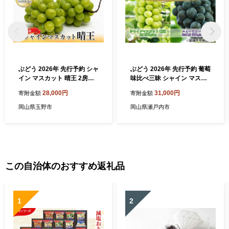
ぶどう 2026年 先行予約 シャ
ぶどう 2026年 先行予約 葡萄
イン マスカット 晴王 2房
味比べ三昧 シャイン マスカ
（合計約1.1kg）化粧箱入り
ット 晴王 1房 580g以上 ニュ
28,000円
31,000円
寄附金額
寄附金額
マスカット ブドウ 葡萄 岡山
ー ピオーネ 2房（1房 580g
県産 国産 フルーツ 果物 ギフ
以上）（露地栽培）詰合せ
岡山県玉野市
岡山県瀬戸内市
ト 果物類 大粒 1.1kg
ブドウ 葡萄 岡山県産 国産 フ
ルーツ 果物 ギフト
この自治体のおすすめ返礼品
1
2