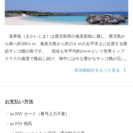
喜界島（きかいじま）は鹿児島県の奄美群島に属し、鹿児島か
ら南へ約380ｋｍ、奄美大島から約25ｋｍの太平洋上に位置する隆
起サンゴ礁の島です。 現在も年平均約2ｍｍという世界トップ
クラスの速度で隆起し続け、海中には今も豊かなサンゴ礁が広が
っています。 サンゴのミネラルを豊富に含んだ土壌での農業や
自治体紹介をもっと見る
サンゴの化石を利用した石垣など、島民の生活はサンゴと共に育
まれてきました。 周囲48.6ｋｍ、面積56.94ｋ㎡の小さな島で、
険しい山や河川はなく中央部には段丘が広がり一番高いところで
も標高は211ｍしかなく、平坦な島といえます。主な産業はサトウ
お支払い方法
キビを中心とした農業で中でも、白ゴマの生産量は国内一のシェ
アを誇ります。
au PAY カード（番号入力不要）
au PAY 残高