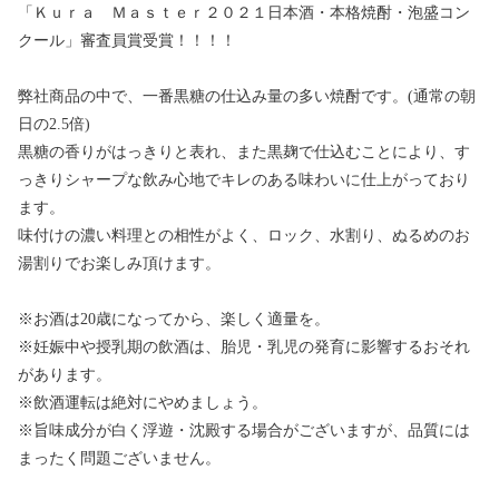
「Ｋｕｒａ Ｍａｓｔｅｒ２０２１日本酒・本格焼酎・泡盛コン
クール」審査員賞受賞！！！！
弊社商品の中で、一番黒糖の仕込み量の多い焼酎です。(通常の朝
日の2.5倍)
黒糖の香りがはっきりと表れ、また黒麹で仕込むことにより、す
っきりシャープな飲み心地でキレのある味わいに仕上がっており
ます。
味付けの濃い料理との相性がよく、ロック、水割り、ぬるめのお
湯割りでお楽しみ頂けます。
※お酒は20歳になってから、楽しく適量を。
※妊娠中や授乳期の飲酒は、胎児・乳児の発育に影響するおそれ
があります。
※飲酒運転は絶対にやめましょう。
※旨味成分が白く浮遊・沈殿する場合がございますが、品質には
まったく問題ございません。