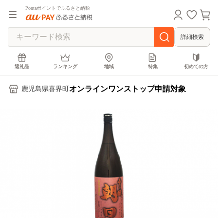
Pontaポイントでふるさと納税
詳細検索
返礼品
ランキング
地域
特集
初めての方
オンラインワンストップ申請対象
鹿児島県喜界町