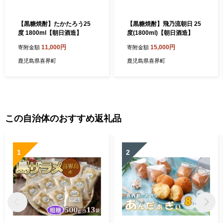
【黒糖焼酎】たかたろう25
【黒糖焼酎】飛乃流朝日 25
度 1800ml【朝日酒造】
度(1800ml)【朝日酒造】
11,000円
15,000円
寄附金額
寄附金額
鹿児島県喜界町
鹿児島県喜界町
この自治体のおすすめ返礼品
1
2