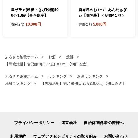
島ザラメ(粗糖・きび砂糖)50
喜界島のおやつ あんだぁぎ
0g×13袋【喜界島産】
ぃ【個包装】＜８個×１箱＞
10,000円
5,000円
寄附金額
寄附金額
ふるさと納税ホーム
お酒
焼酎
【黒糖焼酎】壱乃醸朝日 25度(1800ml)【朝日酒造】
ふるさと納税ホーム
ランキング
お酒ランキング
焼酎ランキング
【黒糖焼酎】壱乃醸朝日 25度(1800ml)【朝日酒造】
プライバシーポリシー
運営会社
自治体関係者の皆様へ
利用規約
ウェブアクセシビリティの取り組み
お問い合わせ