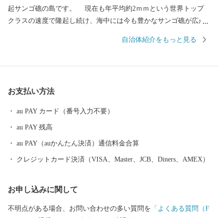
起サンゴ礁の島です。 現在も年平均約2ｍｍという世界トップ
クラスの速度で隆起し続け、海中には今も豊かなサンゴ礁が広が
っています。 サンゴのミネラルを豊富に含んだ土壌での農業や
自治体紹介をもっと見る
サンゴの化石を利用した石垣など、島民の生活はサンゴと共に育
まれてきました。 周囲48.6ｋｍ、面積56.94ｋ㎡の小さな島で、
険しい山や河川はなく中央部には段丘が広がり一番高いところで
も標高は211ｍしかなく、平坦な島といえます。主な産業はサトウ
お支払い方法
キビを中心とした農業で中でも、白ゴマの生産量は国内一のシェ
アを誇ります。
au PAY カード（番号入力不要）
au PAY 残高
au PAY（auかんたん決済）通信料金合算
クレジットカード決済（VISA、Master、JCB、Diners、AMEX）
お申し込みに関して
不明点がある場合、お問い合わせの多い質問を
「よくある質問（F