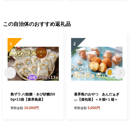
この自治体のおすすめ返礼品
1
2
島ザラメ(粗糖・きび砂糖)50
喜界島のおやつ あんだぁぎ
0g×13袋【喜界島産】
ぃ【個包装】＜８個×１箱＞
10,000円
5,000円
寄附金額
寄附金額