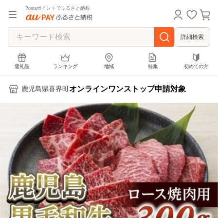
Pontaポイントでふるさと納税
詳細検索
返礼品
ランキング
地域
特集
初めての方
オンラインワンストップ申請対象
鹿児島県喜界町