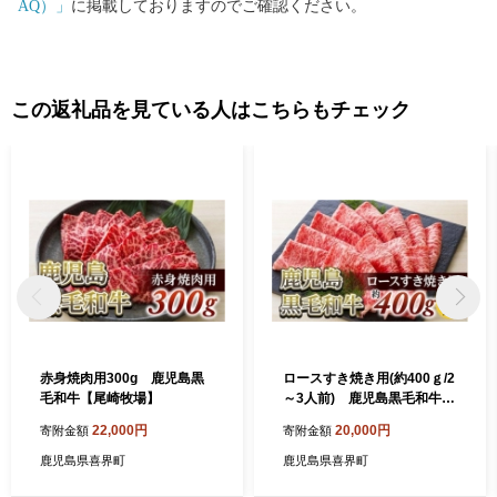
AQ）」
に掲載しておりますのでご確認ください。
この返礼品を見ている人はこちらもチェック
赤身焼肉用300g 鹿児島黒
ロースすき焼き用(約400ｇ/2
毛和牛【尾崎牧場】
～3人前) 鹿児島黒毛和牛
【尾崎牧場】
22,000円
20,000円
寄附金額
寄附金額
鹿児島県喜界町
鹿児島県喜界町