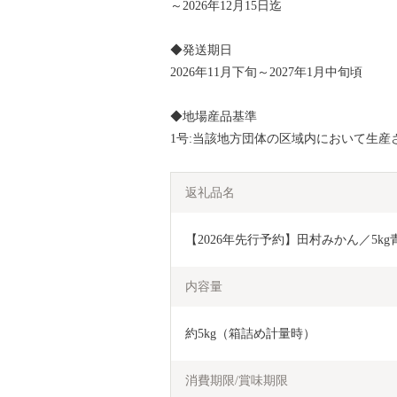
～2026年12月15日迄
◆発送期日
2026年11月下旬～2027年1月中旬頃
◆地場産品基準
1号:当該地方団体の区域内において生産
返礼品名
【2026年先行予約】田村みかん／5kg
内容量
約5kg（箱詰め計量時）
消費期限/賞味期限