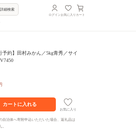
詳細検索
ログイン
お気に入り
カート
方
先行予約】田村みかん／5kg青秀／サイ
7450
円
お気に入り
の自治体へ寄附申込いただいた場合、返礼品は
ん。