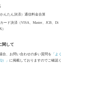
がれている「美味しい日本遺産」ともい
高
歩いていると、今も昔も変わらない醤油
を感じられます。
（auかんたん決済）通信料金合算
ード決済（VISA、Master、JCB、Di
EX）
に関して
場合、お問い合わせの多い質問を
「よく
Q）」
に掲載しておりますのでご確認く