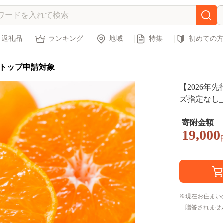
返礼品
ランキング
地域
特集
初めての
トップ申請対象
【2026年
ズ指定なし_V
寄附金額
19,000
現在お住まい
贈答されませ