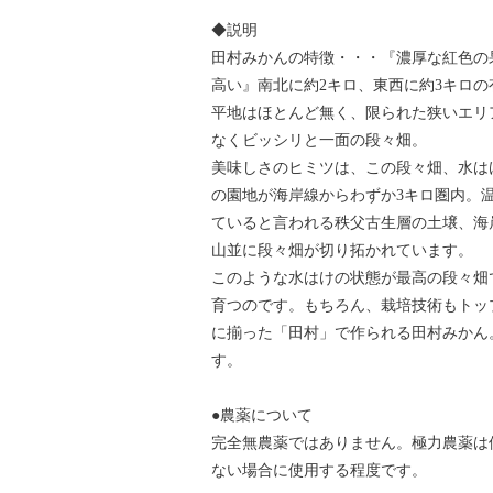
◆説明
田村みかんの特徴・・・『濃厚な紅色の
高い』南北に約2キロ、東西に約3キロの
平地はほとんど無く、限られた狭いエリ
なくビッシリと一面の段々畑。
美味しさのヒミツは、この段々畑、水は
の園地が海岸線からわずか3キロ圏内。
ていると言われる秩父古生層の土壌、海岸
山並に段々畑が切り拓かれています。
このような水はけの状態が最高の段々畑
育つのです。もちろん、栽培技術もトッ
に揃った「田村」で作られる田村みかん
す。
●農薬について
完全無農薬ではありません。極力農薬は
ない場合に使用する程度です。