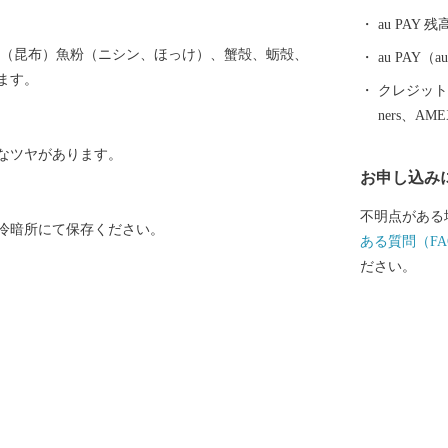
として受け継
au PAY 残
える町なかを
草（昆布）魚粉（ニシン、ほっけ）、蟹殻、蛎殻、
づくりの香り
au PAY
ます。
クレジットカ
ners、AM
なツヤがあります。
お申し込み
不明点がある
冷暗所にて保存ください。
ある質問（FA
ださい。