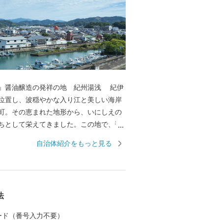
醤油醸造の発祥の地 紀州湯浅 紀伊
位置し、波穏やかな入り江と美しい海岸
町。その恵まれた地形から、いにしえの
ちとして栄えてきました。この地で、醤
のは中世の頃のこと。さまざまな商業や
自治体紹介をもっと見る
わう町なかで、「金山寺味噌」製造の過
職人の創意から、和食の味の決め手であ
が始まりました。醤油の醸造に関わった
る町並みは「重要伝統的建造物群保存地
法
れ、２０１７年には醤油醸造の歴史と伝
として「日本遺産」に認定され,食が伝統
 カード（番号入力不要）