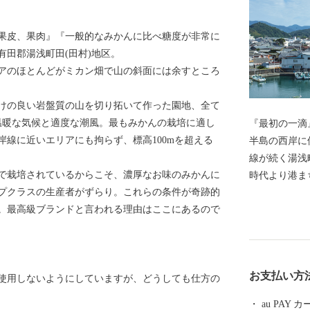
果皮、果肉』『一般的なみかんに比べ糖度が非常に
有田郡湯浅町田(田村)地区。
アのほとんどがミカン畑で山の斜面には余すところ
けの良い岩盤質の山を切り拓いて作った園地、全て
温暖な気候と適度な潮風。最もみかんの栽培に適し
『最初の一滴』
線に近いエリアにも拘らず、標高100mを超える
半島の西岸に
線が続く湯浅
で栽培されているからこそ、濃厚なお味のみかんに
時代より港ま
プクラスの生産者がずらり。これらの条件が奇跡的
油が生まれた
。最高級ブランドと言われる理由はここにあるので
文化がして賑
程に注目した
る醤油づくり
蔵や建物が残
お支払い方
使用しないようにしていますが、どうしても仕方の
区」に選定さ
統が息づく町
au PAY