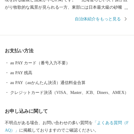
がり牧歌的な風景が見られる一方、東部には日本最大級の砂嘴
（さし）で、ラムサール条約湿地に登録されている「野付半島」
自治体紹介をもっと見る
や、南部には「風蓮湖」があり、野付風蓮道立自然公園を形成す
るなど、様々な景観を有しています。 町内には、１０万頭以上
（町人口の約７倍以上）の牛たちが暮らしており、生乳生産量は
「日本一」です。また、沿岸部では秋鮭・アサリやホッキ・ホタ
お支払い方法
テ・希少価値の高いホッカイシマエビなど様々な海産物が豊富に
水揚げされています。
au PAY カード（番号入力不要）
au PAY 残高
au PAY（auかんたん決済）通信料金合算
クレジットカード決済（VISA、Master、JCB、Diners、AMEX）
お申し込みに関して
不明点がある場合、お問い合わせの多い質問を
「よくある質問（F
AQ）」
に掲載しておりますのでご確認ください。