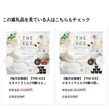
この返礼品を見ている人はこちらもチェック
【毎月定期便】【THE ICE】
【隔月定期便】【THE ICE】
エキストラミルク8個×2ヵ月
エキストラミルク6個×2回定
定期便【be003-1066-100-
期便【be003-1065-200-2】
24,000円
20,000円
寄附金額
寄附金額
2】（J FARM AMUSE 株式
（J FARM AMUSE 株式会
会社）
社）
北海道別海町
北海道別海町