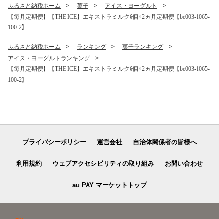
牛肉 道産肉 道産牛肉 肉ギフ
ふるさと納税ホーム
菓子
アイス・ヨーグルト
ト 牛肉ギフト 肉セット 牛肉
【毎月定期便】【THE ICE】エキストラミルク6個×2ヵ月定期便【be003-1065-
セット 肉お取り寄せ 牛肉お
100-2】
取り寄せ 肉送料無料 牛肉送
料無料 焼肉 牛肉 焼肉 和牛
焼肉 焼肉用 ボリューム肉 ）
ふるさと納税ホーム
ランキング
菓子ランキング
アイス・ヨーグルトランキング
【毎月定期便】【THE ICE】エキストラミルク6個×2ヵ月定期便【be003-1065-
100-2】
プライバシーポリシー
運営会社
自治体関係者の皆様へ
利用規約
ウェブアクセシビリティの取り組み
お問い合わせ
au PAY マーケットトップ