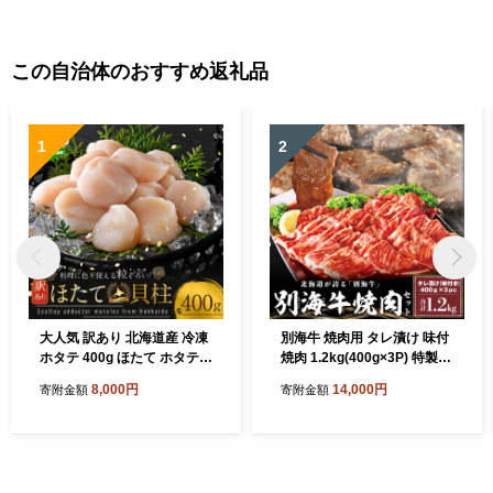
この自治体のおすすめ返礼品
1
2
大人気 訳あり 北海道産 冷凍
別海牛 焼肉用 タレ漬け 味付
ホタテ 400g ほたて ホタテ
焼肉 1.2kg(400g×3P) 特製
帆立 貝柱 海鮮 魚介類 刺身
焼肉用つけだれつき【北海道
8,000円
14,000円
寄附金額
寄附金額
大粒 天然 海鮮 ランキング 大
別海町産】【FF000FA01】
人気 人気 おすすめ 訳あり ）
（株式会社 ファームフー
ズ）（北海道 別海町 肉 にく
牛肉 焼肉 ふるさと納税）（
肉 牛肉 北海道産肉 北海道産