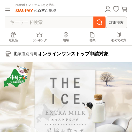
Pontaポイントでふるさと納税
詳細検索
返礼品
ランキング
地域
特集
初めての方
オンラインワンストップ申請対象
北海道別海町