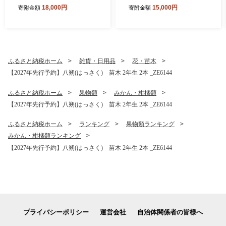
ズ】_V7452
容量 9.2kg ) 2Sサイズ以下
18,000円
15,000円
寄附金額
寄附金額
秀品 優品 混合 有田みかん 和
歌山県産 産地直送 【みかん
の会】_MK1041
ふるさと納税ホーム
雑貨・日用品
花・苗木
【2027年先行予約】八朔(はっさく) 苗木 2年生 2本 _ZE6144
ふるさと納税ホーム
果物類
みかん・柑橘類
【2027年先行予約】八朔(はっさく) 苗木 2年生 2本 _ZE6144
ふるさと納税ホーム
ランキング
果物類ランキング
みかん・柑橘類ランキング
【2027年先行予約】八朔(はっさく) 苗木 2年生 2本 _ZE6144
プライバシーポリシー
運営会社
自治体関係者の皆様へ