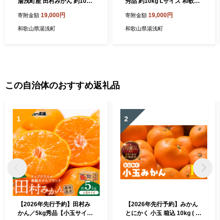
湯浅町産 田村みかん 約10kg
秀品 約10kg Lサイズ 和歌山
【2L】_ZE6487
県有田産_U6226n
19,000円
19,000円
寄附金額
寄附金額
和歌山県湯浅町
和歌山県湯浅町
この自治体のおすすめ返礼品
1
2
【2026年先行予約】田村み
【2026年先行予約】みかん
かん／5kg秀品【小玉サイ
とにかく 小玉 箱込 10kg ( 内