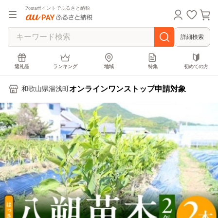
Pontaポイントでふるさと納税
詳細検索
返礼品
ランキング
地域
特集
初めての方
オンラインワンストップ申請対象
和歌山県湯浅町