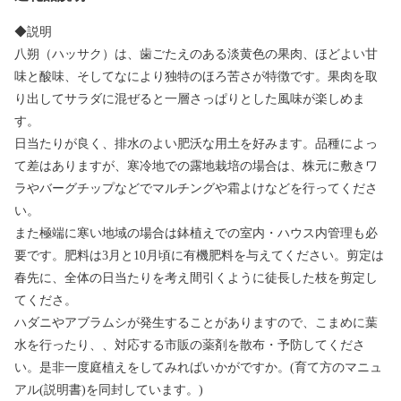
◆説明
八朔（ハッサク）は、歯ごたえのある淡黄色の果肉、ほどよい甘
味と酸味、そしてなにより独特のほろ苦さが特徴です。果肉を取
り出してサラダに混ぜると一層さっぱりとした風味が楽しめま
す。
日当たりが良く、排水のよい肥沃な用土を好みます。品種によっ
て差はありますが、寒冷地での露地栽培の場合は、株元に敷きワ
ラやバーグチップなどでマルチングや霜よけなどを行ってくださ
い。
また極端に寒い地域の場合は鉢植えでの室内・ハウス内管理も必
要です。肥料は3月と10月頃に有機肥料を与えてください。剪定は
春先に、全体の日当たりを考え間引くように徒長した枝を剪定し
てくださ。
ハダニやアブラムシが発生することがありますので、こまめに葉
水を行ったり、、対応する市販の薬剤を散布・予防してくださ
い。是非一度庭植えをしてみればいかがですか。(育て方のマニュ
アル(説明書)を同封しています。)