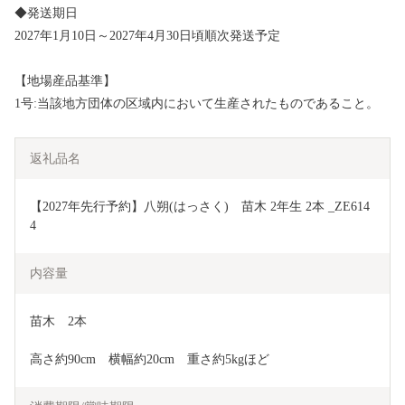
◆発送期日
2027年1月10日～2027年4月30日頃順次発送予定
【地場産品基準】
1号:当該地方団体の区域内において生産されたものであること。
返礼品名
【2027年先行予約】八朔(はっさく)　苗木 2年生 2本 _ZE614
4
内容量
苗木　2本　
高さ約90cm　横幅約20cm　重さ約5kgほど