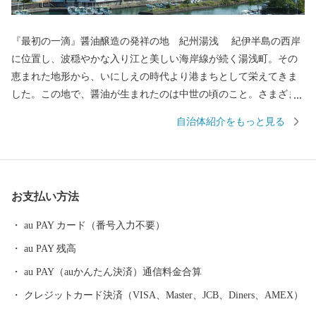
『最初の一滴』醤油醸造の発祥の地 紀州湯浅 紀伊半島の西岸
に位置し、波穏やかな入り江と美しい海岸線が続く湯浅町。その
恵まれた地形から、いにしえの時代より港まちとして栄えてきま
した。この地で、醤油が生まれたのは中世の頃のこと。さまざま
な商業や文化がして賑わう町なかで、「金山寺味噌」製造の過程
自治体紹介をもっと見る
に注目した職人の創意から、和食の味の決め手である醤油づくり
が始まりました。醤油の醸造に関わった蔵や建物が残る町並みは
「重要伝統的建造物群保存地区」に選定され、２０１７年には醤
油醸造の歴史と伝統が息づく町として「日本遺産」に認定され,食
お支払い方法
が伝統として受け継がれている「美味しい日本遺産」ともいえる
町なかを歩いていると、今も昔も変わらない醤油づくりの香りを
au PAY カード（番号入力不要）
感じられます。
au PAY 残高
au PAY（auかんたん決済）通信料金合算
クレジットカード決済（VISA、Master、JCB、Diners、AMEX）