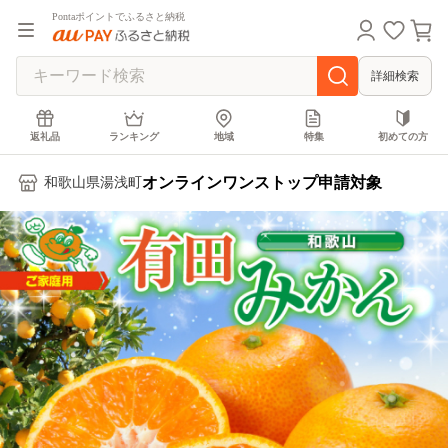
Pontaポイントでふるさと納税
詳細検索
返礼品
ランキング
地域
特集
初めての方
オンラインワンストップ申請対象
和歌山県湯浅町