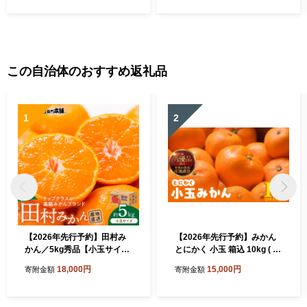
この自治体のおすすめ返礼品
1
2
【2026年先行予約】田村み
【2026年先行予約】みかん
かん／5kg秀品【小玉サイ
とにかく 小玉 箱込 10kg ( 内
ズ】_V7452
容量 9.2kg ) 2Sサイズ以下
18,000円
15,000円
寄附金額
寄附金額
秀品 優品 混合 有田みかん 和
歌山県産 産地直送 【みかん
の会】_MK1041