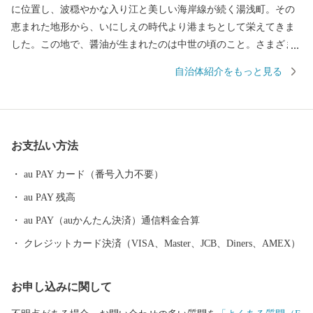
に位置し、波穏やかな入り江と美しい海岸線が続く湯浅町。その
恵まれた地形から、いにしえの時代より港まちとして栄えてきま
した。この地で、醤油が生まれたのは中世の頃のこと。さまざま
な商業や文化がして賑わう町なかで、「金山寺味噌」製造の過程
自治体紹介をもっと見る
に注目した職人の創意から、和食の味の決め手である醤油づくり
が始まりました。醤油の醸造に関わった蔵や建物が残る町並みは
「重要伝統的建造物群保存地区」に選定され、２０１７年には醤
油醸造の歴史と伝統が息づく町として「日本遺産」に認定され,食
お支払い方法
が伝統として受け継がれている「美味しい日本遺産」ともいえる
町なかを歩いていると、今も昔も変わらない醤油づくりの香りを
au PAY カード（番号入力不要）
感じられます。
au PAY 残高
au PAY（auかんたん決済）通信料金合算
クレジットカード決済（VISA、Master、JCB、Diners、AMEX）
お申し込みに関して