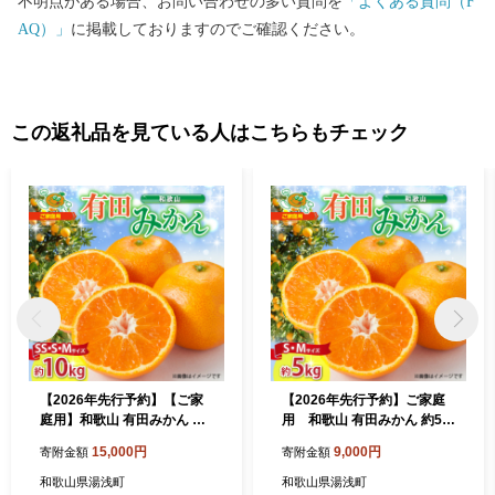
不明点がある場合、お問い合わせの多い質問を
「よくある質問（F
AQ）」
に掲載しておりますのでご確認ください。
この返礼品を見ている人はこちらもチェック
【2026年先行予約】【ご家
【2026年先行予約】ご家庭
庭用】和歌山 有田みかん 約1
用 和歌山 有田みかん 約5k
0kg (SS、S、Mサイズ)【湯
g (S、Mサイズ)【湯浅町】_
15,000円
9,000円
寄附金額
寄附金額
浅町】_ZJ6089
ZJ6078
和歌山県湯浅町
和歌山県湯浅町