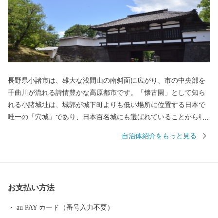
長野県小諸市は、雄大な浅間山の南斜面に広がり、市の中央部を
千曲川が流れる詩情豊かな高原都市です。「懐古園」として知ら
れる小諸城址は、城郭が城下町よりも低い場所に位置する日本で
唯一の「穴城」であり、日本百名城にも選ばれていることから春
の桜、秋の紅葉など季節を通し数多くの観光客が訪れます。 まち
自治体紹介をもっと見る
の中心部には、北国街道の宿場町として栄えたまち並みや多くの
古刹・名刹が点在し、歴史に想いを馳せながらまち歩きを楽しむ
ことができます。 また、浅間山の西側に広がる高峰高原は、四季
を通じたアクティビティが楽しめる自然の宝庫です。 小諸市へ
お支払い方法
は、東京から約150km、車で約2時間半・電車で約1時間半とアク
セス抜群。 四季折々の魅力が満載の小諸市。ふるさと納税を通し
au PAY カード（番号入力不要）
て小諸市の魅力に触れていただければ幸いです。