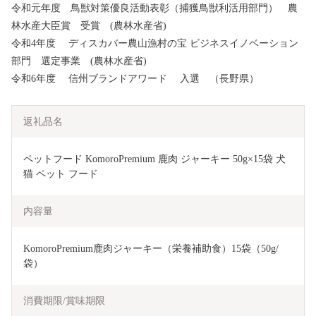
令和元年度 鳥獣対策優良活動表彰（捕獲鳥獣利活用部門） 農
林水産大臣賞 受賞 (農林水産省)
令和4年度 ディスカバー農山漁村の宝 ビジネスイノベーション
部門 選定事業 (農林水産省)
令和6年度 信州ブランドアワード 入選 （長野県）
返礼品名
ペットフード KomoroPremium 鹿肉 ジャーキー 50g×15袋 犬 
猫 ペット フード
内容量
KomoroPremium鹿肉ジャーキー（栄養補助食）15袋（50g/
袋）
消費期限/賞味期限