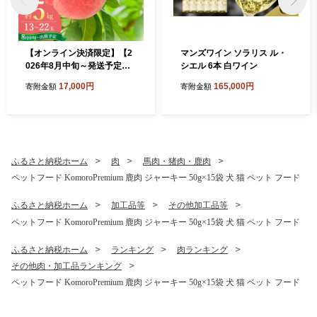
【オンライン決済限定】【2
マンズワイン ソラリス ル・
026年8月中旬～発送予定】
シエル 6本 白ワイン
桃 先行予約 浅間水蜜桃 川中
17,000円
165,000円
寄附金額
寄附金額
島白桃 約5kg 秀品 13～22玉
贈答品 フルーツ 果物 白桃 甘
い 冷蔵
ふるさと納税ホーム
肉
馬肉・猪肉・鹿肉
ペットフード KomoroPremium 鹿肉 ジャーキー 50g×15袋 犬 猫 ペット フード
ふるさと納税ホーム
加工品等
その他加工品等
ペットフード KomoroPremium 鹿肉 ジャーキー 50g×15袋 犬 猫 ペット フード
ふるさと納税ホーム
ランキング
肉ランキング
その他肉・加工品ランキング
ペットフード KomoroPremium 鹿肉 ジャーキー 50g×15袋 犬 猫 ペット フード