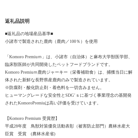
返礼品説明
■返礼品の地場産品基準■
小諸市で製造された鹿肉（鹿肉／100％）を使用
「Komoro Premiuｍ」は、小諸市（自治体）と麻布大学獣医学部、
臨床獣医師が共同開発したペットフードブランドです。
Komoro Premiuｍ鹿肉ジャーキー（栄養補助食）は、捕獲当日に解
体された新鮮な長野県産鹿肉のみで製造されています。
※防腐剤・酸化防止剤・着色料を一切含みません。
ヒューマングレードな安全性とSDG’ｓに基づく事業理念の基開発
されたKomoroPremiuは高い評価を受けています。
【Komoro Premium 受賞歴】
平成28年度 鳥獣対策優良活動表彰（被害防止部門）農林水産大
臣賞 受賞 (農林水産省)