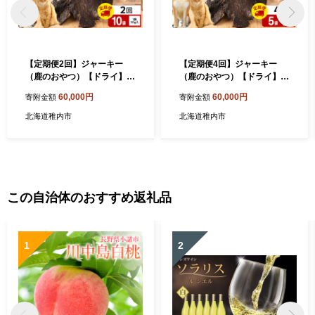
【定期便2回】ジャーキー
【定期便4回】ジャーキー
（鹿のおやつ）【ドライ】
（鹿のおやつ）【ドライ】
10袋 エゾシカ エゾ鹿 鹿肉
5袋 エゾシカ エゾ鹿 鹿肉 ペ
60,000円
60,000円
寄附金額
寄附金額
ペットフード 犬のおやつ 犬
ットフード 犬のおやつ 犬の
のごはん 無添加 狩人の匠
ごはん 無添加 狩人の匠
北海道稚内市
北海道稚内市
この自治体のおすすめ返礼品
1
2