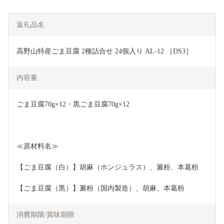
返礼品名
高野山特産ごま豆腐 2種詰合せ 24個入り AL-12 ［DS3］
内容量
ごま豆腐70g×12・黒ごま豆腐70g×12
≪原材料名≫
【ごま豆腐（白）】胡麻（ホンジュラス）、澱粉、本葛粉
【ごま豆腐（黒）】澱粉（国内製造）、胡麻、本葛粉
消費期限/賞味期限