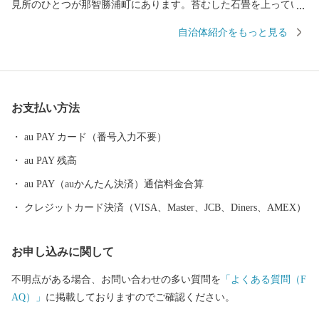
見所のひとつが那智勝浦町にあります。苔むした石畳を上ってい
くと、熊野三山のひとつ「熊野那智大社」、西国三十三所の一番
自治体紹介をもっと見る
札所である「那智山青岸渡寺」、そして日本一の落差133mを誇る
「那智の滝」が忽然と姿を現します。 いにしえの時代、上皇から
庶民まで実にさまざまな人が、遠路はるばるこの地を詣でまし
た。 【生まぐろ】 勝浦漁港は、生まぐろの水揚げ日本一。 生ま
お支払い方法
ぐろとは、捕獲後、冷凍でなく冷蔵（生）で運ばれたまぐろのこ
とです。 もちもちとした生まぐろが、今日もお店に並びます。
au PAY カード（番号入力不要）
【温泉】 JR紀伊勝浦駅を降りると、すぐそこに足湯が。 源泉数は
au PAY 残高
県内一で、温泉宿も日帰り温泉もたくさん。 おだやかな太平洋を
眺めながら、ゆったり、ほっこりしてみませんか？
au PAY（auかんたん決済）通信料金合算
クレジットカード決済（VISA、Master、JCB、Diners、AMEX）
お申し込みに関して
不明点がある場合、お問い合わせの多い質問を
「よくある質問（F
AQ）」
に掲載しておりますのでご確認ください。