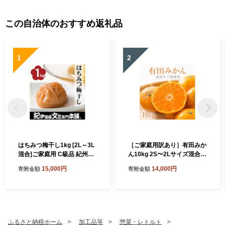
この自治体のおすすめ返礼品
1
2
はちみつ梅干し1kg [2L～3L
［ご家庭用訳あり］有田みか
混合]ご家庭用 C級品 紀州南
ん10kg 2S〜2Lサイズ混合
高梅 和歌山産 紀伊国屋文左
［UT152］
15,000円
14,000円
寄附金額
寄附金額
衛門本舗 ［TC27］
ふるさと納税ホーム
加工品等
惣菜・レトルト