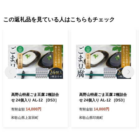
この返礼品を見ている人はこちらもチェック
高野山特産ごま豆腐 2種詰合
高野山特産ごま豆腐 2種詰合
せ 24個入り AL-12 ［DS3］
せ 24個入り AL-12 ［DS3］
14,000円
14,000円
寄附金額
寄附金額
和歌山県上富田町
和歌山県印南町