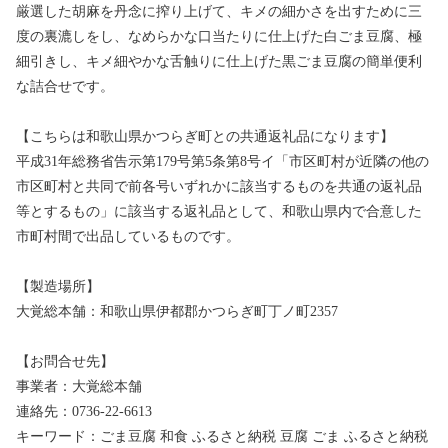
厳選した胡麻を丹念に搾り上げて、キメの細かさを出すために三
度の裏漉しをし、なめらかな口当たりに仕上げた白ごま豆腐、極
細引きし、キメ細やかな舌触りに仕上げた黒ごま豆腐の簡単便利
な詰合せです。
【こちらは和歌山県かつらぎ町との共通返礼品になります】
平成31年総務省告示第179号第5条第8号イ「市区町村が近隣の他の
市区町村と共同で前各号いずれかに該当するものを共通の返礼品
等とするもの」に該当する返礼品として、和歌山県内で合意した
市町村間で出品しているものです。
【製造場所】
大覚総本舗：和歌山県伊都郡かつらぎ町丁ノ町2357
【お問合せ先】
事業者：大覚総本舗
連絡先：0736-22-6613
キーワード：ごま豆腐 和食 ふるさと納税 豆腐 ごま ふるさと納税