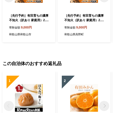
［先行予約］有田育ちの濃厚
［先行予約］有田育ちの濃厚
不知火（訳あり 家庭用）2.5
不知火（訳あり 家庭用）2.5
kg［MS40］
kg［MS40］
9,000円
9,000円
寄附金額
寄附金額
和歌山県和歌山市
和歌山県高野町
この自治体のおすすめ返礼品
1
2