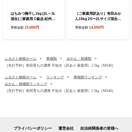
はちみつ梅干し1kg [2L～3L
［ご家庭用訳あり］有田みか
混合]ご家庭用 C級品 紀州南
ん10kg 2S〜2Lサイズ混合
高梅 和歌山産 紀伊国屋文左
［UT152］
15,000円
14,000円
寄附金額
寄附金額
衛門本舗 ［TC27］
ふるさと納税ホーム
果物類
みかん・柑橘類
［先行予約］有田育ちの濃厚 不知火（訳あり 家庭用）2.5kg［MS40］
ふるさと納税ホーム
ランキング
果物類ランキング
みかん・柑橘類ランキング
［先行予約］有田育ちの濃厚 不知火（訳あり 家庭用）2.5kg［MS40］
プライバシーポリシー
運営会社
自治体関係者の皆様へ