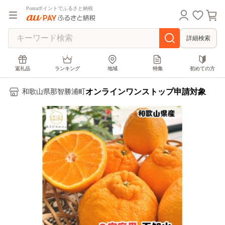
Pontaポイントでふるさと納税
詳細検索
返礼品
ランキング
地域
特集
初めての方
オンラインワンストップ申請対象
和歌山県那智勝浦町