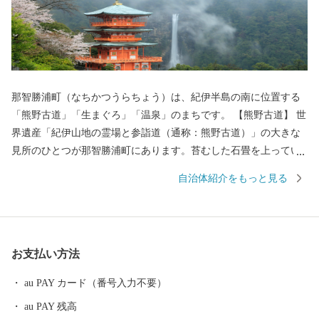
那智勝浦町（なちかつうらちょう）は、紀伊半島の南に位置する
「熊野古道」「生まぐろ」「温泉」のまちです。 【熊野古道】 世
界遺産「紀伊山地の霊場と参詣道（通称：熊野古道）」の大きな
見所のひとつが那智勝浦町にあります。苔むした石畳を上ってい
くと、熊野三山のひとつ「熊野那智大社」、西国三十三所の一番
自治体紹介をもっと見る
札所である「那智山青岸渡寺」、そして日本一の落差133mを誇る
「那智の滝」が忽然と姿を現します。 いにしえの時代、上皇から
庶民まで実にさまざまな人が、遠路はるばるこの地を詣でまし
た。 【生まぐろ】 勝浦漁港は、生まぐろの水揚げ日本一。 生ま
お支払い方法
ぐろとは、捕獲後、冷凍でなく冷蔵（生）で運ばれたまぐろのこ
とです。 もちもちとした生まぐろが、今日もお店に並びます。
au PAY カード（番号入力不要）
【温泉】 JR紀伊勝浦駅を降りると、すぐそこに足湯が。 源泉数は
au PAY 残高
県内一で、温泉宿も日帰り温泉もたくさん。 おだやかな太平洋を