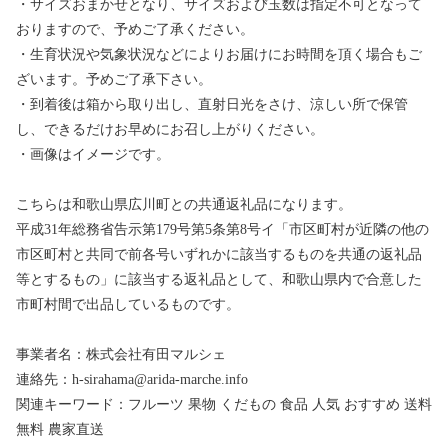
・サイズおまかせとなり、サイズおよび玉数は指定不可となって
おりますので、予めご了承ください。
・生育状況や気象状況などによりお届けにお時間を頂く場合もご
ざいます。予めご了承下さい。
・到着後は箱から取り出し、直射日光をさけ、涼しい所で保管
し、できるだけお早めにお召し上がりください。
・画像はイメージです。
こちらは和歌山県広川町との共通返礼品になります。
平成31年総務省告示第179号第5条第8号イ「市区町村が近隣の他の
市区町村と共同で前各号いずれかに該当するものを共通の返礼品
等とするもの」に該当する返礼品として、和歌山県内で合意した
市町村間で出品しているものです。
事業者名：株式会社有田マルシェ
連絡先：h-sirahama@arida-marche.info
関連キーワード：フルーツ 果物 くだもの 食品 人気 おすすめ 送料
無料 農家直送