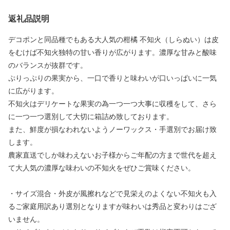
返礼品説明
デコポンと同品種でもある大人気の柑橘 不知火（しらぬい）は皮
をむけば不知火独特の甘い香りが広がります。濃厚な甘みと酸味
のバランスが抜群です。
ぷりっぷりの果実から、一口で香りと味わいが口いっぱいに一気
に広がります。
不知火はデリケートな果実の為一つ一つ大事に収穫をして、さら
に一つ一つ選別して大切に箱詰め致しております。
また、鮮度が損なわれないようノーワックス・手選別でお届け致
します。
農家直送でしか味わえないお子様からご年配の方まで世代を超え
て大人気の濃厚な味わいの不知火をぜひご賞味ください。
・サイズ混合・外皮が風擦れなどで見栄えのよくない不知火も入
るご家庭用訳あり選別となりますが味わいは秀品と変わりはござ
いません。