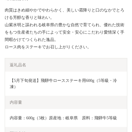
肉質はきめ細やかでやわらかく、美しい霜降りと口のなかでとろ
ける芳醇な香りと味わい。
山紫水明と謳われる岐阜県の豊かな自然で育てられ、優れた技術
をもつ生産者たちの手によって安全・安心にこだわり愛情深く手
間暇かけてつくられた逸品。
ロース肉をステーキでお召し上がりください。
返礼品名
【5月下旬発送】飛騨牛ロースステーキ用600g（5等級・冷
凍）
内容量
内容量：600g（3枚）原産地：岐阜県　原料：飛騨牛5等級