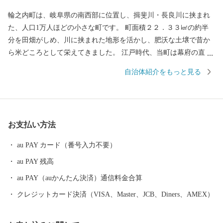
輪之内町は、岐阜県の南西部に位置し、揖斐川・長良川に挟まれ
た、人口1万人ほどの小さな町です。 町面積２２．３３㎢の約半
分を田畑がしめ、川に挟まれた地形を活かし、肥沃な土壌で昔か
ら米どころとして栄えてきました。 江戸時代、当町は幕府の直轄
領とされ、収穫した米を徳川将軍家に献上していたことを記した
自治体紹介をもっと見る
文献が発見されたことから、当町で広く栽培する水稲『はつし
も』の中でも、肥料・農薬等を徹底管理し栽培した米を『徳川将
軍家御膳米』と名付け、ブランド化し生産しています。 また、そ
の米を原料に醸造した『徳川将軍家御膳酒』を製造しています。
お支払い方法
町内を流れる小河川には、絶滅危惧種に指定された『カワバタモ
ロコ』が生息しており、平成２１年度に『カワバタモロコ保護条
au PAY カード（番号入力不要）
例』を制定し、保護員を中心に保全活動に取り組んでいます。 こ
au PAY 残高
のほかにも、輪之内町の北部に位置する輪中堤では、春の６００
本の桜、夏の６，０００株のあじさい、秋の紅葉が、訪れる人々
au PAY（auかんたん決済）通信料金合算
の目を楽しませ、四季折々の美しい彩りを楽しむことができま
クレジットカード決済（VISA、Master、JCB、Diners、AMEX）
す。