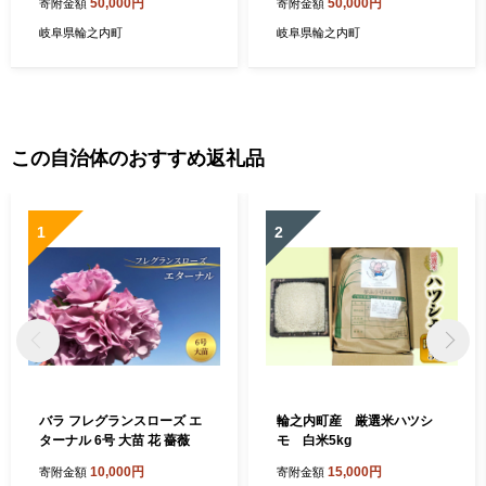
50,000円
50,000円
寄附金額
寄附金額
岐阜県輪之内町
岐阜県輪之内町
この自治体のおすすめ返礼品
1
2
バラ フレグランスローズ エ
輪之内町産 厳選米ハツシ
ターナル 6号 大苗 花 薔薇
モ 白米5kg
10,000円
15,000円
寄附金額
寄附金額