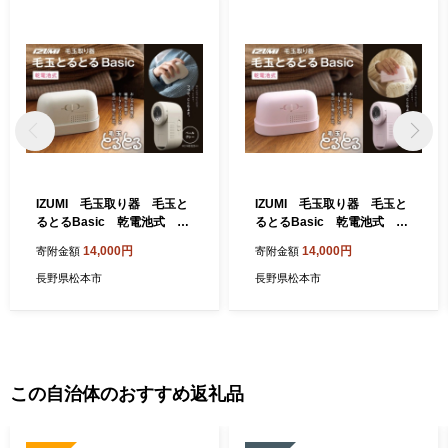
IZUMI 毛玉取り器 毛玉と
IZUMI 毛玉取り器 毛玉と
るとるBasic 乾電池式 K
るとるBasic 乾電池式 K
C-NB325ーH | 電動 電化製品
C-NB325ーP | 電動 電化製品
14,000円
14,000円
寄附金額
寄附金額
家電 毛玉取り器 服 ニット 毛
家電 毛玉取り器 服 ニット 毛
玉 乾電池式 おしゃれ着 長野
玉 乾電池式 おしゃれ着 長野
長野県松本市
長野県松本市
県 松本市 ふるさと納税
県 松本市 ふるさと納税
この自治体のおすすめ返礼品