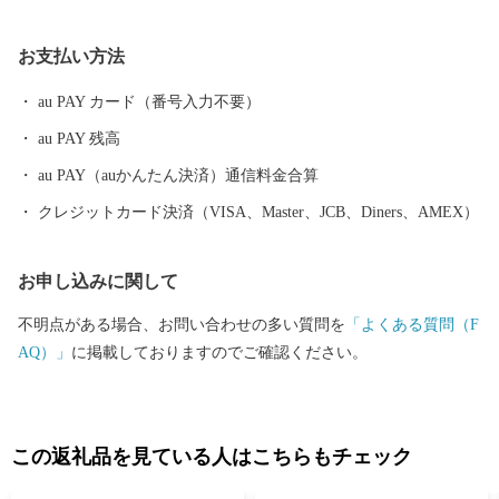
数多く存在します。 また、浜名湖ではクルージングやフィッシン
グはもちろん、ウェイクボードや ウインドサーフィンなどさまざ
お支払い方法
まなウォーター・ビーチ・マリンスポーツを楽しむことができ、
自然と一体化する感動も味わうことができます。
au PAY カード（番号入力不要）
au PAY 残高
au PAY（auかんたん決済）通信料金合算
クレジットカード決済（VISA、Master、JCB、Diners、AMEX）
お申し込みに関して
不明点がある場合、お問い合わせの多い質問を
「よくある質問（F
AQ）」
に掲載しておりますのでご確認ください。
この返礼品を見ている人はこちらもチェック