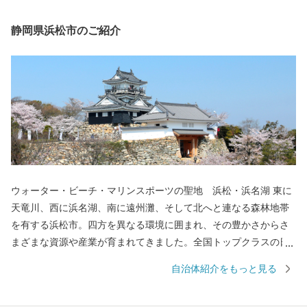
静岡県浜松市のご紹介
ウォーター・ビーチ・マリンスポーツの聖地 浜松・浜名湖 東に
天竜川、西に浜名湖、南に遠州灘、そして北へと連なる森林地帯
を有する浜松市。四方を異なる環境に囲まれ、その豊かさからさ
まざまな資源や産業が育まれてきました。全国トップクラスの日
照時間、温暖な気候、豊富な水源により発展した農業や水産業の
自治体紹介をもっと見る
ほか、楽器やオートバイ、繊維、食品など、ものづくりの街は生
んだ資源や製品には、日本のみならず世界でも認められる逸品が