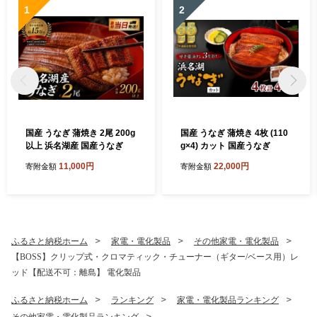
1
2
国産 うなぎ 蒲焼き 2尾 200g
国産 うなぎ 蒲焼き 4枚 (110
以上 浜名湖産 国産うなぎ
g×4) カット 国産うなぎ
11,000円
22,000円
寄附金額
寄附金額
ふるさと納税ホーム
家電・電化製品
その他家電・電化製品
【BOSS】クリップ式・クロマティック・チューナー（ギター/ベース用）レ
ッド【配送不可：離島】 電化製品
ふるさと納税ホーム
ランキング
家電・電化製品ランキング
その他家電・電化製品ランキング