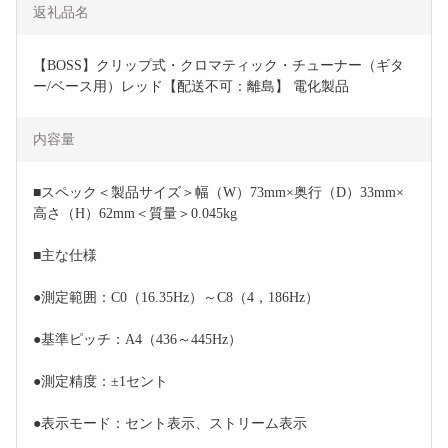
返礼品名
【BOSS】クリップ式・クロマティック・チューナー（ギタ
ー/ベース用）レッド【配送不可：離島】 電化製品 
内容量
■スペック＜製品サイズ＞幅（W）73mm×奥行（D）33mm×
高さ（H）62mm＜質量＞0.045kg
■主な仕様
●測定範囲：C0（16.35Hz）～C8（4，186Hz）
●基準ピッチ：A4（436～445Hz）
●測定精度：±1セント
●表示モード：セント表示、ストリーム表示