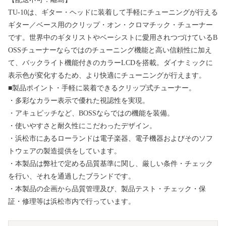
TU-10は、ギター・ヘッドに装着して手軽にチューニングが行える
ギター／ベース用のクリップ・オン・クロマチック・チューナー
です。世界中のギタリストやベーシストに愛用されつづけているB
OSSチューナーならではのチューニング機能と高い信頼性に加え
て、バックライト機能付きのカラーLCDを搭載。ダイナミックに
表示色が変化するため、より快適にチューニングが行えます。
■製品ポイント・手軽に装着できるクリップ式チューナー。
・多彩なカラー表示で優れた視認性を実現。
・アキュピッチなど、BOSSならではの機能を装備。
・使いやすさと耐久性にこだわったデザイン。
・浜松市にあるローランドは電子楽器、電子機器およびそのソフ
トウェアの製造提供をしています。
・本製品は弊社で定める品質基準に関し、厳しい条件・チェック
を行い、それを通過したブランドです。
・本製品の企画から品質管理及び、製品テスト・チェック・保
証・修理等は浜松市内で行っています。