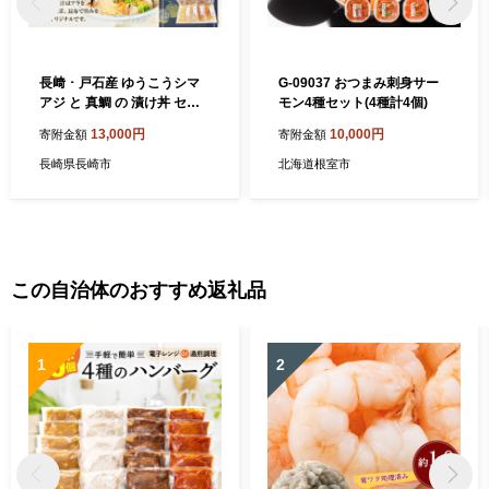
長﨑・戸石産 ゆうこうシマ
G-09037 おつまみ刺身サー
アジ と 真鯛 の 漬け丼 セッ
モン4種セット(4種計4個)
ト ／ 出汁付き タイ まだい
13,000円
10,000円
寄附金額
寄附金額
鯵 あじ 魚 フルーツ魚 魚介
海鮮 詰め合わせ 丼 長崎県 長
長崎県長崎市
北海道根室市
崎市
この自治体のおすすめ返礼品
1
2