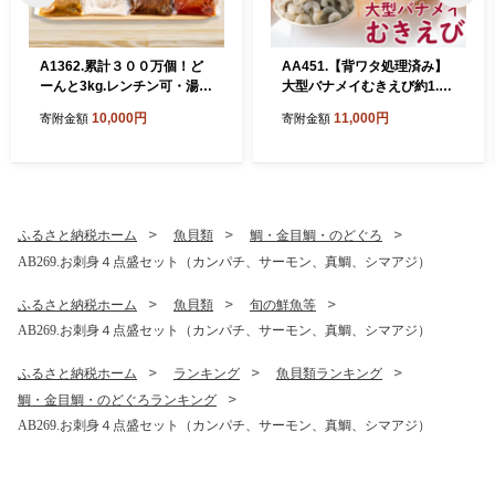
A1362.累計３００万個！ど
AA451.【背ワタ処理済み】
ーんと3kg.レンチン可・湯煎
大型バナメイむきえび約1.8k
可.ベストな４種ハンバーグ
g（1パック）
10,000円
11,000円
寄附金額
寄附金額
セット【150g×20個】【訳あ
り】【北海道・沖縄・離島へ
配送不可】
ふるさと納税ホーム
魚貝類
鯛・金目鯛・のどぐろ
AB269.お刺身４点盛セット（カンパチ、サーモン、真鯛、シマアジ）
ふるさと納税ホーム
魚貝類
旬の鮮魚等
AB269.お刺身４点盛セット（カンパチ、サーモン、真鯛、シマアジ）
ふるさと納税ホーム
ランキング
魚貝類ランキング
鯛・金目鯛・のどぐろランキング
AB269.お刺身４点盛セット（カンパチ、サーモン、真鯛、シマアジ）