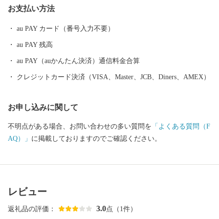
お支払い方法
上げられた絶妙な塩加減の「明太子」や「干物」。 福岡グルメの
代表格「もつ鍋」。 新宮町でしか味わえない自慢の特産品をぜひ
au PAY カード（番号入力不要）
お楽しみください！
au PAY 残高
au PAY（auかんたん決済）通信料金合算
クレジットカード決済（VISA、Master、JCB、Diners、AMEX）
お申し込みに関して
不明点がある場合、お問い合わせの多い質問を
「よくある質問（F
AQ）」
に掲載しておりますのでご確認ください。
レビュー
3.0
返礼品の評価：
点（1件）