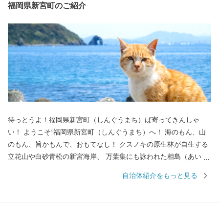
福岡県新宮町のご紹介
待っとうよ！福岡県新宮町（しんぐうまち）ば寄ってきんしゃ
い！ ようこそ!福岡県新宮町（しんぐうまち）へ！ 海のもん、山
のもん、旨かもんで、おもてなし！ クスノキの原生林が自生する
立花山や白砂青松の新宮海岸、 万葉集にも詠われた相島（あいの
しま）など自然にも恵まれています。 最強の戦国武将「立花宗
自治体紹介をもっと見る
茂」が多くのメディアにも取り上げられています。 優れた自然と
作り手の愛情と技が育む新宮町の“美味しい”を揃えました。 じゅ
わ～と甘い高級ブランドいちご「あまおう」に、 皇室献上の歴史
を持つ「立花みかん」。 海岸沿いにズラリと並ぶ水産加工所で仕