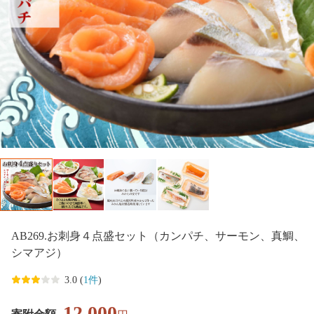
AB269.お刺身４点盛セット（カンパチ、サーモン、真鯛、
シマアジ）
3.0 (
1件
)
12,000