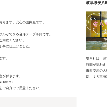
岐阜県安八
おります。安心の国内産です。
ブルができる台形テーブル脚です。
ご用意ください。
丁寧に仕上げました。
ます。
安八町は、眼
時間が味わえ
東西交通の大
色が付きます。
線、ＪＲ東海
18mm）
要道が通る交
をご自身でご用意ください。
企業が事業所
でもあります
八スマートイ
身近になり、