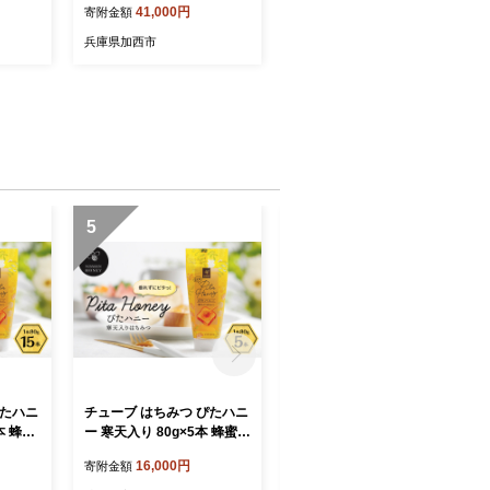
41,000円
寄附金額
丈 フレ
机 椅子 いす 木製 折りたた
造 日
みデスク&チェアセット 折
兵庫県加西市
りたたみデスク 折りたたみ
椅子 インテリア 家具 テレ
ワークチェア リモートワー
ク 市場
5
6
ぴたハニ
チューブ はちみつ ぴたハニ
安八スペシャル 焼肉 厳選 8
本 蜂蜜
ー 寒天入り 80g×5本 蜂蜜
種盛り（トモサンカク、カ
れにくい
ハチミツ ハニー 垂れにくい
イノミ、ササニク、三角バ
16,000円
56,000円
寄附金額
寄附金額
 エコ
チューブタイプ 手軽 エコ
ラ、ミスジ、ハネシタ、ヒ