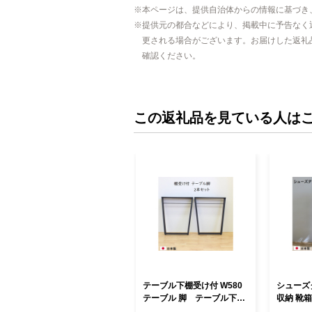
本ページは、提供自治体からの情報に基づき
提供元の都合などにより、掲載中に予告なく
更される場合がございます。お届けした返礼
確認ください。
この返礼品を見ている人は
テーブル下棚受け付 W580
シューズ
テーブル 脚 テーブル下収
収納 靴箱
納 インテリア テーブル脚
ー 7段 