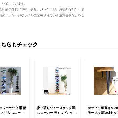
、作成しています。
返礼品の仕様（規格、容量、パッケージ、原材料など）が変
品のパッケージやラベルに記載されている注意書きなどをご
こちらもチェック
タワーラック 黒 靴
突っ張りシューズラック黒
テーブル脚 高さ68cm V字
 スリム スニーカ
スニーカー ディスプレイ 収
テーブル脚4本1セッ
インテリア 組み立て
納家具 インテリア 靴収納
インテリア リモート