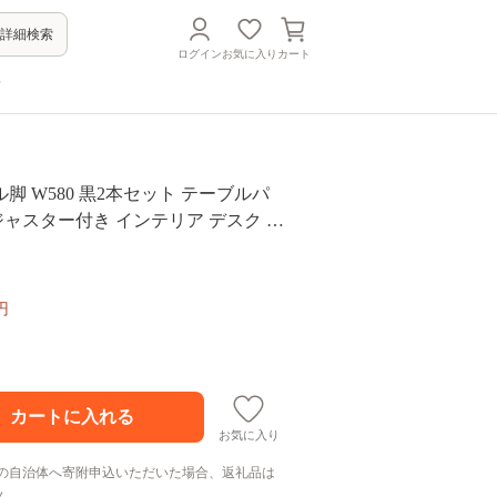
詳細検索
ログイン
お気に入り
カート
方
脚 W580 黒2本セット テーブルパ
 アジャスター付き インテリア デスク 机
要
円
お気に入り
の自治体へ寄附申込いただいた場合、返礼品は