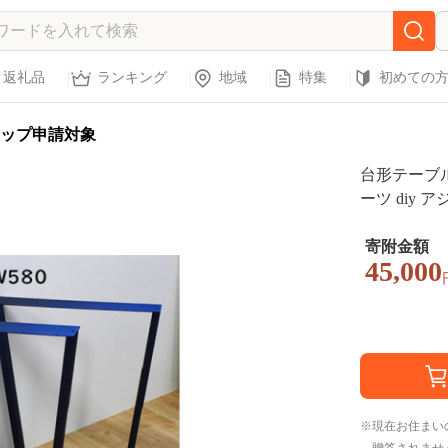
返礼品
ランキング
地域
特集
初めての
ップ申請対象
台形テーブル
ーツ diy
組み立て必
寄附金額
45,000
現在お住まい