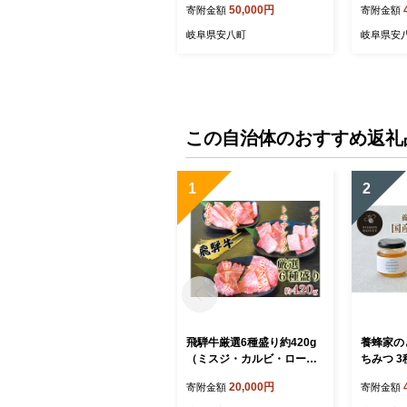
50,000円
寄附金額
寄附金額
リモートワーク リビング学
必要 シ
習 DIY 頑丈 フレーム ブラッ
岐阜県安八町
岐阜県安
ク 国内製造 日本製
この自治体のおすすめ返礼
1
2
飛騨牛厳選6種盛り約420g
養蜂家の
（ミスジ・カルビ・ロー
ちみつ 3
ス・ザブトン・カイノミ・
×2本 計
20,000円
寄附金額
寄附金額
トモサンカク）各約70g お
りんご 