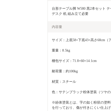
台形テーブル脚 W580 黒2本セット テ
デスク 机 組み立て必要 
内容量
サイズ：上底58×下底43×高さ68cm
重量：8.5kg
梱包サイズ：71.8×60×14.1cm
耐荷重：約100kg
材質：スチール
色：サテンブラック粉体塗装（ツヤの
※紛体塗装とは、字の如く粉状の塗料
を行っており、傷が付きにくい仕上げ