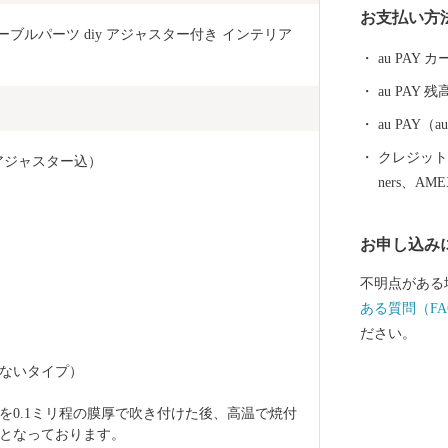
お支払い方
びています。
ーブルパーツ diy アジャスター付き インテリア 
ら湧き出る安
au PAY
戦勝祈願をし
au PAY 残
に人気のある
以上の梅が咲
au PAY
り桜が咲き誇る
クレジットカ
（アジャスター込）
の文字は”A”
ners、AM
に包まれた安
ださい。
お申し込み
不明点がある
ある質問（FA
ださい。
ないタイプ）
を0.1ミリ程の膜厚で吹き付けた後、高温で焼付
となっております。