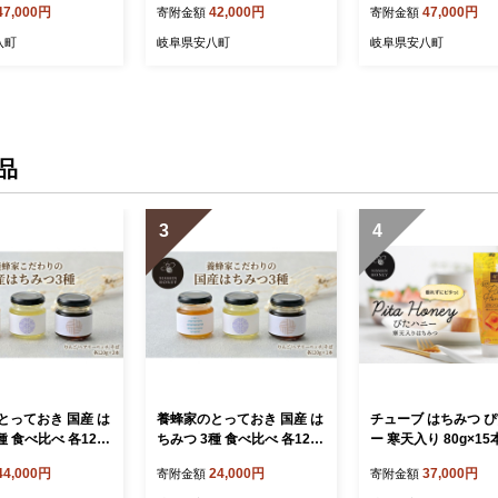
47,000円
42,000円
47,000円
寄附金額
寄附金額
ューズ収納
組み立て必要 工具不要
リビング学習 DIY 頑
ーム ブラック 国内製
八町
岐阜県安八町
岐阜県安八町
本製
品
3
4
とっておき 国産 は
養蜂家のとっておき 国産 は
チューブ はちみつ 
種 食べ比べ 各120g
ちみつ 3種 食べ比べ 各120g
ー 寒天入り 80g×15
6本 蜂蜜 ハチミツ
×1本 計3本 蜂蜜 ハチミツ
ハチミツ ハニー 垂
44,000円
24,000円
37,000円
寄附金額
寄附金額
ヘアリーベッチ そば
りんご ヘアリーベッチ そば
チューブタイプ 手軽