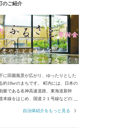
町のご紹介
下に田園風景が広がり、ゆったりとした
る約18㎢のまちです。 町内には、日本の
動脈である名神高速道路、東海道新幹
道本線をはじめ、国道２１号線などの主
通の要所となっており、古くから多くの
自治体紹介をもっと見る
を構える田園風景と工業が融合したまち
。 平成30には名神高速道路に直結する安
ンターチェンジが開通し、都市圏がより
企業立地の候補地として更なる注目を浴