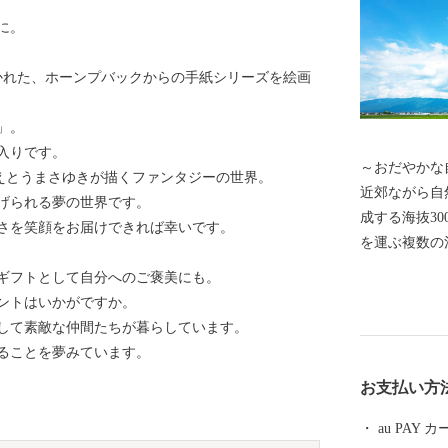
に。
描かれた、ホーンプバックからの手紙シリーズを絵画
」。
入りです。
～おだやかな自然と
は作者えとうまさゆきが描くファンタジーの世界。
近郊ながら自
げられる夢の世界です。
成する海抜30
さを笑顔をお届けできれば幸いです。
を運ぶ複数の
め池、里山の
ギフトとして自分へのご褒美にも。
で市内を移動
ントはいかがですか。
でき、週末は
して素敵な仲間たちが暮らしています。
集います。ま
ることを夢みています。
穏やかな気候
お支払い方
きます。
au PAY