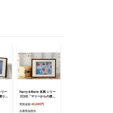
 シリー
Harry＆Marie 名画 シリー
の便り」
ズ(10)「マリーからの便
ー 絵画
り」ハリーマリー ジクレー
40,000円
寄附金額
額装入り
絵画 インテリア アート 額
レー 作
装入り ファンタジー ジーク
兵庫県加西市