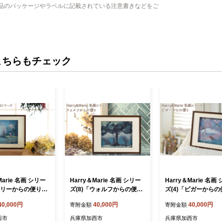
品のパッケージやラベルに記載されている注意書きなどをご
こちらもチェック
Marie 名画 シリー
Harry＆Marie 名画 シリー
Harry＆Marie 名画
「ハリーからの便り」
ズ(8)「ウォルフからの便
ズ(4)「ピガーから
リー ジクレー 絵画
り」ハリーマリー ジクレー
ハリーマリー ジクレ
40,000円
40,000円
40,000円
寄附金額
寄附金額
ア アート 額装入り
絵画 インテリア アート 額
インテリア アート 
ジー ジークレー 作
装入り ファンタジー ジーク
ファンタジー ジーク
西市
兵庫県加西市
兵庫県加西市