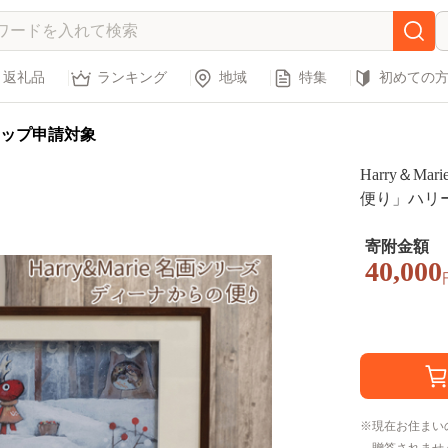
返礼品
ランキング
地域
特集
初めての
ップ申請対象
Harry＆M
便り」ハリー
アート 額装
寄附金額
40,000
現在お住まい