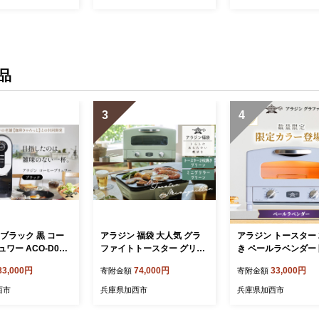
レー 作品
品
品
3
4
ブラック 黒 コー
アラジン 福袋 大人気 グラ
アラジン トースター 
ワー ACO-D01A
ファイトトースター グリー
き ペールラベンダー
din コーヒーメーカー
ン 緑 グラファイトミニグリ
ラー 数量限定 グラ
83,000円
74,000円
33,000円
寄附金額
寄附金額
ーヒー ドリップコー
ラー AET-GS13C CAG-MG
おしゃれ インテリア
理家電 キッチン家電
7AG セット グラファイトト
ン 家電 調理 朝食 パ
西市
兵庫県加西市
兵庫県加西市
化製品 日用品
ースター2枚焼き グラファ
家電 キッチン家電 時
イト トースター グリル お
手入れ簡単 AET-GS13