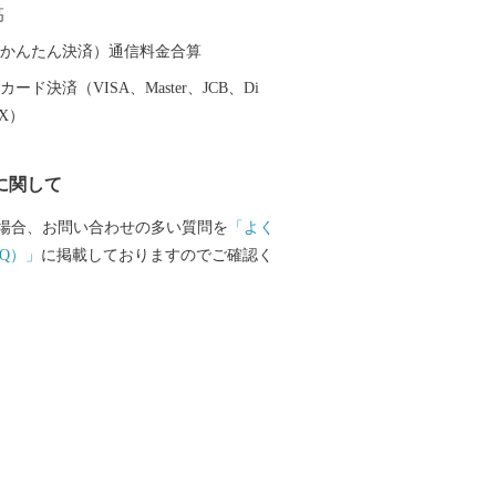
高
（auかんたん決済）通信料金合算
ード決済（VISA、Master、JCB、Di
EX）
に関して
場合、お問い合わせの多い質問を
「よく
Q）」
に掲載しておりますのでご確認く