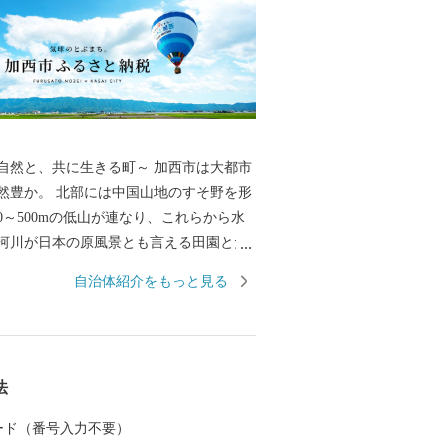
、共に生きる町～ 加西市は大都市
然豊か。 北部には中国山地のすそ野を形
0～500mの低山が連なり、これらから水
河川が日本の原風景とも言える田園とた
景観を作り上げています。 北条鉄道や車
自治体紹介をもっと見る
するとその豊かな風景を目にすることが
近隣からも山登りやBBQを楽しむ人々が
た「気球がとぶまち」としても知られ、
の中で爽快なフライトを楽しむこともで
法
 カード（番号入力不要）