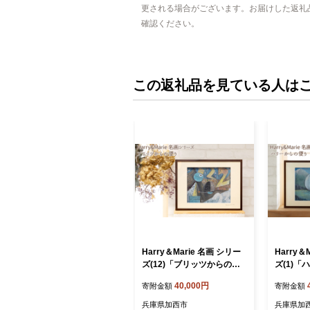
更される場合がございます。お届けした返礼
確認ください。
この返礼品を見ている人は
Harry＆Marie 名画 シリー
Harry＆
ズ(12)「ブリッツからの便
ズ(1)
り」ハリーマリー ジクレー
ハリーマ
40,000円
寄附金額
寄附金額
絵画 インテリア アート 額
インテリ
装入り ファンタジー ジーク
ファンタ
兵庫県加西市
兵庫県加