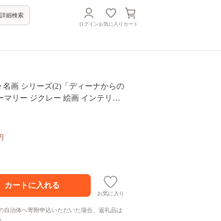
詳細検索
ログイン
お気に入り
カート
方
arie 名画 シリーズ(2)「ディーナからの
マリー ジクレー 絵画 インテリア
入り ファンタジー ジークレー 作品
円
お気に入り
の自治体へ寄附申込いただいた場合、返礼品は