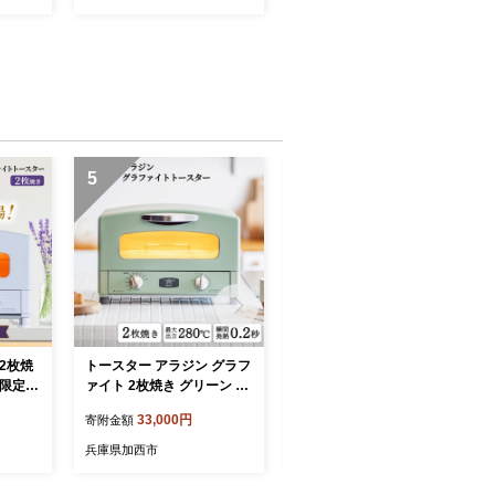
レー 作品
5
6
2枚焼
トースター アラジン グラフ
アラジン 電気ストーブ ホワ
 限定カ
ァイト 2枚焼き グリーン A
イト CAH-G42GD 遠赤グラ
ファイト
ET-GS13CG 緑 速熱 おしゃ
ファイト レトロ トリカゴ
33,000円
29,000円
寄附金額
寄附金額
 キッチ
れ インテリア キッチン 家
インテリア 家電 暖房 速暖
ン 調理
電 兵庫 加西市 朝食 食パン
リビング 寝室 おしゃれ 兵
兵庫県加西市
兵庫県加西市
短 お
グラファイトヒーター 速暖
庫 加西市 Aladdin ストーブ
D(V)
パン焼き タイマー付き 温め
電気ヒーター ヒーター レト