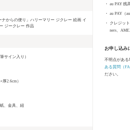
au PAY 残
au PAY
)「ディーナからの便り」ハリーマリー ジクレー 絵画 イ
クレジットカ
ー ジークレー 作品
ners、AM
お申し込み
直筆サイン入り）
不明点がある
ある質問（FA
ださい。
厚2.6cm）
紙、金具、紐