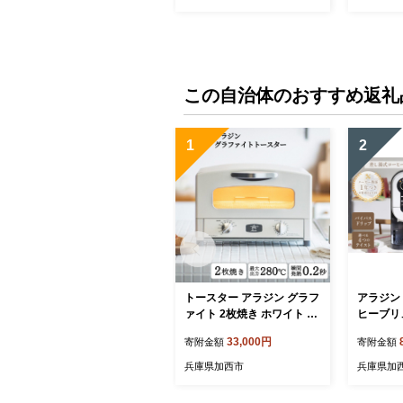
レー 作品
品
この自治体のおすすめ返礼
1
2
トースター アラジン グラフ
アラジン 
ァイト 2枚焼き ホワイト A
ヒーブリュ
ET-GS13CW 白 速熱 おしゃ
F Alad
33,000円
寄附金額
寄附金額
れ インテリア キッチン 家
珈琲 コ
電 兵庫 加西市 お掃除 お手
ヒー 調
兵庫県加西市
兵庫県加
入れ楽々 朝食 食パン グラ
家電 電
ファイトヒーター 速暖 パン