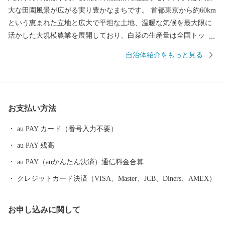
大な田園風景が広がる実り豊かなまちです。 首都東京から約60km
という恵まれた立地と広大で平坦な土地、温暖な気候を最大限に
活かした大規模農業を展開しており、白菜の生産量は全国トッ
プ、メロンや梨も全国有数の生産量を誇っています。初秋になる
自治体紹介をもっと見る
と、筑波山の麓まで続くかのように青々と広がる白菜畑は、まさ
に八千代町ならではの風景と言えます。 町では、白菜を使った町
おこしプロジェクトの一環として、町内の飲食店において、オリ
ジナリティ溢れる「白菜キムチ鍋」を提供したり、町内の精肉店
お支払い方法
では、白菜をたっぷり使用することで、さっぱりとしながらも肉
の旨みが存分に感じられる「白菜メンチカツ」を販売するなど、
au PAY カード（番号入力不要）
まさに町ぐるみで町グルメの普及に向けた取り組みを行っていま
au PAY 残高
す。 また、メロンは県内第２位の産地となっており、春には昔懐
かしいプリンスメロンをはじめ、キンショーメロン、ホームラン
au PAY（auかんたん決済）通信料金合算
メロン、タカミメロンなどが、秋には「１本１果」の栽培方法で
クレジットカード決済（VISA、Master、JCB、Diners、AMEX）
育てられる高級メロン、アールスメロンが栽培されています。 さ
らに、鬼怒川が育んだ地味豊かな土地で育った梨は「肥土（あく
お申し込みに関して
と）梨」と呼ばれ、そのみずみずしさと甘さで、市場からも高い
評価を得ているブランド梨です。７月の幸水から始まり、豊水、