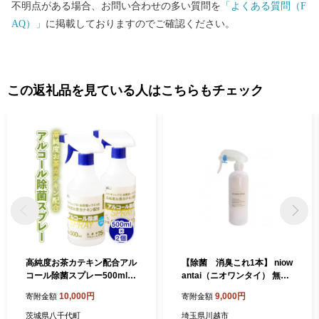
不明点がある場合、お問い合わせの多い質問を
「よくある質問（F
あきづき、かおり、新星、新高など多くの品種が栽培されてお
AQ）」
に掲載しておりますのでご確認ください。
り、11月頃まで楽しむことができます。 この他にも、豊かな土壌
で育った美味しいお米をはじめ、日本三大銘茶の一つに数えられ
る「猿島茶」や、町内で生産されたブドウで造られたワイン、丹
精込めて育てられた美しいシクラメンなど、数多くの特産品があ
この返礼品を見ている人はこちらもチェック
ります。 このように、農業のイメージが強い八千代町ですが、町
内には農家さん以外にもアロマキャンドルやプリザーブドフラワ
ー、革製品や鉄道模型など、こだわりを持った事業者の方も数多
くいらっしゃいます。 現在、町では「見つけてください やちよ
の宝物」をキャッチコピーに、日々新たな事業者や返礼品の発掘
に力を入れておりますので、ぜひふるさと納税を通じて、八千代
町の魅力を存分に感じていただければ幸いです。
高純度お茶カテキン配合アル
【除菌 消臭これ1本】 niow
コール除菌スプレー500ml×2
antai（ニオワンタイ） 無香
個 [AF057ya]
料ノンアルコール 消臭剤
10,000円
9,000円
寄附金額
寄附金額
部屋用 消臭スプレー300ml
茨城県八千代町
埼玉県川越市