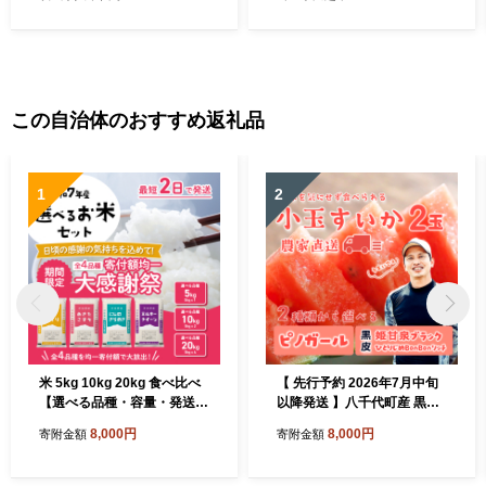
この自治体のおすすめ返礼品
1
2
米 5kg 10kg 20kg 食べ比べ
【 先行予約 2026年7月中旬
【選べる品種・容量・発送
以降発送 】八千代町産 黒皮
月】 お米 精米 白米 令和7年
小玉スイカ 姫甘泉ブラック
8,000円
8,000円
寄附金額
寄附金額
産米 ブランド米 おこめ コメ
ひとりじめBonBonリッチ 1
ライス お米5kg お米10kg コ
箱（2玉入） 黒皮 すいか 西
シヒカリ ごはん ご飯 米5kg
瓜 [SF004ya]