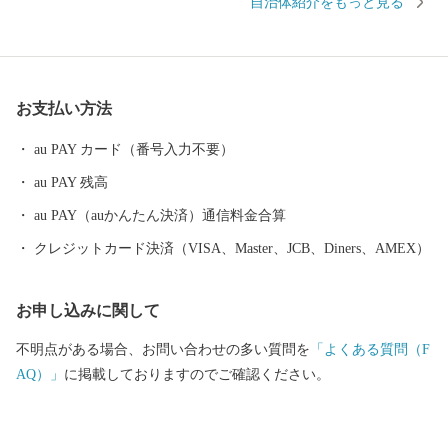
自治体紹介をもっと見る
き、週末は近隣からも山登りやBBQを楽しむ人々が集います。ま
た「気球がとぶまち」としても知られ、穏やかな気候の中で爽快
なフライトを楽しむこともできます。
お支払い方法
au PAY カード（番号入力不要）
au PAY 残高
au PAY（auかんたん決済）通信料金合算
クレジットカード決済（VISA、Master、JCB、Diners、AMEX）
お申し込みに関して
不明点がある場合、お問い合わせの多い質問を
「よくある質問（F
AQ）」
に掲載しておりますのでご確認ください。