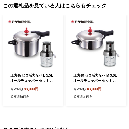
この返礼品を見ている人はこちらもチェック
圧力鍋 ゼロ活力なべ L 5.5L
圧力鍋 ゼロ活力なべ M 3.0L
オールチョッパー セット フ
オールチョッパー セット フ
ードプロセッサー IH対応 ガ
ードプロセッサー IH対応 ガ
83,000円
83,000円
寄附金額
寄附金額
ス対応 ステンレス ゼロ活力
ス対応 ステンレス ゼロ活力
鍋 掃除ブラシ レシピ付き み
鍋 掃除ブラシ レシピ付き み
兵庫県加西市
兵庫県加西市
じん切り チョッパー コンパ
じん切り チョッパー コンパ
クト 調理器具 キッチン 家電
クト 調理器具 キッチン 家電
アサヒ軽金属 日本製 日用品
アサヒ軽金属 日本製 日用品