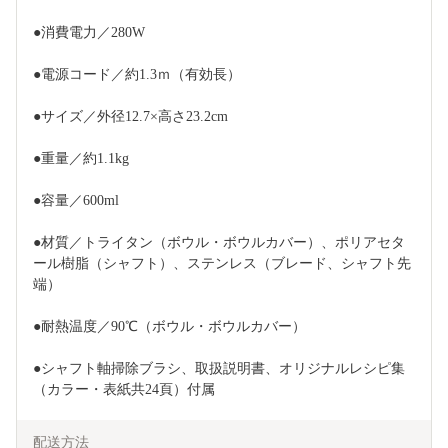
●消費電力／280W
●電源コード／約1.3ｍ（有効長）
●サイズ／外径12.7×高さ23.2cm
●重量／約1.1kg
●容量／600ml
●材質／トライタン（ボウル・ボウルカバー）、ポリアセタ
ール樹脂（シャフト）、ステンレス（ブレード、シャフト先
端）
●耐熱温度／90℃（ボウル・ボウルカバー）
●シャフト軸掃除ブラシ、取扱説明書、オリジナルレシピ集
（カラー・表紙共24頁）付属
配送方法