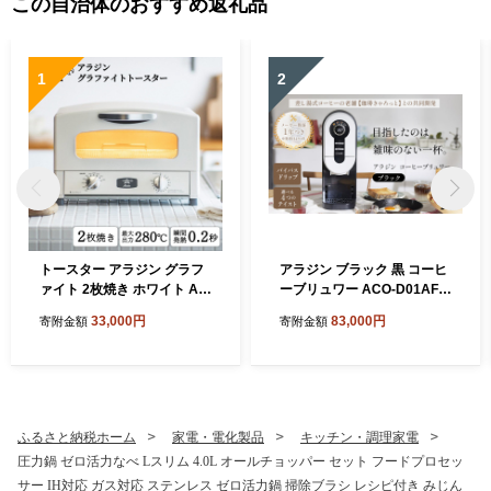
この自治体のおすすめ返礼品
1
2
トースター アラジン グラフ
アラジン ブラック 黒 コーヒ
ァイト 2枚焼き ホワイト AE
ーブリュワー ACO-D01AF A
T-GS13CW 白 速熱 おしゃれ
laddin コーヒーメーカー 珈
33,000円
83,000円
寄附金額
寄附金額
インテリア キッチン 家電 兵
琲 コーヒー ドリップコーヒ
庫 加西市 お掃除 お手入れ
ー 調理家電 キッチン家電 家
楽々 朝食 食パン グラファイ
電 電化製品 日用品
トヒーター 速暖 パン焼き タ
イマー付き 温め
ふるさと納税ホーム
家電・電化製品
キッチン・調理家電
圧力鍋 ゼロ活力なべ Lスリム 4.0L オールチョッパー セット フードプロセッ
サー IH対応 ガス対応 ステンレス ゼロ活力鍋 掃除ブラシ レシピ付き みじん