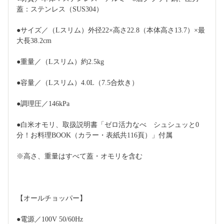
蓋：ステンレス（SUS304）
●サイズ／（Lスリム）外径22×高さ22.8（本体高さ13.7）×最
大長38.2cm
●重量／（Lスリム）約2.5kg
●容量／（Lスリム）4.0L（7.5合炊き）
●調理圧／146kPa
●白米オモリ、取扱説明書「ゼロ活力なべ　シュシュッと0
分！お料理BOOK（カラー・表紙共116頁）」付属
※高さ、重量はすべて蓋・オモリを含む
【オールチョッパー】
●電源／100V 50/60Hz