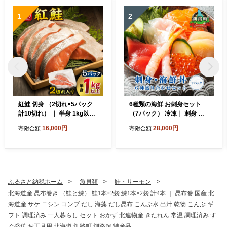
1
2
紅鮭 切身 （2切れ×5パック
6種類の海鮮 お刺身セット
計10切れ） ｜ 半身 1kg以上
（7パック） 冷凍｜ 刺身 さ
魚のプロの極切り 個包装 小
しみ 刺し身 刺身セット 刺身
16,000円
28,000円
寄附金額
寄附金額
分け ロシア産 切り身 厚切り
刺身丼 海鮮丼セット 海鮮丼
サケ シャケ しゃけ 冷凍 スピ
の具 盛り合わせセット 小分
ード発送 すぐ届く 魚介類 海
け サーモン マグロ イクラ ホ
鮮 おかず ヒロセ すぐ発送 魚
タテ 甘エビ 海鮮丼 魚介人気
介人気 北海道 釧路町 釧路超
スピード発送 すぐ届く セッ
特産品
ト おかず 魚介類 海鮮 絶品
ふるさと納税ホーム
魚貝類
鮭・サーモン
人気 ヒロセ すぐ発送 北海道
北海道産 昆布巻き （鮭と鰊） 鮭1本×2袋 鰊1本×2袋 計4本 ｜ 昆布巻 国産 北
釧路町 釧路超 特産品
海道産 サケ ニシン コンブ だし 海藻 だし昆布 こんぶ水 出汁 乾物 こんぶ ギ
フト 調理済み 一人暮らし セット おかず 北連物産 きたれん 常温 調理済み す
ぐ発送 お正月用 北海道 釧路町 釧路超 特産品