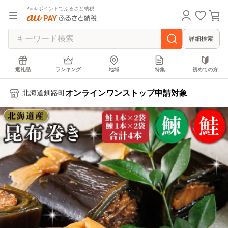
Pontaポイントでふるさと納税
詳細検索
返礼品
ランキング
地域
特集
初めての方
オンラインワンストップ申請対象
北海道釧路町