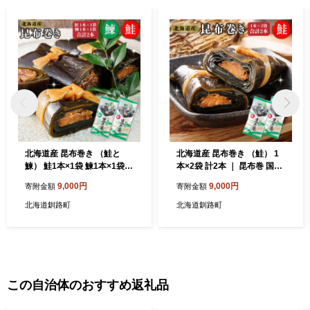
北海道産 昆布巻き （鮭と
北海道産 昆布巻き （鮭） 1
鰊） 鮭1本×1袋 鰊1本×1袋
本×2袋 計2本 ｜ 昆布巻 国産
計2本 ｜ 昆布巻 国産 北海道
北海道産 サケ コンブ だし 海
9,000円
9,000円
寄附金額
寄附金額
産 サケ ニシン コンブ だし
藻 だし昆布 こんぶ水 出汁 乾
海藻 だし昆布 こんぶ水 出汁
物 こんぶ ギフト 調理済み 一
北海道釧路町
北海道釧路町
乾物 こんぶ ギフト 調理済み
人暮らし セット おかず 北連
一人暮らし セット おかず 北
物産 きたれん 常温 調理済み
連物産 きたれん 常温 調理済
すぐ発送 お正月用 1万円以下
み すぐ発送 お正月用 北海道
10000円未満 北海道 釧路町
釧路町 釧路超 特産品
釧路超 特産品
この自治体のおすすめ返礼品