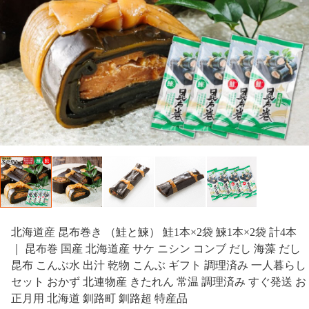
北海道産 昆布巻き （鮭と鰊） 鮭1本×2袋 鰊1本×2袋 計4本
｜ 昆布巻 国産 北海道産 サケ ニシン コンブ だし 海藻 だし
昆布 こんぶ水 出汁 乾物 こんぶ ギフト 調理済み 一人暮らし
セット おかず 北連物産 きたれん 常温 調理済み すぐ発送 お
正月用 北海道 釧路町 釧路超 特産品