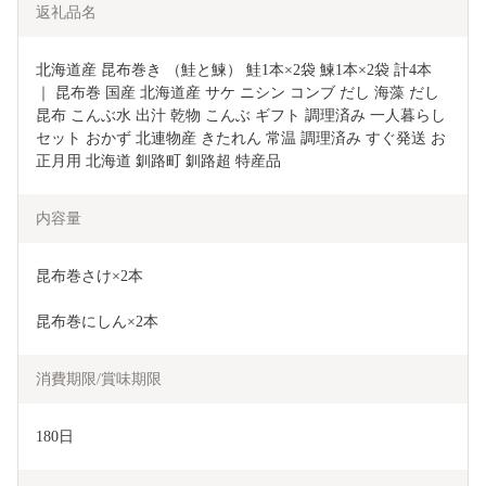
返礼品名
北海道産 昆布巻き （鮭と鰊） 鮭1本×2袋 鰊1本×2袋 計4本 
｜ 昆布巻 国産 北海道産 サケ ニシン コンブ だし 海藻 だし
昆布 こんぶ水 出汁 乾物 こんぶ ギフト 調理済み 一人暮らし 
セット おかず 北連物産 きたれん 常温 調理済み すぐ発送 お
正月用 北海道 釧路町 釧路超 特産品
内容量
昆布巻さけ×2本
昆布巻にしん×2本
消費期限/賞味期限
180日