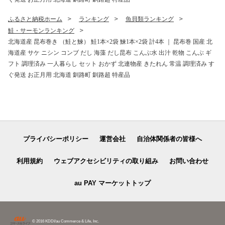
ふるさと納税ホーム
ランキング
魚貝類ランキング
鮭・サーモンランキング
北海道産 昆布巻き （鮭と鰊） 鮭1本×2袋 鰊1本×2袋 計4本 ｜ 昆布巻 国産 北
海道産 サケ ニシン コンブ だし 海藻 だし昆布 こんぶ水 出汁 乾物 こんぶ ギ
フト 調理済み 一人暮らし セット おかず 北連物産 きたれん 常温 調理済み す
ぐ発送 お正月用 北海道 釧路町 釧路超 特産品
プライバシーポリシー
運営会社
自治体関係者の皆様へ
利用規約
ウェブアクセシビリティの取り組み
お問い合わせ
au PAY マーケットトップ
© 2016 KDDI/au Commerce & Life, Inc.