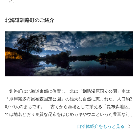
い。
北海道釧路町のご紹介
釧路町は北海道東部に位置し、北は「釧路湿原国立公園」南は
「厚岸霧多布昆布森国定公園」の雄大な自然に恵まれた、人口約2
0,000人のまちです。 古くから漁場として栄える「昆布森地区」
では地名どおり良質な昆布をはじめカキやウニといった豊富な海
産物に恵まれ、中心市街地として栄えるセチリ太地区は、町内外
自治体紹介をもっと見る
から多くの買い物客が訪れ、道東の拠点商業地として、にぎわい
が集中しています。 そんな「自然・グルメ・遊び」など、たく