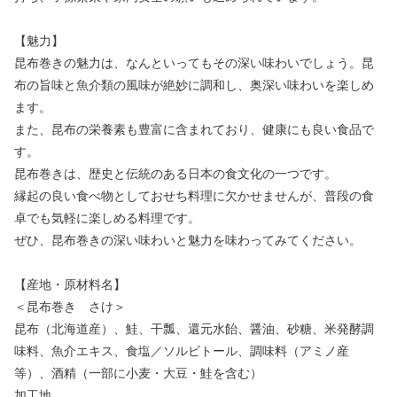
【魅力】
昆布巻きの魅力は、なんといってもその深い味わいでしょう。昆
布の旨味と魚介類の風味が絶妙に調和し、奥深い味わいを楽しめ
ます。
また、昆布の栄養素も豊富に含まれており、健康にも良い食品で
す。
昆布巻きは、歴史と伝統のある日本の食文化の一つです。
縁起の良い食べ物としておせち料理に欠かせませんが、普段の食
卓でも気軽に楽しめる料理です。
ぜひ、昆布巻きの深い味わいと魅力を味わってみてください。
【産地・原材料名】
＜昆布巻き さけ＞
昆布（北海道産）、鮭、干瓢、還元水飴、醤油、砂糖、米発酵調
味料、魚介エキス、食塩／ソルビトール、調味料（アミノ産
等）、酒精（一部に小麦・大豆・鮭を含む）
加工地