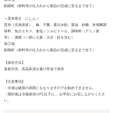
釧路町（材料等の仕入れから製品の完成に至るまで全て）
＜昆布巻き にしん＞
昆布（北海道産）、鰊、干瓢、還元水飴、醤油、砂糖、米発酵調
味料、魚介エキス、食塩／ソルビトール、調味料（アミノ産
等）、酒精（一部に小麦・大豆・鮭を含む）
加工地
釧路町（材料等の仕入れから製品の完成に至るまで全て）
【保存方法】
直射日光、高温多湿を避け常温で保存
【注意事項】
・冷凍は破損の原因にもなりますのでお勧めできません。
・開封後は冷蔵保存(10℃以下)し、お早目にお召し上がりくださ
い。