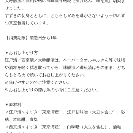
大吟醸酒の酒粕や磯の風味漂う磯糀で漬け込み、味を魚に馴染ま
せました。
すずきの切身とともに、どちらも旨みを逃がさないよう一切れず
つ真空包装しています。
【消費期限】製造日から1年
▼お召し上がり方
江戸漬／西京漬／大吟醸漬は、ペーパータオルやふきん等で味噌
や酒粕を軽く拭き取ってから、味醂漬／磯糀漬はそのまま、どち
らもとろ火で焼いてお召し上がりください。
※焦げやすいのでご注意ください。
※お召し上がりの際は魚の小骨にご注意ください。
▼原材料
＜江戸漬＞すずき（東京湾産）、江戸甘味噌（大豆を含む）、砂
糖、本味醂、食塩
＜西京漬＞すずき（東京湾産）、白味噌（大豆を含む）、酒粕、