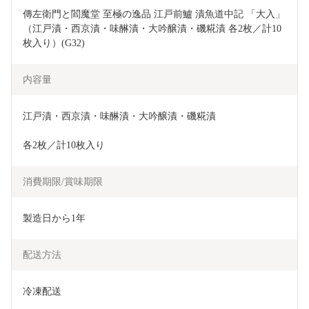
傳左衛門と閻魔堂 至極の逸品 江戸前鱸 漬魚道中記 「大入」
（江戸漬・西京漬・味醂漬・大吟醸漬・磯糀漬 各2枚／計10
枚入り）(G32)
内容量
江戸漬・西京漬・味醂漬・大吟醸漬・磯糀漬
各2枚／計10枚入り
消費期限/賞味期限
製造日から1年
配送方法
冷凍配送