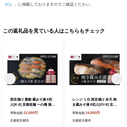
AQ）」
に掲載しておりますのでご確認ください。
この返礼品を見ている人はこちらもチェック
西京漬け 貴船 蔵みそ漬 8切
レンジ １分 西京漬け 弁天 焼
入[K-8] 京都老舗 一の傳 漬け
き蔵みそ漬 8切入[GY-8] 京都
魚 詰め合わせ 送料無料 個包
老舗 一の傳 漬け 魚 詰め合わ
22,000円
24,000円
寄附金額
寄附金額
装 逸品 西京漬 西京焼き 銀だ
せ 送料無料 個包装 レンジ 簡
ら 金目鯛 さわら さけ 京都市
単調理 逸品 西京漬 西京焼き
京都府京都市
京都府京都市
お取り寄せ グルメ ご当地グ
銀だら さけ さわら 銀ひらす