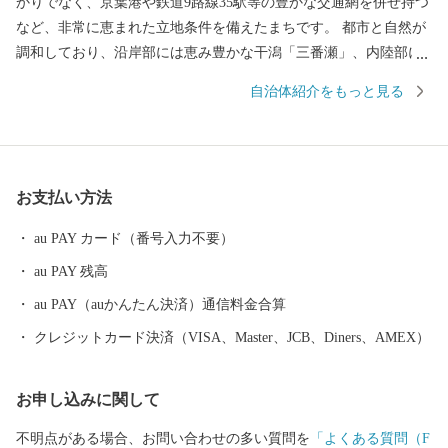
かりでなく、京葉港や鉄道9路線35駅等の豊かな交通網を併せ持つ
など、非常に恵まれた立地条件を備えたまちです。 都市と自然が
調和しており、沿岸部には恵み豊かな干潟「三番瀬」、内陸部に
工業地、商業地、住宅地、農地が広がり、バランスのとれた産
自治体紹介をもっと見る
業、活発な文化・スポーツなど、全国有数のポテンシャルを秘め
ています。 かつては、成田山に参拝する佐倉街道の宿場町として
栄え、昭和12年4月1日に2町3村（船橋町、葛飾町、八栄村、法典
村、塚田村）が合併して、「船橋市」が誕生しました。当時の人
お支払い方法
口は約4万3千人でしたが、それから80年ほどの時を経て、約64万
人の人口を有し、豊かな文化や産業を誇る都市へと成長しまし
au PAY カード（番号入力不要）
た。
au PAY 残高
au PAY（auかんたん決済）通信料金合算
クレジットカード決済（VISA、Master、JCB、Diners、AMEX）
お申し込みに関して
不明点がある場合、お問い合わせの多い質問を
「よくある質問（F