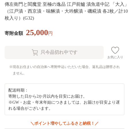
傳左衛門と閻魔堂 至極の逸品 江戸前鱸 漬魚道中記 「大入」
（江戸漬・西京漬・味醂漬・大吟醸漬・磯糀漬 各2枚／計10
枚入り）(G32)
25,000
寄附金額
円
お気に入り
現在お住まいの自治体へ寄附申込いただいた場合、返礼品は贈答され
ません。
配送時期：
寄附した日から2か月以内を目安にお届け。
※GW・お盆・年末年始につきましては、お届けが目安より遅
れる場合がございます。
＼ポイント増やしてふるさと納税！／