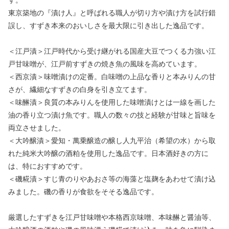
す。
東京築地の『漬け人』と呼ばれる職人が切り方や漬け方を試行錯
誤し、すずき本来のおいしさを最大限に引き出した逸品です。
＜江戸漬＞江戸時代から受け継がれる国産大豆でつくる力強い江
戸甘味噌が、江戸前すずきの焼き魚の風味を高めています。
＜西京漬＞味噌漬けの定番。白味噌の上品な香りと本みりんの甘
さが、繊細なすずきの白身を引き立てます。
＜味醂漬＞良質の本みりんを使用した味噌漬けとは一線を画した
油の香り立つ漬け魚です。職人の数々の技と経験が甘味と旨味を
両立させました。
＜大吟醸漬＞愛知・萬乗醸造の醸し人九平治（希望の水）から取
れた純米大吟醸の酒粕を使用した逸品です。日本酒好きの方に
は、特におすすめです。
＜磯糀漬＞すじ青のりやあおさ等の海藻と塩麹をあわせて漬け込
みました。磯の香りが食欲をそそる逸品です。
厳選したすずきを江戸甘味噌や本格西京味噌、本味醂と醤油等、