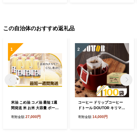
ルメ ギフト ギフトセット お
京都市 お取り寄せ グルメ ご
中元 お歳暮 贈り物 贈答 内祝
当地グルメ ギフト ギフトセ
い 漬け魚 味噌漬け 加工品 魚
ット お中元 お歳暮 贈り物 贈
介 海鮮 京都一の傳
答 内祝い 漬け魚 味噌漬け 加
工品 焼き上げ済み 魚介 海鮮
この自治体のおすすめ返礼品
京都一の傳
1
2
米油 こめ油 コメ油 最短 1週
コーヒー ドリップコーヒー
間発送 米 お米 大容量 ボーソ
ドトール DOUTOR キリマン
ー油脂 1350g 調味料 食用油
ジャロマブレンド ドリップ
27,000円
14,000円
寄附金額
寄附金額
油 調理油 国産 米ぬか 揚げ物
パック 大容量 キリマンジャ
あげもの 天ぷら 唐揚げ から
ロ 個包装 100袋 100杯 珈琲
揚げ 調味料 食用油 油 大容量
オフィス キャンプ アウトド
家庭用
ア カフェ ギフト 手軽 本格