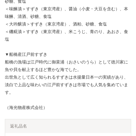
砂糖、食塩
＜味醂漬＞すずき（東京湾産）、醤油（小麦・大豆を含む）、本
味醂、清酒、砂糖、食塩
＜大吟醸漬＞すずき（東京湾産）、酒粕、砂糖、食塩
＜磯糀漬＞すずき（東京湾産）、米こうじ、青のり、あおさ、食
塩
▼船橋産江戸前すずき
船橋の漁場は江戸時代に御菜浦（おさいのうら）として徳川家に
魚や貝を献上するほど豊かな海でした。
出世魚として広く知られるすずきは水揚量日本一の実績があり、
淡白で上品な味わいの江戸前すずきは市場でも人気を集めていま
す。
（海光物産株式会社）
返礼品名