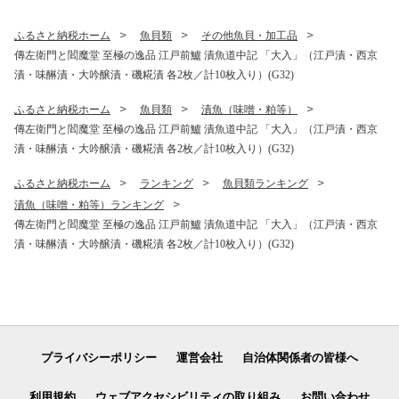
おすすめ 年末
ふるさと納税ホーム
魚貝類
その他魚貝・加工品
傳左衛門と閻魔堂 至極の逸品 江戸前鱸 漬魚道中記 「大入」（江戸漬・西京
漬・味醂漬・大吟醸漬・磯糀漬 各2枚／計10枚入り）(G32)
ふるさと納税ホーム
魚貝類
漬魚（味噌・粕等）
傳左衛門と閻魔堂 至極の逸品 江戸前鱸 漬魚道中記 「大入」（江戸漬・西京
漬・味醂漬・大吟醸漬・磯糀漬 各2枚／計10枚入り）(G32)
ふるさと納税ホーム
ランキング
魚貝類ランキング
漬魚（味噌・粕等）ランキング
傳左衛門と閻魔堂 至極の逸品 江戸前鱸 漬魚道中記 「大入」（江戸漬・西京
漬・味醂漬・大吟醸漬・磯糀漬 各2枚／計10枚入り）(G32)
プライバシーポリシー
運営会社
自治体関係者の皆様へ
利用規約
ウェブアクセシビリティの取り組み
お問い合わせ