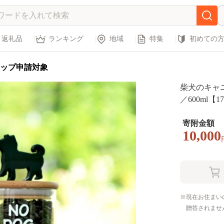
返礼品
ランキング
地域
特集
初めての
ップ申請対象
柴犬のキャ
／600ml【1
寄附金額
10,000
現在お住まい
贈答されませ