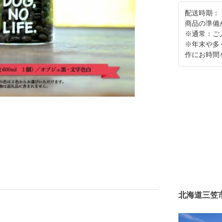
配送時期：
商品の準備
※通常：ご
※年末や多
作にお時間
北海道三笠