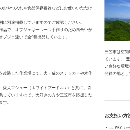
のおやつ入れや食品保存容器などにお使いいただけ
別に別途掲載していますのでご確認ください。
さんの作品で、オブジェは一つ一つ手作りのため風合いが
オブジェ違いで全9種出品しています。
三笠市は空知
ています。 
い良好な環境
を改装した作業場にて、犬・猫のステッカーや木作
発祥の地とし
た、「エゾミ
、愛犬マシュー（ホワイトプードル♀）と共に、皆
とした多くの
業していますので、犬好きの方や三笠市を応援した
域と言われ、
ます。
つに認定され
ら炭鉱まちと
お支払い方
気軽に楽しむ
化として北海
au PAY