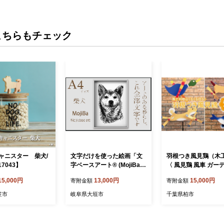
こちらもチェック
ャニスター 柴犬/
文字だけを使った絵画「文
羽根つき風見鶏（木
17043】
字ベースアート® (MojiBa
〈 風見鶏 風車 ガー
®)」柴犬 A4サイズ
グ オーナメント ア
15,000円
13,000円
15,000円
寄附金額
寄附金額
ー ガーデン 雑貨 庭
リア 回転 鳥 犬 くじ
笠市
岐阜県大垣市
千葉県柏市
ぐるま 屋外 花壇 園
飾り 無垢材 オブジェ
【柴犬】