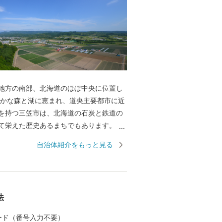
地方の南部、北海道のほぼ中央に位置し
豊かな森と湖に恵まれ、道央主要都市に近
を持つ三笠市は、北海道の石炭と鉄道の
て栄えた歴史あるまちでもあります。 ま
カサリュウ」「アンモナイト」をはじめ
自治体紹介をもっと見る
化石を産出する、地質学的にも重要な地
平成25年9月には『日本ジオパーク』の一
、アンモナイトが海を泳いでいた太古か
して栄えた現在まで、一億年時間旅行を
法
ことができます。 三笠の盆踊りは無形文
道遺産にも登録され、伝統的に三層に高
 カード（番号入力不要）