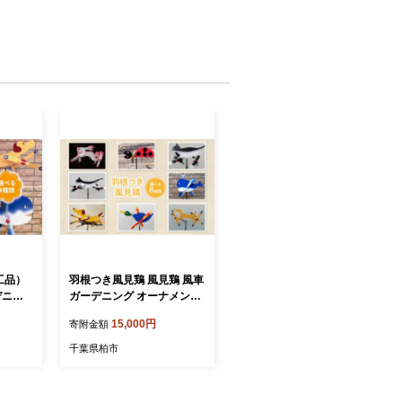
工品）
羽根つき風見鶏 風見鶏 風車
デニン
ガーデニング オーナメント
クセサリ
アクセサリー ガーデン 雑貨
15,000円
寄附金額
 インテ
庭 インテリア 回転 かざぐ
ら かざ
るま 屋外 花壇 園芸 置物 飾
千葉県柏市
芸 置物
り オブジェ 【柴犬】
 〉