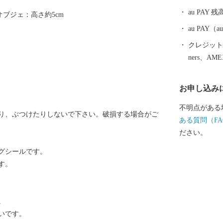
く組まれた櫓
au PAY 残
オブジェ：高さ約5cm
踊る様子は壮
す。毎年8月
au PAY
終日には納涼
クレジットカ
に眺めること
ners、AM
み続けたいま
に力を入れる
お申し込み
不明点がある
り、ぶつけたりしないで下さい。破損する場合がご
ある質問（FA
ださい。
グシールです。
す。
。
いです。