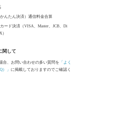
（やぐら）、その周りを幾重にも囲んで
高
観。誰でもその輪に入ることが出来ま
13日～15日に行われる北海盆踊り大会の最
（auかんたん決済）通信料金合算
花火大会も開催。約600発の花火を櫓越し
ード決済（VISA、Master、JCB、Di
ができます。 「日本一安心して誰もが住
EX）
ち」を掲げて、移住定住・子育て支援策
など、魅力・活気あふれるまちです。
に関して
場合、お問い合わせの多い質問を
「よく
Q）」
に掲載しておりますのでご確認く