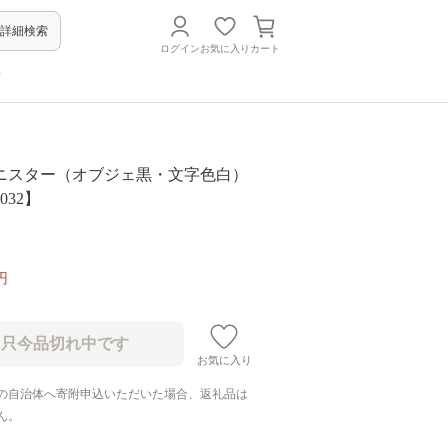
詳細検索
ログイン
お気に入り
カート
方
ニスター（オブジェ黒・文字色白）
7032】
円
お気に入り
の自治体へ寄附申込いただいた場合、返礼品は
ん。