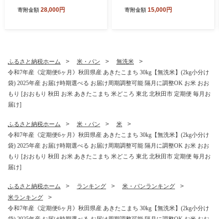
g小分け袋) 【1回のみお届
g小分け袋) 【1回のみお届
28,000円
15,000円
寄附金額
寄附金額
け】2025年産 お届け時期選
け】2025年産 お届け時期選
べる お米 みそらファーム [み
べる お米 みそらファーム [み
そらファーム 秋田 お米 あき
そらファーム 秋田 お米 あき
たこまち 米どころ 東北 北秋
たこまち 米どころ 東北 北秋
田市 秋田県産 冷めてもおい
田市 秋田県産 冷めてもおい
しい おにぎり おむすび お弁
しい おにぎり おむすび お弁
ふるさと納税ホーム
米・パン
無洗米
当 白米]
当 白米]
令和7年産《定期便6ヶ月》秋田県産 あきたこまち 30kg【無洗米】(2kg小分け
袋) 2025年産 お届け時期選べる お届け周期調整可能 隔月に調整OK お米 おお
もり [おおもり 秋田 お米 あきたこまち 米どころ 東北 北秋田市 定期便 毎月お
届け]
ふるさと納税ホーム
米・パン
米
令和7年産《定期便6ヶ月》秋田県産 あきたこまち 30kg【無洗米】(2kg小分け
袋) 2025年産 お届け時期選べる お届け周期調整可能 隔月に調整OK お米 おお
もり [おおもり 秋田 お米 あきたこまち 米どころ 東北 北秋田市 定期便 毎月お
届け]
ふるさと納税ホーム
ランキング
米・パンランキング
米ランキング
令和7年産《定期便6ヶ月》秋田県産 あきたこまち 30kg【無洗米】(2kg小分け