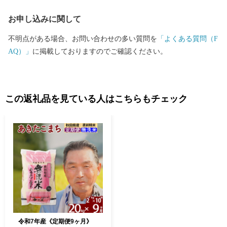
「北あきたバター餅」などがあり、文化・食・自然など、様々な
お申し込みに関して
楽しみ方ができるまちです。
不明点がある場合、お問い合わせの多い質問を
「よくある質問（F
AQ）」
に掲載しておりますのでご確認ください。
この返礼品を見ている人はこちらもチェック
令和7年産《定期便9ヶ月》