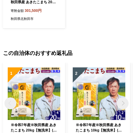
秋田県産 あきたこまち 20kg
【無洗米】(2kg小分け袋) 20
301,500円
寄附金額
25年産 お届け時期選べる お
届け周期調整可能 隔月に調
秋田県北秋田市
整OK お米 おおもり [おおも
り 秋田 お米 あきたこまち 米
どころ 東北 北秋田市 定期便
毎月お届け]
この自治体のおすすめ返礼品
1
2
※令和7年産※秋田県産 あき
※令和7年産※秋田県産 あき
たこまち 20kg【無洗米】(5k
たこまち 10kg【無洗米】(5k