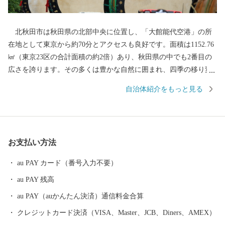
北秋田市は秋田県の北部中央に位置し、「大館能代空港」の所
在地として東京から約70分とアクセスも良好です。面積は1152.76
㎢（東京23区の合計面積の約2倍）あり、秋田県の中でも2番目の
広さを誇ります。その多くは豊かな自然に囲まれ、四季の移り変
わりに合わせ、様々な表情を見せてくれます。「花の百名山」に
自治体紹介をもっと見る
数えられる『森吉山』では、多種多様な高山植物はもちろん、冬
のダイナミックな樹氷は日本三大樹氷観賞地のひとつとしても知
られています。 また、この豊かな自然環境は、狩猟を生業とし
てきた「マタギ」にも大きく貢献し、現在でも阿仁地区ではマタ
お支払い方法
ギ発祥の地として、その文化を色濃く伝えています。 北秋田市
内を走る「秋田内陸縦貫鉄道」は、鷹巣～角館と、秋田県内陸部
au PAY カード（番号入力不要）
を南北に縦貫するローカル線です。車窓の外にはのどかな田園や
au PAY 残高
雄大な山々が広がり、日本の原風景を感じることができます。沿
線にある前田南駅は、大ヒットアニメ映画の劇中に登場した駅の
au PAY（auかんたん決済）通信料金合算
モデルということで話題にもなりました。 その他、世界一の綴
クレジットカード決済（VISA、Master、JCB、Diners、AMEX）
子大太鼓や世界遺産登録を目指す伊勢堂岱遺跡、田舎スイーツ