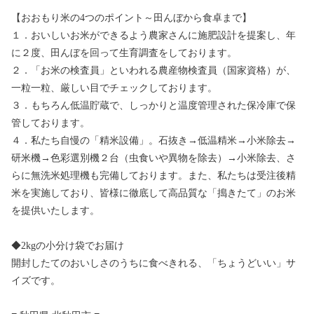
【おおもり米の4つのポイント～田んぼから食卓まで】
１．おいしいお米ができるよう農家さんに施肥設計を提案し、年
に２度、田んぼを回って生育調査をしております。
２．「お米の検査員」といわれる農産物検査員（国家資格）が、
一粒一粒、厳しい目でチェックしております。
３．もちろん低温貯蔵で、しっかりと温度管理された保冷庫で保
管しております。
４．私たち自慢の「精米設備」。石抜き→低温精米→小米除去→
研米機→色彩選別機２台（虫食いや異物を除去）→小米除去、さ
らに無洗米処理機も完備しております。また、私たちは受注後精
米を実施しており、皆様に徹底して高品質な「搗きたて」のお米
を提供いたします。
◆2kgの小分け袋でお届け
開封したてのおいしさのうちに食べきれる、「ちょうどいい」サ
イズです。