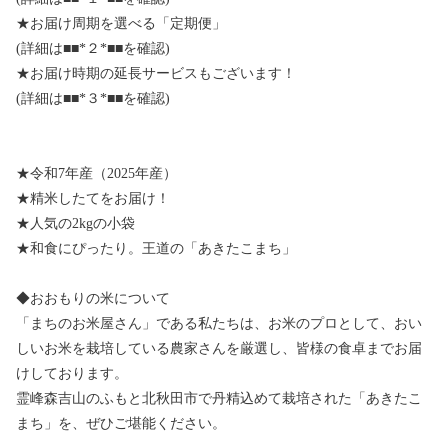
★お届け周期を選べる「定期便」
(詳細は■■*２*■■を確認)
★お届け時期の延長サービスもございます！
(詳細は■■*３*■■を確認)
★令和7年産（2025年産）
★精米したてをお届け！
★人気の2kgの小袋
★和食にぴったり。王道の「あきたこまち」
◆おおもりの米について
「まちのお米屋さん」である私たちは、お米のプロとして、おい
しいお米を栽培している農家さんを厳選し、皆様の食卓までお届
けしております。
霊峰森吉山のふもと北秋田市で丹精込めて栽培された「あきたこ
まち」を、ぜひご堪能ください。