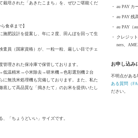
て栽培された「あきたこまち」を、ぜひご堪能くだ
にも大きく貢
au PAY
の地として、
au PAY 残
田市内を走る
から食卓まで】
と、秋田県内
au PAY
に施肥設計を提案し、年に２度、田んぼを回って生
車窓の外には
クレジットカ
本の原風景を
ners、AM
検査員（国家資格）が、一粒一粒、厳しい目でチェ
南駅は、大ヒ
デルというこ
お申し込み
度管理された保冷庫で保管しております。
界一の綴子大
→低温精米→小米除去→研米機→色彩選別機２台
跡、田舎スイ
不明点がある
らに無洗米処理機も完備しております。また、私た
文化・食・自
ある質問（FA
徹底して高品質な「搗きたて」のお米を提供いたし
す。
ださい。
る、「ちょうどいい」サイズです。