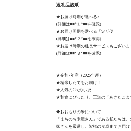
返礼品説明
★お届け時期が選べる♪
(詳細は■■*１*■■を確認)
★お届け周期を選べる「定期便」
(詳細は■■*２*■■を確認)
★お届け時期の延長サービスもございま
(詳細は■■*３*■■を確認)
★令和7年産（2025年産）
★精米したてをお届け！
★人気の2kgの小袋
★和食にぴったり。王道の「あきたこま
◆おおもりの米について
「まちのお米屋さん」である私たちは、
家さんを厳選し、皆様の食卓までお届け