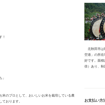
す！
北秋田市は秋
空港」の所在
好です。面積は
倍）あり、秋
の多くは豊か
ち」
わせ、様々な
に数えられる
もちろん、冬
お米のプロとして、おいしいお米を栽培している農
賞地のひとつ
お支払い方
しております。
豊かな自然環