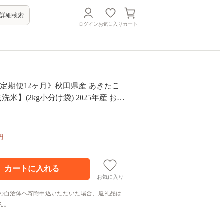
詳細検索
ログイン
お気に入り
カート
方
定期便12ヶ月》秋田県産 あきたこ
無洗米】(2kg小分け袋) 2025年産 お届
る お届け周期調整可能 隔月に調整O
おもり [おおもり 秋田 お米 あきたこ
ろ 東北 北秋田市 定期便 毎月お届
円
お気に入り
の自治体へ寄附申込いただいた場合、返礼品は
ん。