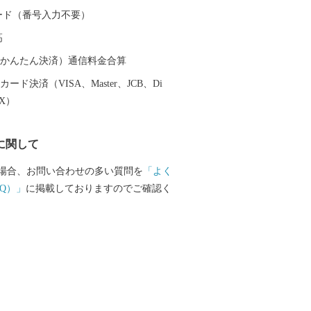
献し、現在でも阿仁地区ではマタギ発祥
 カード（番号入力不要）
その文化を色濃く伝えています。 北秋
高
「秋田内陸縦貫鉄道」は、鷹巣～角館
陸部を南北に縦貫するローカル線です。
（auかんたん決済）通信料金合算
のどかな田園や雄大な山々が広がり、日
ード決済（VISA、Master、JCB、Di
感じることができます。沿線にある前田
EX）
ットアニメ映画の劇中に登場した駅のモ
とで話題にもなりました。 その他、世
に関して
太鼓や世界遺産登録を目指す伊勢堂岱遺
ーツ「北あきたバター餅」などがあり、
場合、お問い合わせの多い質問を
「よく
然など、様々な楽しみ方ができるまちで
Q）」
に掲載しておりますのでご確認く