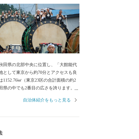
田県の北部中央に位置し、「大館能代
地として東京から約70分とアクセスも良
1152.76㎢（東京23区の合計面積の約2
田県の中でも2番目の広さを誇ります。そ
な自然に囲まれ、四季の移り変わりに合
自治体紹介をもっと見る
表情を見せてくれます。「花の百名山」
『森吉山』では、多種多様な高山植物は
のダイナミックな樹氷は日本三大樹氷観
としても知られています。 また、この
法
境は、狩猟を生業としてきた「マタギ」