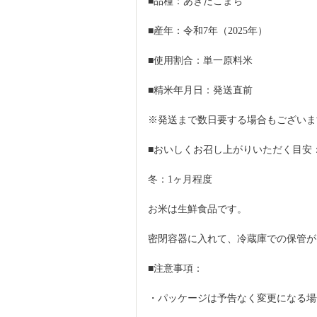
■品種：あきたこまち
■産年：令和7年（2025年）
■使用割合：単一原料米
■精米年月日：発送直前
※発送まで数日要する場合もございま
■おいしくお召し上がりいただく目安
冬：1ヶ月程度
お米は生鮮食品です。
密閉容器に入れて、冷蔵庫での保管が
■注意事項：
・パッケージは予告なく変更になる場