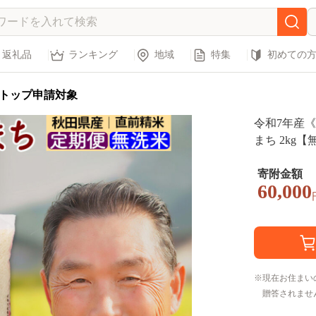
返礼品
ランキング
地域
特集
初めての
トップ申請対象
令和7年産《
まち 2kg【
け時期選べ
K お米 お
寄附金額
60,000
まち 米どこ
け]
現在お住まい
贈答されませ