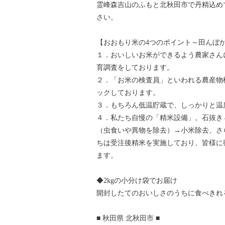
霊峰森吉山のふもと北秋田市で丹精込め
さい。
【おおもり米の4つのポイント～田んぼ
１．おいしいお米ができるよう農家さん
育調査をしております。
２．「お米の検査員」といわれる農産物
ックしております。
３．もちろん低温貯蔵で、しっかりと温
４．私たち自慢の「精米設備」。石抜き
（虫食いや異物を除去）→小米除去、さ
ちは受注後精米を実施しており、皆様に
ます。
◆2kgの小分け袋でお届け
開封したてのおいしさのうちに食べきれ
■ 秋田県 北秋田市 ■