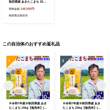
秋田県産 あきたこまち 30kg
【無洗米】(2kg小分け袋) 20
148,500円
寄附金額
25年産 お届け時期選べる お
届け周期調整可能 隔月に調
秋田県北秋田市
整OK お米 おおもり [おおも
り 秋田 お米 あきたこまち 米
どころ 東北 北秋田市 定期便
毎月お届け]
この自治体のおすすめ返礼品
1
2
※令和7年産※秋田県産 あき
※令和7年産※秋田県産 あき
たこまち 10kg【無洗米】(5k
たこまち 20kg【無洗米】(5k