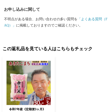
「北あきたバター餅」などがあり、文化・食・自然など、様々な
お申し込みに関して
楽しみ方ができるまちです。
不明点がある場合、お問い合わせの多い質問を
「よくある質問（F
AQ）」
に掲載しておりますのでご確認ください。
この返礼品を見ている人はこちらもチェック
令和7年産《定期便3ヶ月》