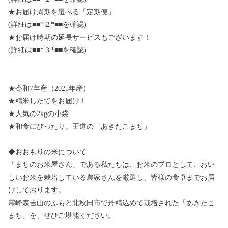
★お届け周期を選べる「定期便」
(詳細は■■*２*■■を確認)
★お届け時期の延長サービスもございます！
(詳細は■■*３*■■を確認)
★令和7年産（2025年産）
★精米したてをお届け！
★人気の2kgの小袋
★和食にぴったり。王道の「あきたこまち」
◆おおもりの米について
「まちのお米屋さん」である私たちは、お米のプロとして、おい
しいお米を栽培している農家さんを厳選し、皆様の食卓までお届
けしております。
霊峰森吉山のふもと北秋田市で丹精込めて栽培された「あきたこ
まち」を、ぜひご堪能ください。