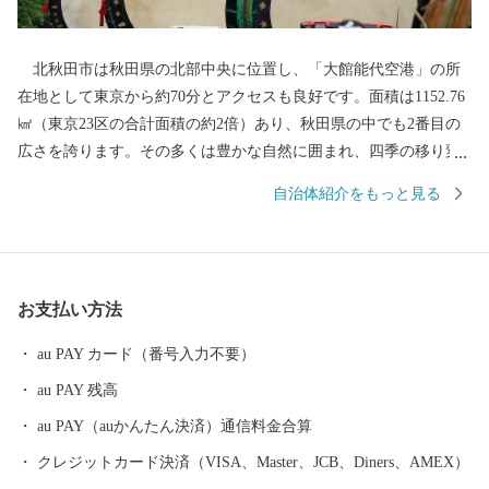
北秋田市は秋田県の北部中央に位置し、「大館能代空港」の所
在地として東京から約70分とアクセスも良好です。面積は1152.76
㎢（東京23区の合計面積の約2倍）あり、秋田県の中でも2番目の
広さを誇ります。その多くは豊かな自然に囲まれ、四季の移り変
わりに合わせ、様々な表情を見せてくれます。「花の百名山」に
自治体紹介をもっと見る
数えられる『森吉山』では、多種多様な高山植物はもちろん、冬
のダイナミックな樹氷は日本三大樹氷観賞地のひとつとしても知
られています。 また、この豊かな自然環境は、狩猟を生業とし
てきた「マタギ」にも大きく貢献し、現在でも阿仁地区ではマタ
お支払い方法
ギ発祥の地として、その文化を色濃く伝えています。 北秋田市
内を走る「秋田内陸縦貫鉄道」は、鷹巣～角館と、秋田県内陸部
au PAY カード（番号入力不要）
を南北に縦貫するローカル線です。車窓の外にはのどかな田園や
au PAY 残高
雄大な山々が広がり、日本の原風景を感じることができます。沿
線にある前田南駅は、大ヒットアニメ映画の劇中に登場した駅の
au PAY（auかんたん決済）通信料金合算
モデルということで話題にもなりました。 その他、世界一の綴
クレジットカード決済（VISA、Master、JCB、Diners、AMEX）
子大太鼓や世界遺産登録を目指す伊勢堂岱遺跡、田舎スイーツ