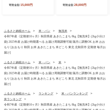
g小分け袋) 【1回のみお届
g小分け袋) 【1回のみお届
15,000円
28,000円
寄附金額
寄附金額
け】2025年産 お届け時期選
け】2025年産 お届け時期選
べる お米 みそらファーム [み
べる お米 みそらファーム [み
そらファーム 秋田 お米 あき
そらファーム 秋田 お米 あき
たこまち 米どころ 東北 北秋
たこまち 米どころ 東北 北秋
田市 秋田県産 冷めてもおい
田市 秋田県産 冷めてもおい
しい おにぎり おむすび お弁
しい おにぎり おむすび お弁
ふるさと納税ホーム
米・パン
無洗米
当 白米]
当 白米]
令和7年産《定期便10ヶ月》秋田県産 あきたこまち 8kg【無洗米】(2kg小分け
袋) 2025年産 お届け時期選べる お届け周期調整可能 隔月に調整OK お米 おお
もり [おおもり 秋田 お米 あきたこまち 米どころ 東北 北秋田市 定期便 毎月お
届け]
ふるさと納税ホーム
米・パン
米
令和7年産《定期便10ヶ月》秋田県産 あきたこまち 8kg【無洗米】(2kg小分け
袋) 2025年産 お届け時期選べる お届け周期調整可能 隔月に調整OK お米 おお
もり [おおもり 秋田 お米 あきたこまち 米どころ 東北 北秋田市 定期便 毎月お
届け]
ふるさと納税ホーム
ランキング
米・パンランキング
米ランキング
令和7年産《定期便10ヶ月》秋田県産 あきたこまち 8kg【無洗米】(2kg小分け