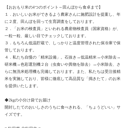
【おおもり米の4つのポイント～田んぼから食卓まで】
１．おいしいお米ができるよう農家さんに施肥設計を提案し、年
に２度、田んぼを回って生育調査をしております。
２．「お米の検査員」といわれる農産物検査員（国家資格）が、
一粒一粒、厳しい目でチェックしております。
３．もちろん低温貯蔵で、しっかりと温度管理された保冷庫で保
管しております。
４．私たち自慢の「精米設備」。石抜き→低温精米→小米除去→
研米機→色彩選別機２台（虫食いや異物を除去）→小米除去、さ
らに無洗米処理機も完備しております。また、私たちは受注後精
米を実施しており、皆様に徹底して高品質な「搗きたて」のお米
を提供いたします。
◆2kgの小分け袋でお届け
開封したてのおいしさのうちに食べきれる、「ちょうどいい」サ
イズです。