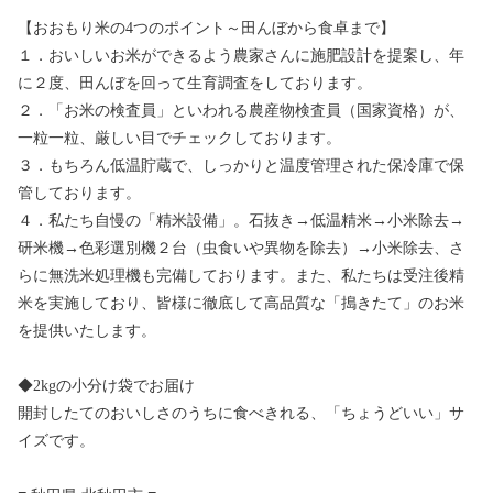
【おおもり米の4つのポイント～田んぼから食卓まで】
１．おいしいお米ができるよう農家さんに施肥設計を提案し、年
に２度、田んぼを回って生育調査をしております。
２．「お米の検査員」といわれる農産物検査員（国家資格）が、
一粒一粒、厳しい目でチェックしております。
３．もちろん低温貯蔵で、しっかりと温度管理された保冷庫で保
管しております。
４．私たち自慢の「精米設備」。石抜き→低温精米→小米除去→
研米機→色彩選別機２台（虫食いや異物を除去）→小米除去、さ
らに無洗米処理機も完備しております。また、私たちは受注後精
米を実施しており、皆様に徹底して高品質な「搗きたて」のお米
を提供いたします。
◆2kgの小分け袋でお届け
開封したてのおいしさのうちに食べきれる、「ちょうどいい」サ
イズです。