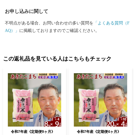
「北あきたバター餅」などがあり、文化・食・自然など、様々な
お申し込みに関して
楽しみ方ができるまちです。
不明点がある場合、お問い合わせの多い質問を
「よくある質問（F
AQ）」
に掲載しておりますのでご確認ください。
この返礼品を見ている人はこちらもチェック
令和7年産《定期便9ヶ月》
令和7年産《定期便4ヶ月》