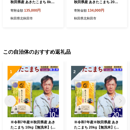
秋田県産 あきたこまち 8kg
秋田県産 あきたこまち 20kg
【無洗米】(2kg小分け袋) 20
【無洗米】(2kg小分け袋) 20
135,000円
134,000円
寄附金額
寄附金額
25年産 お届け時期選べる お
25年産 お届け時期選べる お
届け周期調整可能 隔月に調
届け周期調整可能 隔月に調
秋田県北秋田市
秋田県北秋田市
整OK お米 おおもり [おおも
整OK お米 おおもり [おおも
り 秋田 お米 あきたこまち 米
り 秋田 お米 あきたこまち 米
どころ 東北 北秋田市 定期便
どころ 東北 北秋田市 定期便
毎月お届け]
毎月お届け]
この自治体のおすすめ返礼品
1
2
※令和7年産※秋田県産 あき
※令和7年産※秋田県産 あき
たこまち 10kg【無洗米】(5k
たこまち 20kg【無洗米】(5k