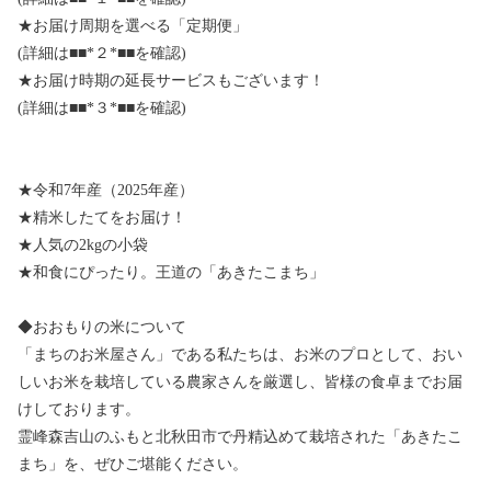
★お届け周期を選べる「定期便」
(詳細は■■*２*■■を確認)
★お届け時期の延長サービスもございます！
(詳細は■■*３*■■を確認)
★令和7年産（2025年産）
★精米したてをお届け！
★人気の2kgの小袋
★和食にぴったり。王道の「あきたこまち」
◆おおもりの米について
「まちのお米屋さん」である私たちは、お米のプロとして、おい
しいお米を栽培している農家さんを厳選し、皆様の食卓までお届
けしております。
霊峰森吉山のふもと北秋田市で丹精込めて栽培された「あきたこ
まち」を、ぜひご堪能ください。