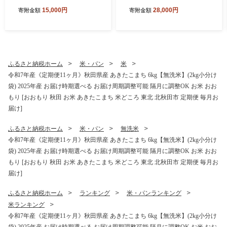
g小分け袋) 【1回のみお届
g小分け袋) 【1回のみお届
15,000円
28,000円
寄附金額
寄附金額
け】2025年産 お届け時期選
け】2025年産 お届け時期選
べる お米 みそらファーム [み
べる お米 みそらファーム [み
そらファーム 秋田 お米 あき
そらファーム 秋田 お米 あき
たこまち 米どころ 東北 北秋
たこまち 米どころ 東北 北秋
田市 秋田県産 冷めてもおい
田市 秋田県産 冷めてもおい
しい おにぎり おむすび お弁
しい おにぎり おむすび お弁
ふるさと納税ホーム
米・パン
米
当 白米]
当 白米]
令和7年産《定期便11ヶ月》秋田県産 あきたこまち 6kg【無洗米】(2kg小分け
袋) 2025年産 お届け時期選べる お届け周期調整可能 隔月に調整OK お米 おお
もり [おおもり 秋田 お米 あきたこまち 米どころ 東北 北秋田市 定期便 毎月お
届け]
ふるさと納税ホーム
米・パン
無洗米
令和7年産《定期便11ヶ月》秋田県産 あきたこまち 6kg【無洗米】(2kg小分け
袋) 2025年産 お届け時期選べる お届け周期調整可能 隔月に調整OK お米 おお
もり [おおもり 秋田 お米 あきたこまち 米どころ 東北 北秋田市 定期便 毎月お
届け]
ふるさと納税ホーム
ランキング
米・パンランキング
米ランキング
令和7年産《定期便11ヶ月》秋田県産 あきたこまち 6kg【無洗米】(2kg小分け