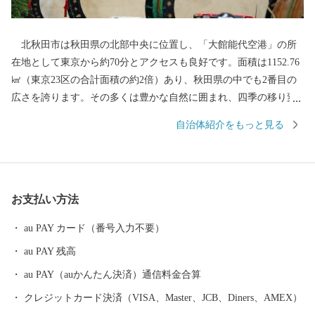
北秋田市は秋田県の北部中央に位置し、「大館能代空港」の所
在地として東京から約70分とアクセスも良好です。面積は1152.76
㎢（東京23区の合計面積の約2倍）あり、秋田県の中でも2番目の
広さを誇ります。その多くは豊かな自然に囲まれ、四季の移り変
わりに合わせ、様々な表情を見せてくれます。「花の百名山」に
自治体紹介をもっと見る
数えられる『森吉山』では、多種多様な高山植物はもちろん、冬
のダイナミックな樹氷は日本三大樹氷観賞地のひとつとしても知
られています。 また、この豊かな自然環境は、狩猟を生業とし
てきた「マタギ」にも大きく貢献し、現在でも阿仁地区ではマタ
お支払い方法
ギ発祥の地として、その文化を色濃く伝えています。 北秋田市
内を走る「秋田内陸縦貫鉄道」は、鷹巣～角館と、秋田県内陸部
au PAY カード（番号入力不要）
を南北に縦貫するローカル線です。車窓の外にはのどかな田園や
au PAY 残高
雄大な山々が広がり、日本の原風景を感じることができます。沿
線にある前田南駅は、大ヒットアニメ映画の劇中に登場した駅の
au PAY（auかんたん決済）通信料金合算
モデルということで話題にもなりました。 その他、世界一の綴
クレジットカード決済（VISA、Master、JCB、Diners、AMEX）
子大太鼓や世界遺産登録を目指す伊勢堂岱遺跡、田舎スイーツ