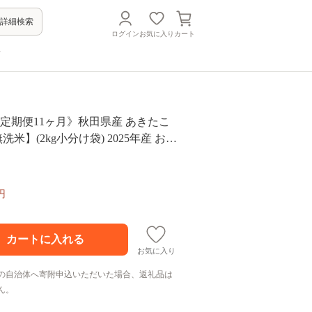
詳細検索
ログイン
お気に入り
カート
方
定期便11ヶ月》秋田県産 あきたこ
無洗米】(2kg小分け袋) 2025年産 お届
る お届け周期調整可能 隔月に調整O
おもり [おおもり 秋田 お米 あきたこ
ろ 東北 北秋田市 定期便 毎月お届
円
お気に入り
の自治体へ寄附申込いただいた場合、返礼品は
ん。