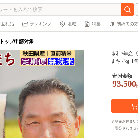
返礼品
ランキング
地域
特集
初めての
トップ申請対象
令和7年産《
まち 4kg【
け時期選べ
K お米 お
寄附金額
93,500
まち 米どこ
け]
現在お住まい
贈答されませ