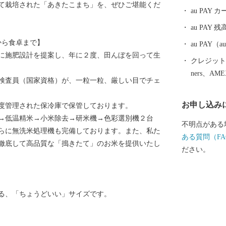
て栽培された「あきたこまち」を、ぜひご堪能くだ
にも大きく貢
au PAY
の地として、
au PAY 残
田市内を走る
から食卓まで】
と、秋田県内
au PAY
に施肥設計を提案し、年に２度、田んぼを回って生
車窓の外には
クレジットカ
本の原風景を
ners、AM
検査員（国家資格）が、一粒一粒、厳しい目でチェ
南駅は、大ヒ
デルというこ
お申し込み
度管理された保冷庫で保管しております。
界一の綴子大
→低温精米→小米除去→研米機→色彩選別機２台
跡、田舎スイ
不明点がある
らに無洗米処理機も完備しております。また、私た
文化・食・自
ある質問（FA
徹底して高品質な「搗きたて」のお米を提供いたし
す。
ださい。
る、「ちょうどいい」サイズです。