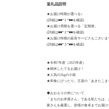
返礼品説明
★お届け時期が選べる♪
(詳細は■■*１*■■を確認)
★お届け周期を選べる「定期便」
(詳細は■■*２*■■を確認)
★お届け時期の延長サービスもございま
(詳細は■■*３*■■を確認)
★令和7年産（2025年産）
★精米したてをお届け！
★人気の2kgの小袋
★和食にぴったり。王道の「あきたこま
◆おおもりの米について
「まちのお米屋さん」である私たちは、
家さんを厳選し、皆様の食卓までお届け