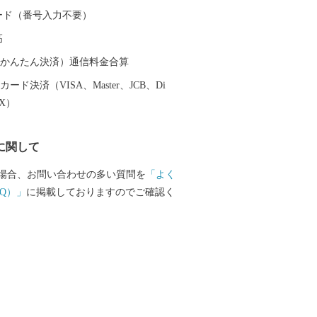
献し、現在でも阿仁地区ではマタギ発祥
 カード（番号入力不要）
その文化を色濃く伝えています。 北秋
高
「秋田内陸縦貫鉄道」は、鷹巣～角館
陸部を南北に縦貫するローカル線です。
（auかんたん決済）通信料金合算
のどかな田園や雄大な山々が広がり、日
ード決済（VISA、Master、JCB、Di
感じることができます。沿線にある前田
EX）
ットアニメ映画の劇中に登場した駅のモ
とで話題にもなりました。 その他、世
に関して
太鼓や世界遺産登録を目指す伊勢堂岱遺
ーツ「北あきたバター餅」などがあり、
場合、お問い合わせの多い質問を
「よく
然など、様々な楽しみ方ができるまちで
Q）」
に掲載しておりますのでご確認く