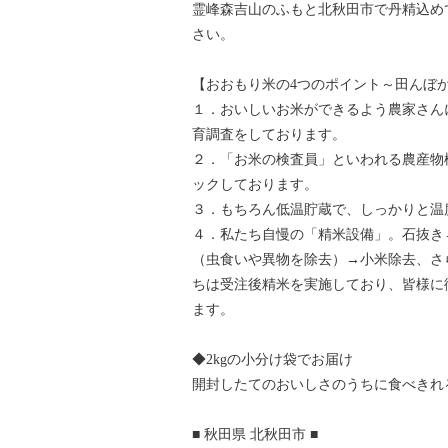
霊峰森吉山のふもと北秋田市で丹精込め
さい。
【おおもり米の4つのポイント～田んぼ
１．おいしいお米ができるよう農家さん
育調査をしております。
２．「お米の検査員」といわれる農産物
ックしております。
３．もちろん低温貯蔵で、しっかりと温
４．私たち自慢の「精米設備」。石抜き
（虫食いや異物を除去）→小米除去、さ
ちは受注後精米を実施しており、皆様に
ます。
◆2kgの小分け袋でお届け
開封したてのおいしさのうちに食べきれ
■ 秋田県 北秋田市 ■