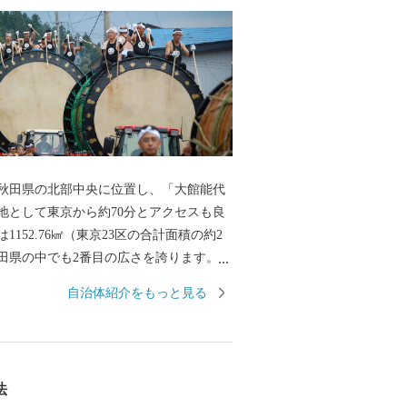
田県の北部中央に位置し、「大館能代
地として東京から約70分とアクセスも良
1152.76㎢（東京23区の合計面積の約2
田県の中でも2番目の広さを誇ります。そ
な自然に囲まれ、四季の移り変わりに合
自治体紹介をもっと見る
表情を見せてくれます。「花の百名山」
『森吉山』では、多種多様な高山植物は
のダイナミックな樹氷は日本三大樹氷観
としても知られています。 また、この
法
境は、狩猟を生業としてきた「マタギ」