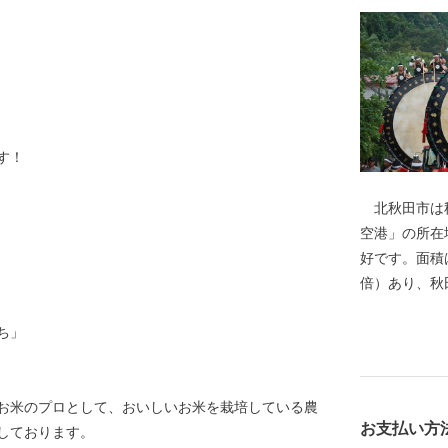
す！
北秋田市は秋
空港」の所在
好です。面積は
倍）あり、秋
の多くは豊か
ち」
わせ、様々な
に数えられる
もちろん、冬
お米のプロとして、おいしいお米を栽培している農
賞地のひとつ
お支払い方
しております。
豊かな自然環