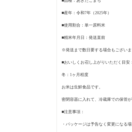
■品種：あきたこまち
■産年：令和7年（2025年）
■使用割合：単一原料米
■精米年月日：発送直前
※発送まで数日要する場合もございま
■おいしくお召し上がりいただく目安
冬：1ヶ月程度
お米は生鮮食品です。
密閉容器に入れて、冷蔵庫での保管が
■注意事項：
・パッケージは予告なく変更になる場