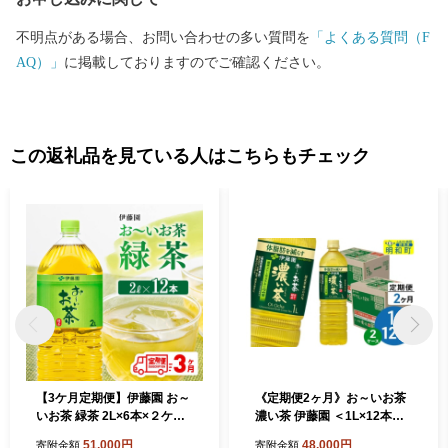
不明点がある場合、お問い合わせの多い質問を
「よくある質問（F
AQ）」
に掲載しておりますのでご確認ください。
この返礼品を見ている人はこちらもチェック
【3ケ月定期便】伊藤園 お～
《定期便2ヶ月》お～いお茶
いお茶 緑茶 2L×6本×２ケー
濃い茶 伊藤園 ＜1L×12本＞
ス PET 【 飲料類 ソフトドリ
【2ケース】 [ふるさと納税
51,000円
48,000円
寄附金額
寄附金額