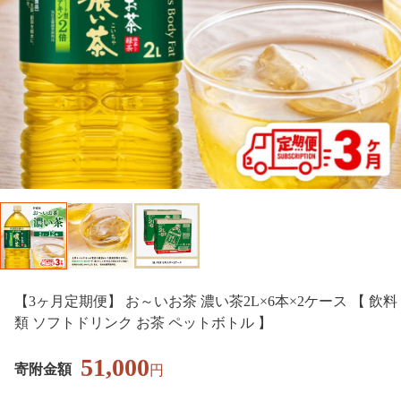
【3ヶ月定期便】 お～いお茶 濃い茶2L×6本×2ケース 【 飲料
類 ソフトドリンク お茶 ペットボトル 】
51,000
寄附金額
円