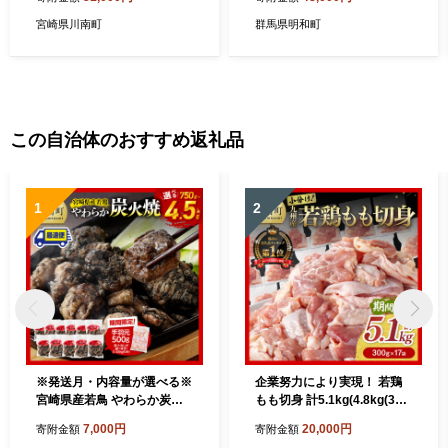
ンク お茶 ペットボトル 】
お茶 緑茶 ペットボトル 国産
伊藤園]
宮崎県川南町
群馬県明和町
この自治体のおすすめ返礼品
1
2
※発送月・内容量が選べる※
企業努力により実現！ 若鶏
宮崎県産若鳥 やわらか炭火
もも切身 計5.1kg(4.8kg(300
焼 750g～4500g 【1650gの
g×16袋)+300g)【 国産 九州
7,000円
20,000円
寄附金額
寄附金額
み手羽元500gあり・なしが
産 鶏肉 肉 とり もも肉 モモ