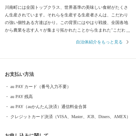
川南町には全国トップクラス、世界基準の美味しい食材がたくさ
ん生産されています。それらを生産する生産者さんは、こだわり
の強い個性ある方達ばかり。この背景にはやはり戦後、全国各地
から農業を志す人々が集まり拓かれたことから生まれた"こだわり
の強さ”にあります。このこだわりの強い、"町の人”たち自体が川
自治体紹介をもっと見る
南の魅力で、この魅力を「この町の気質から生まれる品質＝"川南
気質”」という言葉で表現しました。
お支払い方法
au PAY カード（番号入力不要）
au PAY 残高
au PAY（auかんたん決済）通信料金合算
クレジットカード決済（VISA、Master、JCB、Diners、AMEX）
お申し込みに関して