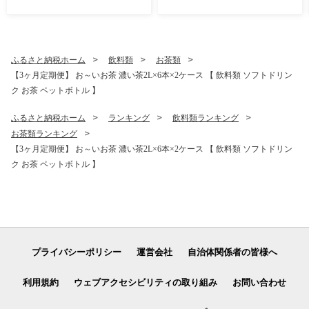
選べる】【 鶏 肉 鶏肉 国産
5.1kg からあげ チキン南蛮
とり 九州産 鳥 宮崎県産 小分
送料無料 】
け 炭火焼き 】
ふるさと納税ホーム
飲料類
お茶類
【3ヶ月定期便】 お～いお茶 濃い茶2L×6本×2ケース 【 飲料類 ソフトドリン
ク お茶 ペットボトル 】
ふるさと納税ホーム
ランキング
飲料類ランキング
お茶類ランキング
【3ヶ月定期便】 お～いお茶 濃い茶2L×6本×2ケース 【 飲料類 ソフトドリン
ク お茶 ペットボトル 】
プライバシーポリシー
運営会社
自治体関係者の皆様へ
利用規約
ウェブアクセシビリティの取り組み
お問い合わせ