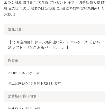
楽 水分補給 夏休み 年末 年始 プレゼント ギフト お手軽 贈り物 贈
答 父の日 母の日 敬老の日 定期便 全3回 送料無料 宮崎県川南町 C
07333t3
返礼品名
【3ヶ月定期便】 お～いお茶 濃い茶2L×6本×2ケース 【 飲料
類 ソフトドリンク お茶 ペットボトル 】
内容量
2000ml×6本×2ケース
※上記内容を3ヶ月間お届けします
消費期限/賞味期限