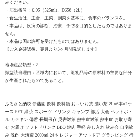
みください。
・届出番号：Ｅ95（525ml)、D658（2L）
・食生活は、主食、主菜、副菜を基本に、食事のバランスを。
・本品は、疾病の診断、治療、予防を目的としたものではありま
せん。
・本品は国の許可を受けたものではありません。
【ご入金確認後、翌月より3ヶ月間発送します】
地場産品類型：2
類型該当理由：区域内において、返礼品等の原材料の主要な部分
が生産されたものであること。
ふるさと納税 伊藤園 飲料 飲料類 お～いお茶 濃い茶 2L×6本×2ケ
ース PET 緑茶 スポーツ ドリンク キャンプ 部活 大会 ペットボト
ル カテキン 備蓄 長期保存 災害対策 熱中症対策 熱中症 お取り寄
せ お届け ソフトドリンク BBQ 焼肉 手軽 差し入れ 飲み会 自宅飲
み 晩酌 大活躍 2000ml 24本 レジャー アウトドア グランピング 行