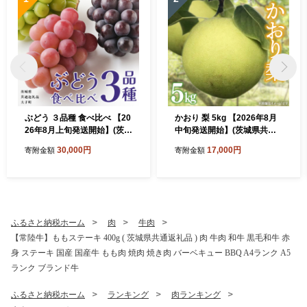
ぶどう ３品種 食べ比べ 【20
かおり 梨 5kg 【2026年8月
26年8月上旬発送開始】(茨城
中旬発送開始】(茨城県共通
県共通返礼品：大子町) ブド
返礼品：大子町) 梨 なし 果物
30,000円
17,000円
寄附金額
寄附金額
ウ 葡萄 シャインマスカット
くだもの フルーツ かおり 芳
巨峰 ピオーネ ゴルビー 我が
醇 希少品 青梨
道 果物 フルーツ 果実
ふるさと納税ホーム
肉
牛肉
【常陸牛】ももステーキ 400g ( 茨城県共通返礼品 ) 肉 牛肉 和牛 黒毛和牛 赤
身 ステーキ 国産 国産牛 もも肉 焼肉 焼き肉 バーベキュー BBQ A4ランク A5
ランク ブランド牛
ふるさと納税ホーム
ランキング
肉ランキング