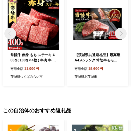
常陸牛 赤身 もも ステーキ 4
【茨城県共通返礼品】最高級
00g ( 100g × 4枚 ) 牛肉 牛 肉
A4.A5ランク 常陸牛モモス
ステーキ肉 もも肉 黒毛和牛
テーキ400ｇ（200g×2）
11,000円
15,600円
寄附金額
寄附金額
和牛 国産 国産牛 ブランド牛
【人気肉 お肉 牛肉 和牛 黒毛
焼肉 焼き肉 A4 A5 (茨城県共
和牛 国産黒毛和牛 モモ肉 ス
茨城県つくばみらい市
茨城県北茨城市
通返礼品) [BX13-NT]
テーキ 国産牛 焼肉 焼き肉 バ
ーベキュー BBQ A5 ブラン
ド牛】(CR105）
この自治体のおすすめ返礼品
1
2