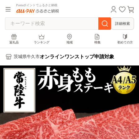
Pontaポイントでふるさと納税
詳細検索
返礼品
ランキング
地域
特集
初めての方
オンラインワンストップ申請対象
茨城県牛久市