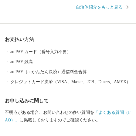
の美景である牛久沼のほとりには、明治から昭和にかけて活躍し
自治体紹介をもっと見る
た画家「小川芋銭」のアトリエである雲魚亭（小川芋銭記念館）
があり、芸術にゆかりのある地でもあります。また、うしくかっ
ぱ祭りといった特色あるイベントが多数開催され、多くの人でに
ぎわいます。地元の美味しい特産品が豊富な牛久市へぜひお越し
お支払い方法
ください。 【見どころ】 ・牛久シャトー 明治期の実業家、神
谷傅兵衛が建てた日本初の本格的なワイン醸造場「牛久醸造場」
au PAY カード（番号入力不要）
の建物群を今に残す施設であり、2020年には日本遺産に認定され
au PAY 残高
た牛久市を代表する歴史ある施設です。傅兵衛は、ブランデーの
カクテル「電気ブラン」や輸入葡萄酒を日本人の口に合うように
au PAY（auかんたん決済）通信料金合算
甘く精製した「蜂印香鼠葡萄酒」をヒットさせ、葡萄栽培からワ
クレジットカード決済（VISA、Master、JCB、Diners、AMEX）
イン醸造までを一貫して行える施設の建設をかねてから夢見てお
りました。当時の農業界ではフランス種のブドウは日本の土地で
お申し込みに関して
は育たないとされていましたが、調査研究を重ね、1898年に広さ2
3町歩の神谷葡萄園を開墾し、5年後の1903年にはついにボルドー
不明点がある場合、お問い合わせの多い質問を
「よくある質問（F
地区の最新様式を取り入れた赤レンガ造りの牛久醸造場が完成し
AQ）」
に掲載しておりますのでご確認ください。
ました。壮麗は姿は今も現存し、醸造場事務室、醗酵室、貯蔵庫
などは明治期の歴史的価値の高い意匠資料となっています。現在