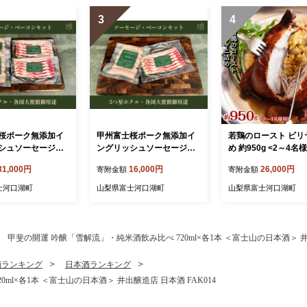
3
4
桜ポーク無添加イ
甲州富士桜ポーク無添加イ
若鶏のロースト ビリ
シュソーセージ&
ングリッシュソーセージ&
め 約950g <2～4名
コン2セット FEI
無燻製ベーコン1セット FEI
oulet roti farci au bi
31,000円
16,000円
26,000円
寄附金額
寄附金額
003
DP016
士河口湖町
山梨県富士河口湖町
山梨県富士河口湖町
甲斐の開運 吟醸「雪解流」・純米酒飲み比べ 720ml×各1本 ＜富士山の日本酒＞ 井出
酒ランキング
日本酒ランキング
l×各1本 ＜富士山の日本酒＞ 井出醸造店 日本酒 FAK014