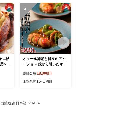
5
6
ヤニ詰
オマール海老と帆立のアヒ
鮑と森の野菜のアヒージョ
様用＞ P
ージョ ～殻から引いたオマ
ブルギニオンバター 230g入
ryani F
ールの香り～ 230g入り (IH
り (IH対応/直火OK) Ormea
18,000円
15,000円
寄附金額
寄附金額
対応/直火OK) Homard et S
ux et champignons a l’ajill
aint-Jacques a l’ajillo FDP
o au beurre bourguignon F
山梨県富士河口湖町
山梨県富士河口湖町
015
DP014
醸造店 日本酒 FAK014