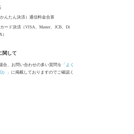
約９０分の場所に位置する富士河口湖町
高
美術館や河口湖ステラシアターなどの文
のほか、富士山と湖が眺望できる温泉
（auかんたん決済）通信料金合算
テルなどの宿泊施設も充実しています。
ード決済（VISA、Master、JCB、Di
ティバルや紅葉まつりなど季節を感じる
EX）
イベントのほかにも、富士山河口湖音楽
湖で行われる花火大会、マラソンなど多
に関して
が開催され、１年を通じて楽しむことが
場合、お問い合わせの多い質問を
「よく
Q）」
に掲載しておりますのでご確認く