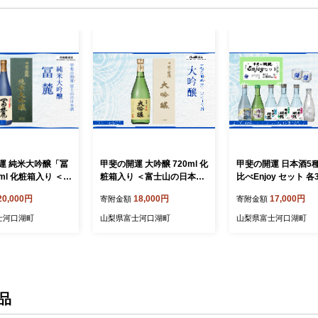
運 純米大吟醸「冨
甲斐の開運 大吟醸 720ml 化
甲斐の開運 日本酒5
0ml 化粧箱入り ＜富
粧箱入り ＜富士山の日本酒
比べEnjoy セット 各3
本酒＞ 井出醸造店
＞ 井出醸造店 日本酒 FAK0
オリジナルお猪口2
20,000円
18,000円
17,000円
寄附金額
寄附金額
K013
15
つき 井出醸造店 日本酒 FA
K010
士河口湖町
山梨県富士河口湖町
山梨県富士河口湖町
品