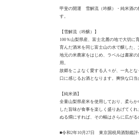
甲斐の開運 雪解流（吟醸）・純米酒の飲
す。
【雪解流（吟醸）】
100％山梨県産、富士北麓の地で大切
育んだ酒米を同じ富士山の水で醸した、
地元の米農家をはじめ、ラベルは書家の
用。
故郷をこよなく愛する人々が、一丸とな
口に感じるお酒となります。爽快な口当
【純米酒】
全量山梨県産米を使用しており、柔らか
した旨味が食事を楽しく盛りあげてくれ
ぬる燗にすれば、その幅はさらに広がる
■令和2年10月27日 東京国税局酒類鑑