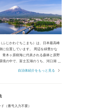
（ふじかわぐちこまち）は、日本最高峰
置しています。 周辺を緑豊かな
、青木ヶ原樹海に代表される森林と原野
環境の中で、富士五湖のうち、河口湖、
、本栖湖という全く特徴の異なった４つ
自治体紹介をもっと見る
日本屈指の景勝地として高い評価を得て
は富士山の傾斜地、北は御坂山系に挟まれ
夏季は過ごしやすく、四季折々、美しく
求めて国内外から多くの人々が訪れる国
法
。 後世に向け「富士山」が世界文化遺産
よう、様々な政策に取り組んでいます。
 カード（番号入力不要）