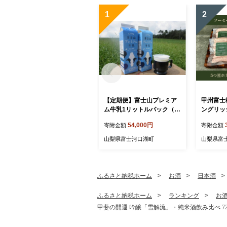
1
2
【定期便】富士山プレミア
甲州富士
ム牛乳1リットルパック（3
ングリッ
本セット×12回） FAT005
無燻製ベー
54,000円
寄附金額
寄附金額
004
山梨県富士河口湖町
山梨県富
ふるさと納税ホーム
お酒
日本酒
ふるさと納税ホーム
ランキング
お
甲斐の開運 吟醸「雪解流」・純米酒飲み比べ 720m