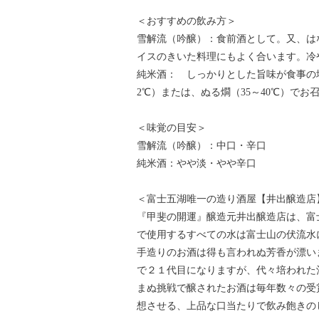
＜おすすめの飲み方＞
雪解流（吟醸）：食前酒として。又、は
イスのきいた料理にもよく合います。冷や
純米酒： しっかりとした旨味が食事の
2℃）または、ぬる燗（35～40℃）でお
＜味覚の目安＞
雪解流（吟醸）：中口・辛口
純米酒：やや淡・やや辛口
＜富士五湖唯一の造り酒屋【井出醸造店
『甲斐の開運』醸造元井出醸造店は、富
で使用するすべての水は富士山の伏流水
手造りのお酒は得も言われぬ芳香が漂い
で２１代目になりますが、代々培われた
まぬ挑戦で醸されたお酒は毎年数々の受
想させる、上品な口当たりで飲み飽きの