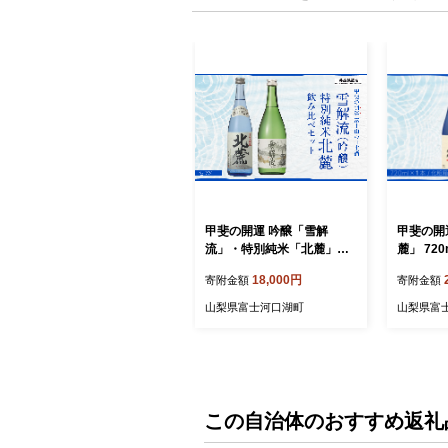
甲斐の開運 吟醸「雪解
甲斐の開
流」・特別純米「北麓」飲
麓」 72
み比べ 720ml×各1本 ＜富士
士山の日
18,000円
寄附金額
寄附金額
山の日本酒＞ 井出醸造店 日
日本酒 FA
本酒 FAK012
山梨県富士河口湖町
山梨県富
この自治体のおすすめ返礼