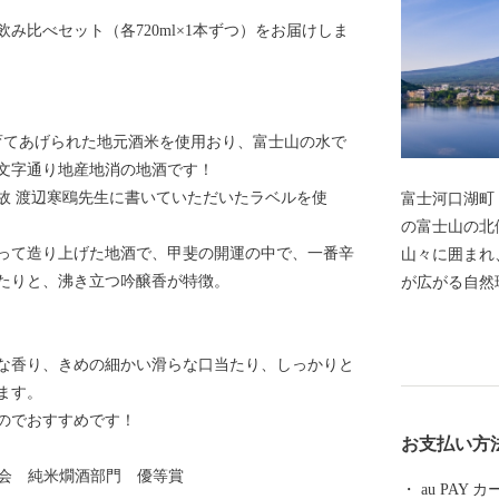
み比べセット（各720ml×1本ずつ）をお届けしま
に育てあげられた地元酒米を使用おり、富士山の水で
文字通り地産地消の地酒です！
故 渡辺寒鴎先生に書いていただいたラベルを使
富士河口湖町
の富士山の北側に位
って造り上げた地酒で、甲斐の開運の中で、一番辛
山々に囲まれ
たりと、沸き立つ吟醸香が特徴。
が広がる自然
西湖、精進湖
の湖を有する
な香り、きめの細かい滑らな口当たり、しっかりと
います。 南
ます。
た高原のため
のでおすすめです！
豊かな自然を
お支払い方
際観光地です
評会 純米燗酒部門 優等賞
であり続ける
au PAY