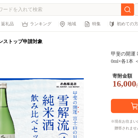
返礼品
ランキング
地域
特集
初めての
ンストップ申請対象
甲斐の開運 
0ml×各1
酒 FAK014
寄附金額
16,000
現在お住まい
贈答されませ