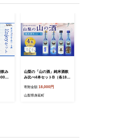
種飲み
山梨の「山の酒」純米酒飲
00ml
み比べ4本セットB（各180
個と徳利
ml×1本） 日本酒 酒 純米酒
18,000円
寄附金額
飲み比べ セット 計720ml 計
4本 七賢 甲斐の開運 笹一 春
山梨県身延町
鶯囀 オリジナルお猪口 2個
付き アルコール度数：14度
～15度