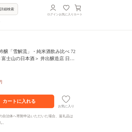
詳細検索
ログイン
お気に入り
カート
方
吟醸「雪解流」・純米酒飲み比べ 72
本 ＜富士山の日本酒＞ 井出醸造店 日本
円
お気に入り
の自治体へ寄附申込いただいた場合、返礼品は
ん。