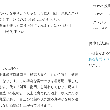
都心から車で
au PAY 残
では、河口湖
なやかな香りとキリッとした飲み口は、洋風のスパ
化・観光施設
au PAY
して（8～12℃）お召し上がり下さい。
郷、旅館、ホ
クレジットカ
場面を楽しく盛り上げてくれます。冷や（8～1
ハーブフェス
ners、AM
召し上がり下さい。
ことのできる
祭や、４つの
お申し込み
彩なイベント
できます。
不明点がある
ある質問（FA
ださい。
】のご紹介＞
士北麓河口湖南岸（標高８６０ｍ）に位置し、酒蔵
になります。この清冽な富士の水を極寒期に醸した
ます。代々『與五右衞門』を襲名しており、現当主
酒造りの技術と、風土に育まれた酒米、蔵人のたゆ
賞歴があり、富士の北麓を吹き渡る爽やかな風を連
しない酒質に仕上がっております。