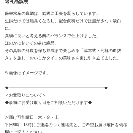
返礼品説明
保栄水産の真鯛は、給餌に工夫を凝らしています。
生餌だけでは脂臭くなるし、配合飼料だけでは脂が少なく淡白
に。
真鯛に良いと考える餌のバランスで仕上げました。
ほのかに甘いその身は絶品。
その真鯛の鮮度を保ち熟成まで楽しめる「津本式・究極の血抜
き」を施し「おいしかタイ」の美味さを更に引き立てました。
※画像はイメージです。
★────────────────────────────────★
＜お受取りについて＞
◆事前にお受け取り日をご相談いただけます◆
お届け可能曜日：木・金・土
平日9時～18時にご連絡のつく連絡先と、ご希望お届け曜日を備考
欄にご記入ください。