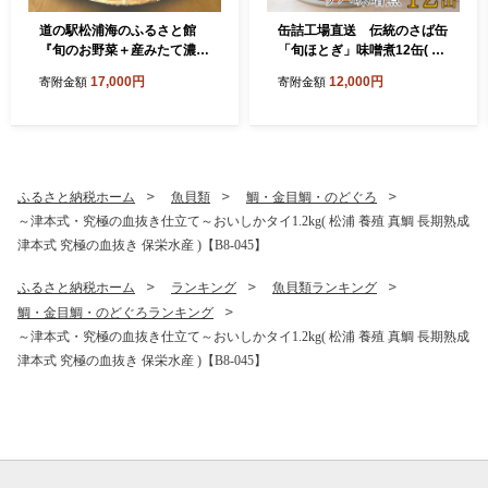
道の駅松浦海のふるさと館
缶詰工場直送 伝統のさば缶
『旬のお野菜＋産みたて濃厚
「旬ほとぎ」味噌煮12缶( 保
玉子6個＋お米5kg』の大満
存食 非常食 防災 備蓄 長期保
17,000円
12,000円
寄附金額
寄附金額
足セット！【B7-039】
存 )【B2-190】
ふるさと納税ホーム
魚貝類
鯛・金目鯛・のどぐろ
～津本式・究極の血抜き仕立て～おいしかタイ1.2kg( 松浦 養殖 真鯛 長期熟成
津本式 究極の血抜き 保栄水産 )【B8-045】
ふるさと納税ホーム
ランキング
魚貝類ランキング
鯛・金目鯛・のどぐろランキング
～津本式・究極の血抜き仕立て～おいしかタイ1.2kg( 松浦 養殖 真鯛 長期熟成
津本式 究極の血抜き 保栄水産 )【B8-045】