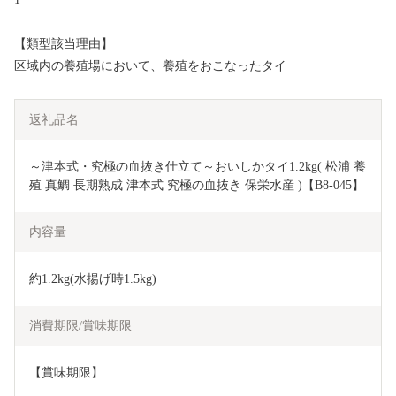
【類型該当理由】
区域内の養殖場において、養殖をおこなったタイ
返礼品名
～津本式・究極の血抜き仕立て～おいしかタイ1.2kg( 松浦 養
殖 真鯛 長期熟成 津本式 究極の血抜き 保栄水産 )【B8-045】
内容量
約1.2kg(水揚げ時1.5kg)
消費期限/賞味期限
【賞味期限】