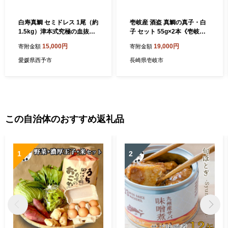
白寿真鯛 セミドレス 1尾（約
壱岐産 酒盗 真鯛の真子・白
1.5kg）津本式究極の血抜き
子 セット 55g×2本《壱岐
エラ・内蔵除去済 冷蔵配送
市》【味処角丸】[JDK045]
15,000円
19,000円
寄附金額
寄附金額
110g 珍味 タイ 鯛 白子 真子
おつまみ 酒 肴 セット 19000
愛媛県西予市
長崎県壱岐市
19000円 冷蔵配送
この自治体のおすすめ返礼品
1
2