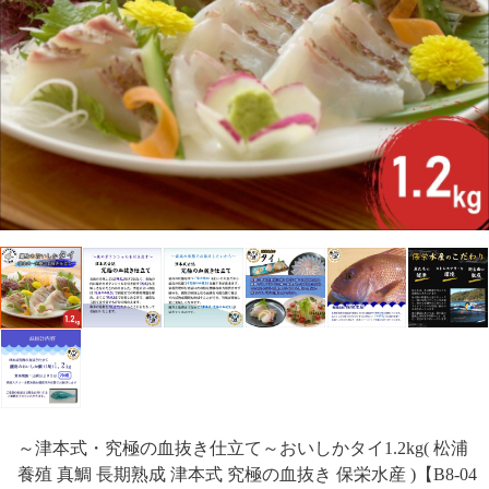
～津本式・究極の血抜き仕立て～おいしかタイ1.2kg( 松浦
養殖 真鯛 長期熟成 津本式 究極の血抜き 保栄水産 )【B8-04