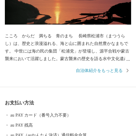
こころ からだ 満ちる 青のまち 長崎県松浦市（まつうら
し）は、歴史と浪漫溢れる、海と山に囲まれた自然豊かなまちで
す。 中世には海の民の集団「松浦党」が登場し、源平合戦や蒙古
襲来において活躍しました。蒙古襲来の歴史を語る水中文化遺産
「鷹島神崎遺跡」は、海底遺跡としては、国内初となる国史跡に
自治体紹介をもっと見る
指定されています。 現在は、日本有数の漁獲量を誇るアジ・サバ
のほかにマグロやトラフグ、車海老などの養殖業が盛んです。 山
あいでは、その斜面の日あたりを利用して野菜、果物、お茶、お
米といった農作物も豊富でもあります。 また、和牛の繁殖、養
お支払い方法
鶏、養豚、養卵、酪農も行われているので、小さなまちですが、
海の幸も山の幸も何でもそろうまさに「食のコンパクトシティ」
au PAY カード（番号入力不要）
です。 潮がすうっと満ちていくようにこころとからだが満たされ
au PAY 残高
るあたたかな出会いがあるまち。青のまち・松浦市へ是非一度遊
びに来てください。
au PAY（auかんたん決済）通信料金合算