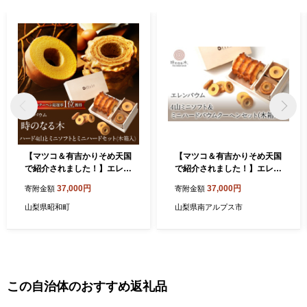
【マツコ＆有吉かりそめ天国
【マツコ＆有吉かりそめ天国
で紹介されました！】エレン
で紹介されました！】エレン
バウム「時のなる木」ハード
バウムハードタイプ4山ミニ
37,000円
37,000円
寄附金額
寄附金額
4山とミニソフトとミニハー
ソフト＆ミニハードバウムク
ドセット(木箱入) SWAL008
ーヘンセット(木箱入) ALPCI
山梨県昭和町
山梨県南アルプス市
001
この自治体のおすすめ返礼品