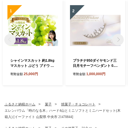
1
2
シャインマスカット 約1.8kg
プラチナ950ダイヤモンド三
マスカット ぶどう ブドウ 葡
日月モチーフペンダント 0.3
萄 くだもの 果物 フルーツ 種
1ct ／ 45cm (12371100224)
25,000円
1,000,000円
寄附金額
寄附金額
なし 山梨県 中央市 送料無料
[21470822]
【2026年8月下旬-10月下旬
発送予定】
ふるさと納税ホーム
菓子
焼菓子・チョコレート
エレンバウム「時のなる木」ハード4山とミニソフトとミニハードセット(木
箱入) [イーファイト 山梨県 中央市 21470844]