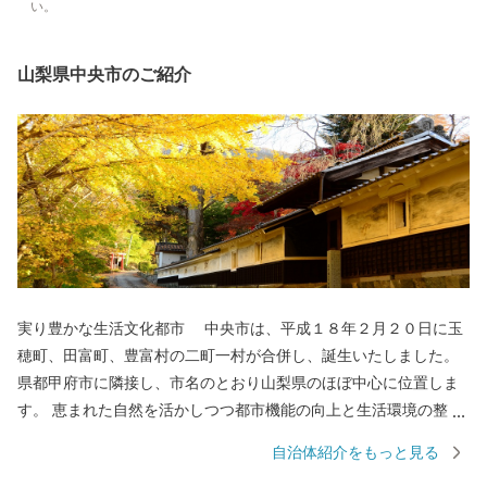
い。
山梨県中央市のご紹介
実り豊かな生活文化都市 中央市は、平成１８年２月２０日に玉
穂町、田富町、豊富村の二町一村が合併し、誕生いたしました。
県都甲府市に隣接し、市名のとおり山梨県のほぼ中心に位置しま
す。 恵まれた自然を活かしつつ都市機能の向上と生活環境の整備
に取り組んできた中央市。区画整理されたリバーサイドタウンや
自治体紹介をもっと見る
山梨大学医学部周辺の市街地は、住宅地や大型ショッピングセン