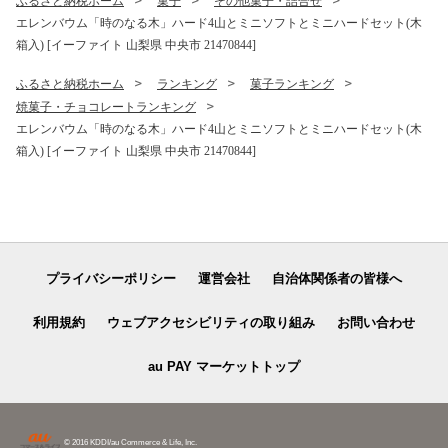
ふるさと納税ホーム
菓子
その他菓子・詰合せ
エレンバウム「時のなる木」ハード4山とミニソフトとミニハードセット(木
箱入) [イーファイト 山梨県 中央市 21470844]
ふるさと納税ホーム
ランキング
菓子ランキング
焼菓子・チョコレートランキング
エレンバウム「時のなる木」ハード4山とミニソフトとミニハードセット(木
箱入) [イーファイト 山梨県 中央市 21470844]
プライバシーポリシー
運営会社
自治体関係者の皆様へ
利用規約
ウェブアクセシビリティの取り組み
お問い合わせ
au PAY マーケットトップ
© 2016 KDDI/au Commerce & Life, Inc.