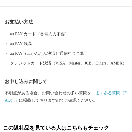
ターが集積し公共施設も身近にあります。新山梨環状道路の開通
など交通アクセスもよいことから、利便性の高い住空間となって
います。 ２０１６年「全国住みよさランキング」では。全８１３
お支払い方法
都市中３１位、利便度は８位と高い評価を受けています。 市で
は、誰もが住みたくなる、住んでよかったと思えるまち「実り豊
au PAY カード（番号入力不要）
かな生活文化都市」を将来像に掲げ、推進しています。
au PAY 残高
au PAY（auかんたん決済）通信料金合算
クレジットカード決済（VISA、Master、JCB、Diners、AMEX）
お申し込みに関して
不明点がある場合、お問い合わせの多い質問を
「よくある質問（F
AQ）」
に掲載しておりますのでご確認ください。
この返礼品を見ている人はこちらもチェック