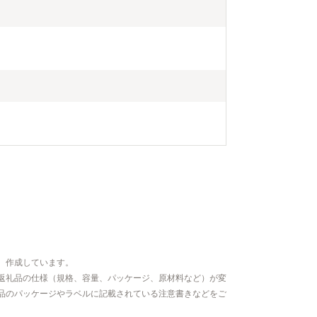
霧島は食の宝
注目を集めて
工芸品のほか
います。
、作成しています。
返礼品の仕様（規格、容量、パッケージ、原材料など）が変
品のパッケージやラベルに記載されている注意書きなどをご