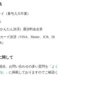
法
龍馬も霧島の温泉と大自然に癒されまし
は人気のお宿のほか、気軽に楽しめる家
 カード（番号入力不要）
ションが最高の露天風呂、昔ながらの湯
高
種多様な温泉施設があり、自分好みの温
とができます。 また、天照大神の孫の
（auかんたん決済）通信料金合算
トが三種の神器を手に高千穂峰に降り立
ード決済（VISA、Master、JCB、Di
「天孫降臨神話」が残り、そのニニギノ
EX）
神としている霧島神宮を中心にたくさん
ットがあり、そのパワーを求めて全国か
に関して
訪れます。 鹿児島空港があるまち霧島
機を利用すると東京から約1時間35分、大
場合、お問い合わせの多い質問を
「よく
間10分で来ることができます。遠いようで
Q）」
に掲載しておりますのでご確認く
島市」。多くの偉人が癒されたこのまち
も日ごろの疲れを癒してみませんか。 生
いがつまった特産品 鹿児島ブランド
牛オリンピック日本一の「鹿児島黒
品評会で日本一を獲得した「霧島茶」、
造られていない「壺づくり黒酢」など、