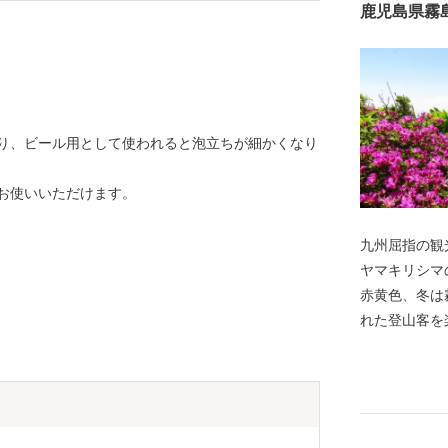
鹿児島県霧
》
り、ビール用として使われると泡立ちが細かくなり
お使いいただけます。
九州屈指の観
ヤマキリシマ
赤黄色、冬は
れた登山客を
擁し、日本ジ
本で最初の国
どの豊かな自
黒さつま鶏・
す。 豊富な