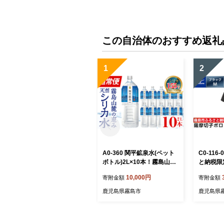
この自治体のおすすめ返礼
1
2
A0-360 関平鉱泉水(ペット
C0-11
ボトル)2L×10本！霧島山麓
と納税限
の大自然の中から湧出する
摩切子柄
10,000円
寄附金額
寄附金額
温泉水♪美容と健康のミネラ
ク・M)【
ル成分シリカが豊富なミネ
産 スポー
鹿児島県霧島市
鹿児島県
ラルウォーター【関平鉱泉
ング ゴル
所】霧島市 シリカ水 天然水
吸汗速乾
ング デ