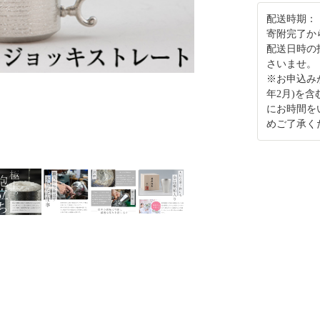
配送時期：
寄附完了か
配送日時の
さいませ。
※お申込み
年2月)を
にお時間を
めご了承く