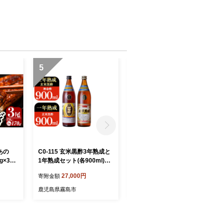
5
6
あの
C0-115 玄米黒酢3年熟成と
K-736 鹿児島本格芋焼酎
g×3
1年熟成セット(各900ml)
「蔓無源氏」1800ml【万膳
市 鰻
【長命ヘルシン酢醸造】
酒店】霧島市 焼酎 いも焼酎
27,000円
11,000円
寄附金額
寄附金額
国産
一升瓶 芋焼酎 本格芋焼酎
本格焼酎 酒 宅飲み 家飲み
鹿児島県霧島市
鹿児島県霧島市