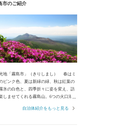
島市のご紹介
光地「霧島市」（きりしまし） 春はミ
のピンク色、夏は新緑の緑、秋は紅葉の
霧氷の白色と、四季折々に姿を変え、訪
楽しませてくれる霧島山。6つの火口湖を
オパークにも認定されている大自然。日
自治体紹介をもっと見る
立公園に指定され、海・山・川・田園な
然が広がり、その中で育つ黒豚・黒牛・
黒酢、霧島茶などの食材が自慢のまちで
湯量と泉質を誇る温泉が魅力で、あの西