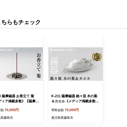
こちらもチェック
08 薩摩錫器 お香立て 菊
K-211 薩摩錫器 銘々皿 木の葉
ディア掲載多数》【薩摩錫
＆カエル《メディア掲載多数》
芸館】霧島市 鹿児島 伝統
【薩摩錫器工芸館】霧島市 鹿児
70,000円
70,000円
金額
寄附金額
 錫製品 錫製 錫 インテリ
島 伝統工芸品 錫製品 錫製 錫 日
香 お香 ギフト 贈答 贈り物
用品 皿 蛙 ギフト 贈答 贈り物
島県霧島市
鹿児島県霧島市
ゼント
プレゼント