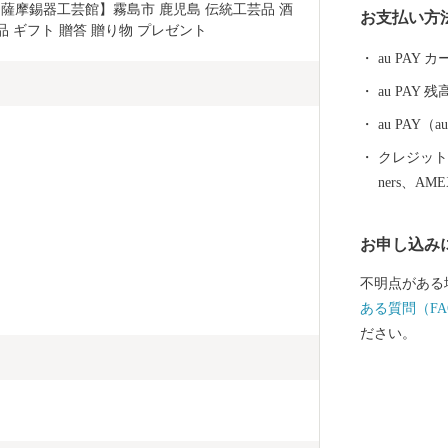
ト【薩摩錫器工芸館】霧島市 鹿児島 伝統工芸品 酒
お支払い方
郷隆盛や坂本
用品 ギフト 贈答 贈り物 プレゼント
た。霧島市に
au PAY
族湯やロケー
au PAY 残
治温泉など多
泉を楽しむこ
au PAY
ニニギノミコ
クレジットカ
ったとされる
ners、AM
ミコトを御祭
のパワースポ
お申し込み
ら多くの人が
市には、飛行
不明点がある
阪なら約1時
ある質問（FA
近いまち「霧
ださい。
で、みなさん
産者の技と思
「黒豚」に和
牛」、全国茶
霧島市でしか