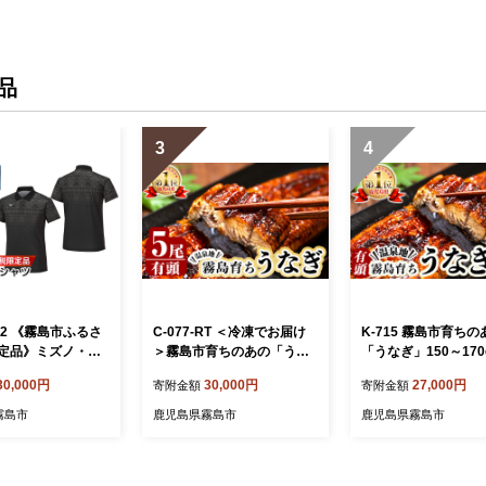
品
3
4
6-02 《霧島市ふるさ
C-077-RT ＜冷凍でお届け
K-715 霧島市育ちの
定品》ミズノ・薩
＞霧島市育ちのあの「うな
「うなぎ」150～170
ポロシャツ(ブラッ
ぎ」120～130g×5尾【田代
尾！【田代水産】霧島
30,000円
30,000円
27,000円
寄附金額
寄附金額
ミズノ】 日本製 国
水産】霧島市 鰻 ウナギ 蒲
ウナギ 蒲焼き 蒲焼 
ツ 運動 トレーニ
焼き 蒲焼 国産
霧島市
鹿児島県霧島市
鹿児島県霧島市
フ ウエア ウェア
 ポロシャツ ランニ
オドラントテープ