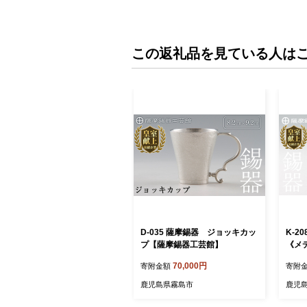
この返礼品を見ている人は
D-035 薩摩錫器 ジョッキカッ
K-2
プ【薩摩錫器工芸館】
《メ
器工
70,000円
寄附金額
寄附
工芸品
ア 線
鹿児島県霧島市
鹿児
プレ