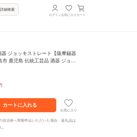
詳細検索
ログイン
お気に入り
カート
方
薩摩錫器 ジョッキストレート【薩摩錫器
市 鹿児島 伝統工芸品 酒器 ジョッ
製 錫 食器 日用品 ギフト 贈答 贈り
ト
円
お気に入り
の自治体へ寄附申込いただいた場合、返礼品は
ん。