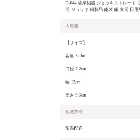
D-044 薩摩錫器 ジョッキストレー
器 ジョッキ 錫製品 錫製 錫 食器 日
内容量
【サイズ】
容量 320ml
口径 7.2cm
幅 12cm
高さ 9.6cm
配送方法
常温配送