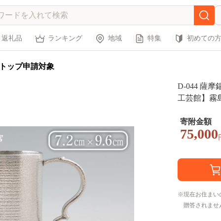
返礼品
ランキング
地域
特集
初めての
トップ申請対象
D-044 
工芸館】霧島
キ 錫製品 錫
物 プレゼン
寄附金額
75,000
現在お住まい
贈答されませ