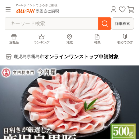
Pontaポイントでふるさと納税
詳細検索
返礼品
ランキング
地域
特集
初めての方
オンラインワンストップ申請対象
鹿児島県霧島市