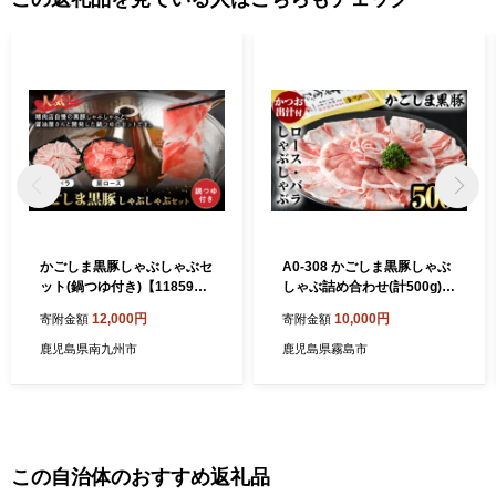
の工芸品のほか、人気温泉宿の宿泊券など、多数揃えています。
かごしま黒豚しゃぶしゃぶセ
A0-308 かごしま黒豚しゃぶ
ット(鍋つゆ付き)【118596
しゃぶ詰め合わせ(計500g)
5】
【肉の名門 一真】
12,000円
10,000円
寄附金額
寄附金額
鹿児島県南九州市
鹿児島県霧島市
この自治体のおすすめ返礼品