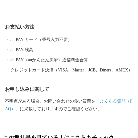
黒酢、霧島茶などの食材が自慢のまちです。 豊富な湯量と泉質
を誇る温泉が魅力で、あの西郷隆盛や坂本龍馬も霧島の温泉と大
自然に癒されました。霧島市には人気のお宿のほか、気軽に楽し
お支払い方法
める家族湯やロケーションが最高の露天風呂、昔ながらの湯治温
泉など多種多様な温泉施設があり、自分好みの温泉を楽しむこと
au PAY カード（番号入力不要）
ができます。 また、天照大神の孫のニニギノミコトが三種の神
au PAY 残高
器を手に高千穂峰に降り立ったとされる「天孫降臨神話」が残
り、そのニニギノミコトを御祭神としている霧島神宮を中心にた
au PAY（auかんたん決済）通信料金合算
くさんのパワースポットがあり、そのパワーを求めて全国から多
クレジットカード決済（VISA、Master、JCB、Diners、AMEX）
くの人が訪れます。 鹿児島空港があるまち霧島市には、飛行機
を利用すると東京から約1時間35分、大阪なら約1時間10分で来る
お申し込みに関して
ことができます。遠いようで近いまち「霧島市」。多くの偉人が
癒されたこのまちで、みなさんも日ごろの疲れを癒してみません
不明点がある場合、お問い合わせの多い質問を
「よくある質問（F
か。 生産者の技と思いがつまった特産品 鹿児島ブランド「黒
AQ）」
に掲載しておりますのでご確認ください。
豚」に和牛オリンピック日本一の「鹿児島黒牛」、全国茶品評会
で日本一を獲得した「霧島茶」、霧島市でしか造られていない
「壺づくり黒酢」など、霧島は食の宝庫です。さらに、その美し
さと職人技で注目を集めている「薩摩錫器」や「薩摩切子」など
この返礼品を見ている人はこちらもチェック