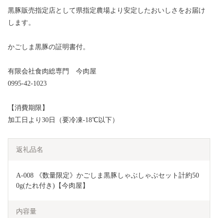
黒豚販売指定店として県指定農場より安定したおいしさをお届け
します。
かごしま黒豚の証明書付。
有限会社食肉総専門 今肉屋
0995-42-1023
【消費期限】
加工日より30日（要冷凍-18℃以下）
返礼品名
A-008 《数量限定》かごしま黒豚しゃぶしゃぶセット計約50
0g(たれ付き)【今肉屋】
内容量