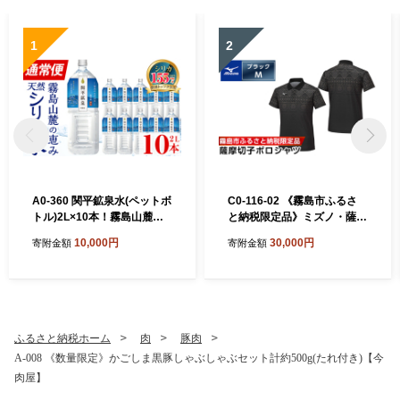
1
2
A0-360 関平鉱泉水(ペットボ
C0-116-02 《霧島市ふるさ
トル)2L×10本！霧島山麓の
と納税限定品》ミズノ・薩摩
大自然の中から湧出する温泉
切子柄ポロシャツ(ブラッ
10,000円
30,000円
寄附金額
寄附金額
水♪美容と健康のミネラル成
ク・M)【ミズノ】 日本製 国
分シリカが豊富なミネラルウ
産 スポーツ 運動 トレーニン
ォーター【関平鉱泉所】霧島
グ ゴルフ ウエア ウェア 吸汗
市 シリカ水 天然水
速乾 ポロシャツ ランニング
デオドラントテープ
ふるさと納税ホーム
肉
豚肉
A-008 《数量限定》かごしま黒豚しゃぶしゃぶセット計約500g(たれ付き)【今
肉屋】