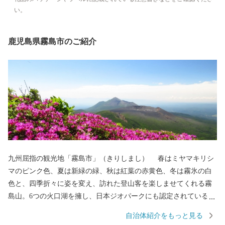
い。
鹿児島県霧島市のご紹介
九州屈指の観光地「霧島市」（きりしまし） 春はミヤマキリシ
マのピンク色、夏は新緑の緑、秋は紅葉の赤黄色、冬は霧氷の白
色と、四季折々に姿を変え、訪れた登山客を楽しませてくれる霧
島山。6つの火口湖を擁し、日本ジオパークにも認定されている大
自然。日本で最初の国立公園に指定され、海・山・川・田園など
自治体紹介をもっと見る
の豊かな自然が広がり、その中で育つ黒豚・黒牛・黒さつま鶏・