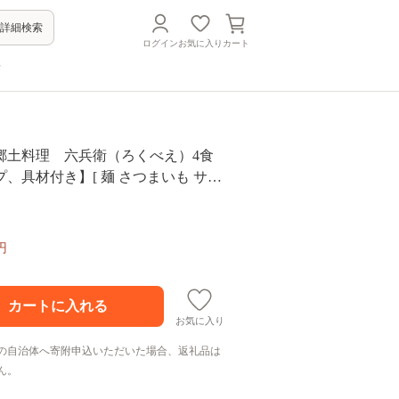
詳細検索
ログイン
お気に入り
カート
方
島原郷土料理 六兵衛（ろくべえ）4食
、具材付き】[ 麺 さつまいも サツ
ヘルシー 低カロリー 郷土料理 六兵衛
 ]
円
お気に入り
の自治体へ寄附申込いただいた場合、返礼品は
ん。