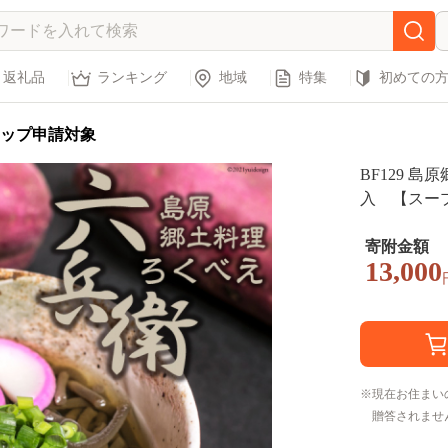
返礼品
ランキング
地域
特集
初めての
ップ申請対象
BF129 
入 【スープ
マイモ 芋 
長崎県 島原市
寄附金額
13,000
現在お住まい
贈答されませ