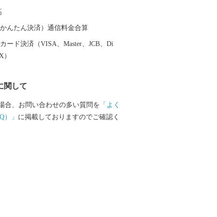
な大地の恩恵を受け、豊かな農業地帯が
高
季折々多種多様な島原産のブランド野菜
ラル豊富な有明海の新鮮な天然モノの魚
（auかんたん決済）通信料金合算
結集した養殖モノの魚介類。さらには、
ード決済（VISA、Master、JCB、Di
高い肉を生産する畜産業や素材力を存分
EX）
工品など島原には“美味しい”がいっぱい
に関して
場合、お問い合わせの多い質問を
「よく
Q）」
に掲載しておりますのでご確認く