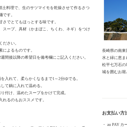
統郷土料理で、生のサツマイモを乾燥させて作るさつ
麺です。
甘さでとてもほっとする味です。
、スープ、具材（かまぼこ、ちくわ、ネギ）をつけ
ください。
素によるものです。
長崎県の南東
2週間後以降の希望日を備考欄にご記入ください。
水と緑に恵ま
松平七万石の
城を囲むお堀
麺を入れて、柔らかくなるまで1～2分ゆでる。
ている、古く
出して鍋に入れて温める。
う都市です。 西には「眉山」、その奥には1990年に噴
盛り付け、温めたスープをかけて完成。
火した雲仙普
入れるのもおススメです。
「有明海」を望む
リシタンをは
お支払い方
中をゆったり
。
た観光都市で
au PAY