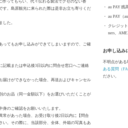
用に作ってもらい、代々伝わる製法でクセのない香
ります。肥沃
au PAY 残
です。島原観光に来られた際は是非お立ち寄りくだ
生み出す、四
の数々。ミネ
au PAY
ました。
介類と技術を
クレジットカ
魅力的で質が
ners、AM
に活かした加
あってもお申し込みができてしまいますので、ご確
です。
お申し込み
不明点がある
に記載または申込後3日以内に問合せ窓口へご連絡
ある質問（FA
ださい。
お届けができなかった場合、再送およびキャンセル
別のお品（同一金額以下）をお選びいただくことが
中身のご確認をお願いいたします。
異常があった場合、お受け取り後2日以内に【問合
さい。その際に、当該部分、全体、外箱の写真もあ