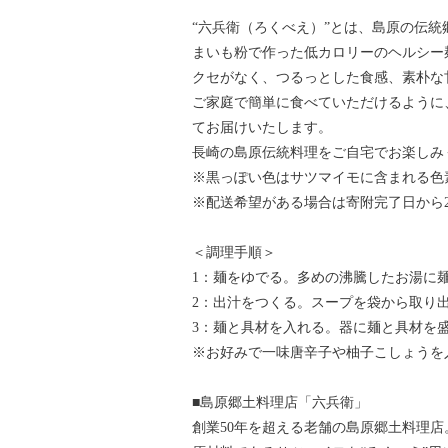
“六兵衛（ろくべえ）”とは、島原の伝
まいも粉で作った低カロリーのヘルシー
クセがなく、つるっとした食感、素朴な
ご家庭で簡単に食べていただけるように
てお届けいたします。
長崎の島原伝統料理をご自宅でお楽しみ
※黒っぽい色はサツマイモに含まれる色
※配送希望がある場合は寄附完了日から
＜調理手順＞
1：麺をゆでる。多めの沸騰したお湯に
2：出汁をつくる。スープを袋から取り
3：麺と具材を入れる。器に麺と具材を
※お好みで一味唐辛子や柚子こしょうを
■島原郷土料理店「六兵衛」
創業50年を超える老舗の島原郷土料理店