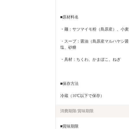
■原材料名
・麺：サツマイモ粉（島原産）、小麦
・スープ：醤油（島原産マルハヤシ醤
塩、砂糖
・具材：ちくわ、かまぼこ、ねぎ
■保存方法
冷蔵（10℃以下で保存）
消費期限/賞味期限
■賞味期限