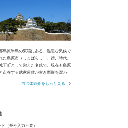
部島原半島の東端にある、温暖な気候で
れた島原市（しまばらし）。徳川時代、
城下町として栄えた名残で、現在も島原
と点在する武家屋敷が古き面影を漂わせ
から政治・経済・文化の中核的役割を担
自治体紹介をもっと見る
賢岳の溶岩ドーム「平成新山」、東には
風光明媚な城下町です。 島原市はキ
じめとする歴史的遺産、火山や温泉、街
法
と流れる湧水群などの地域資源を活かし
あり、また、県下有数の食の宝庫でもあ
 カード（番号入力不要）