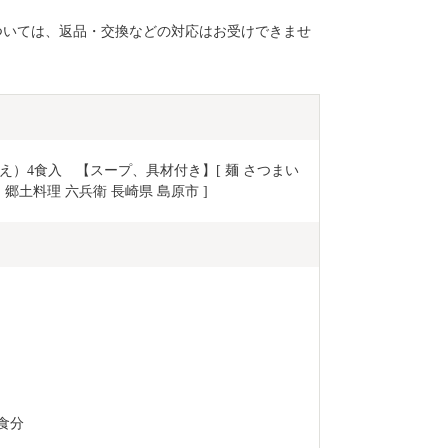
ついては、返品・交換などの対応はお受けできませ
べえ）4食入　【スープ、具材付き】[ 麺 さつまい
 郷土料理 六兵衛 長崎県 島原市 ]
食分